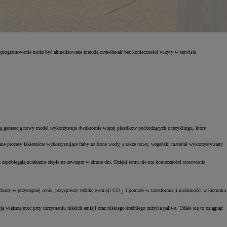
oprogramowanie może być aktualizowane metodą over-the-air bez konieczności wizyty w serwisie.
ią generacją nowy model wykorzystuje dwukrotnie więcej plastików pochodzących z recyklingu, które
ne procesy lakiernicze wykorzystujące farby na bazie wody, a także nowy, wegański materiał wykorzystywany
zapobiegają uciekaniu ciepła na zewnątrz w zimne dni. Dzięki temu nie ma konieczności stosowania
chody w przystępnej cenie, przyspieszy redukcję emisji CO
i pomoże w transformacji mobilności w kierunku
2
większą moc przy utrzymaniu niskich emisji oraz niskiego średniego zużycia paliwa. Udało się to osiągnąć