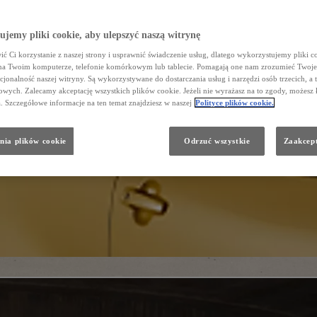
jemy pliki cookie, aby ulepszyć naszą witrynę
ć Ci korzystanie z naszej strony i usprawnić świadczenie usług, dlatego wykorzystujemy pliki co
na Twoim komputerze, telefonie komórkowym lub tablecie. Pomagają one nam zrozumieć Twoje 
cjonalność naszej witryny. Są wykorzystywane do dostarczania usług i narzędzi osób trzecich, a 
wych. Zalecamy akceptację wszystkich plików cookie. Jeżeli nie wyrażasz na to zgody, możesz 
a. Szczegółowe informacje na ten temat znajdziesz w naszej
Polityce plików cookie.
nia plików cookie
Odrzuć wszystkie
Zaakcept