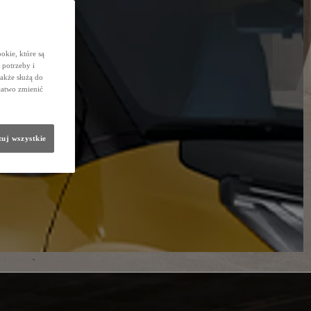
okie, które są
potrzeby i
także służą do
łatwo zmienić
uj wszystkie