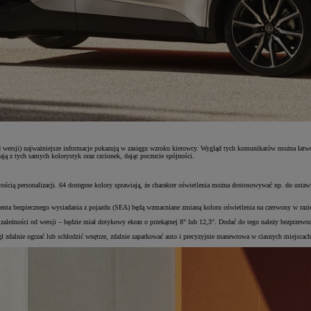
od wersji) najważniejsze informacje pokazują w zasięgu wzroku kierowcy. Wygląd tych komunikatów można ła
ą z tych samych kolorystyk oraz czcionek, dając poczucie spójności.
cią personalizacji. 64 dostępne kolory sprawiają, że charakter oświetlenia można dostosowywać np. do ustaw
tenta bezpiecznego wysiadania z pojazdu (SEA) będą wzmacniane zmianą koloru oświetlenia na czerwony w razie 
eżności od wersji – będzie miał dotykowy ekran o przekątnej 8" lub 12,3". Dodać do tego należy bezprzew
 zdalnie ogrzać lub schłodzić wnętrze, zdalnie zaparkować auto i precyzyjnie manewrowa w ciasnych miejscac