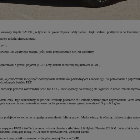
a kierowcy Toyota T-MATE, w tym m.in. pakiet Toyota Safety Sense. Dzięki stałemu podłączeniu do Internetu 
ganiem układu kierowniczego:
ojazd,
owego lub wykrytego zakrętu, jeśli pedał przyspieszenia nie jest wciśnięty,
 poprzecznym z przodu pojazdu (FCTA) czy kamerę monitorującą kierowcę (DMC).
hodu, a jednocześnie zwiększyć wykorzystanie materiałów pochodzących z recyklingu. W porównaniu z poprzedn
odzyskanych butelek PET.
 innowacja pozwoli zaoszczędzić setki ton CO
. Inne sposoby na redukcję emisyjności to nowe, zautomatyzowa
2
ramiczny. Jego niskoemisyjne powłoki redukują podczerwień i chronią wnętrze przed nagrzewaniem latem oraz 
Toyota szacuje, że zastosowanie nowego dachu panoramicznego ogranicza emisję CO
o 0,5 g/km.
2
e podejście koncernu do osiągnięcia neutralności klimatycznej. Marka wierzy, że oferując niskoemisyjne samo
napędem FWD i AWD-i), a także hybryda plug-in z silnikiem 2.0 Hybrid Plug-in 223 KM. Jednostki te oferują 
dnostki sterującej mocą (PCU) oraz za sprawą nowej, wydajnej baterii.
 moc niż poprzednik stosowany w dotychczasowej Toyocie C-HR.