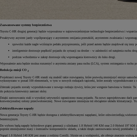
Zaawansowane systemy bezpieczeństwa
Od
105 300 zł
Toyota C-HR drugiej generacji będzie wyposażona w najnowocześniejsze technologie bezpieczeństwa i wsparci
Corolla Hatchback
HYBRID
Proaktywny asystent jazdy współpracujący z asystentem omijania przeszkód, asystentem zwalniania i wspoma
spowolni każde nagłe wciśnięcie pedału przyspieszenia, jeśli przed autem będzie znajdował się inny p
inteligentnie dostosuje prędkość pojazdu do sytuacji na drodze – w zależności od natężenia ruchu drog
podczas wchodzenia w zakręt dostosuje siłę wspomagania kierownicy do łuku drogi.
Wyposażenie auta będzie można rozszerzyć o asystenta zmiany pasa ruchu (LCA), system ostrzegania o ruchu
Redukcja emisji CO
2
Projektanci nowej Toyoty C-HR starali się znaleźć takie rozwiązania, które pozwolą zmniejszyć emisje samoc
wykorzystano w ponad 100 elementach, w tym w nowych rodzajach tapicerki, które zostały wyprodukowane z 
Zderzaki pojazdu zostały wyprodukowane z nowego rodzaju żywicy, która jest wstępnie barwiona w formie. Ta
do pokrycia kierownicy zamiast skóry.
Dzięki zastosowaniu stali o wysokiej sztywności ograniczono masę pojazdu. Na nowo zaprojektowano dach pano
konwencjonalnej osłony przeciwsłonecznej. Nowe rozwiązanie zmniejsza też obciążenie układu klimatyzacji. 
Zelektryfikowane napędy
Nowa generacja Toyoty C-HR będzie dostępna z zelektryfikowanymi napędami, które odzwierciedlają wielotorow
bezemisyjnym.
Do wyboru będą napędy hybrydowe piątej generacji z silnikami 1.8 Hybrid 140 KM oraz 2.0 Hybrid 197 KM (z 
poprzez zmniejszenie masy i rozmiarów komponentów układu, a także dzięki zastosowaniu nowej przekładni i je
Napęd 1.8 Hybrid 140 KM jest znany z rodziny Corolli. Słynie on z wydajności, ale oferuje znacznie wyższą