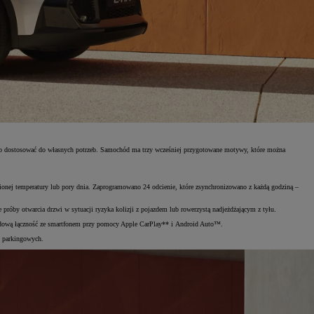
two dostosować do własnych potrzeb. Samochód ma trzy wcześniej przygotowane motywy, które można
ionej temperatury lub pory dnia. Zaprogramowano 24 odcienie, które zsynchronizowano z każdą godziną –
próby otwarcia drzwi w sytuacji ryzyka kolizji z pojazdem lub rowerzystą nadjeżdżającym z tyłu.
odową łączność ze smartfonem przy pomocy Apple CarPlay** i Android Auto™.
h parkingowych.