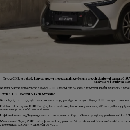
Toyota C-HR to pojazd, który za sprawą niepowtarzalnego designu zrewolucjonizował segment C-SU
należy łatwą i intuicyjną łą
Na rynek wkracza druga generacja Toyoty C-HR. Stanowi ona połączenie najwyższej jakości wykonania i wyją
Od
81 900 zł
Toyota C-HR – stworzona, by się wyróżniać
Yaris Cross
Nowa Toyoty C-HR wygląda niemal tak samo jak jej prototypowa wersja – Toyoty C-HR Prologue – zaprezento
HYBRID
Podobnie jak w Toyocie C-HR Prologue, kształt nadwozia, krótkie zwisy oraz duże, 20" koła podkreślają dyna
zastosowane przez japońskiego producenta.
Projektanci auta szczególną uwagę poświęcili aerodynamice. Zoptymalizowali przepływy powietrza nad i wokół au
Wnętrze nowej Toyoty C-HR nawiązuje do aut klasy premium. Wszystkie najważniejsze przełączniki są w zasięgu
z preferencjami kierowcy (w zależności od wersji).