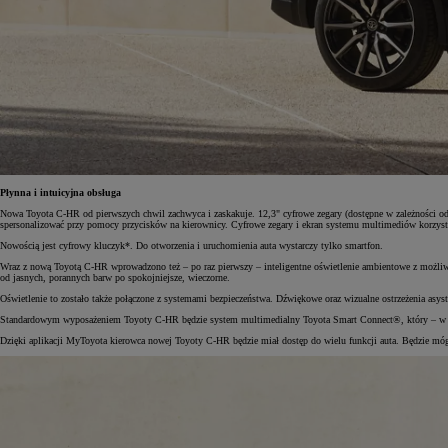
Płynna i intuicyjna obsługa
Nowa Toyota C-HR od pierwszych chwil zachwyca i zaskakuje. 12,3" cyfrowe zegary (dostępne w zależności 
spersonalizować przy pomocy przycisków na kierownicy. Cyfrowe zegary i ekran systemu multimediów korzystaj
Nowością jest cyfrowy kluczyk*. Do otworzenia i uruchomienia auta wystarczy tylko smartfon.
Wraz z nową Toyotą C-HR wprowadzono też – po raz pierwszy – inteligentne oświetlenie ambientowe z możliwoś
od jasnych, porannych barw po spokojniejsze, wieczorne.
Oświetlenie to zostało także połączone z systemami bezpieczeństwa. Dźwiękowe oraz wizualne ostrzeżenia asys
Standardowym wyposażeniem Toyoty C-HR będzie system multimedialny Toyota Smart Connect®, który – w zal
Dzięki aplikacji MyToyota kierowca nowej Toyoty C-HR będzie miał dostęp do wielu funkcji auta. Będzie mógł