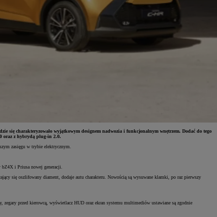
ędzie się charakteryzowało wyjątkowym designem nadwozia i funkcjonalnym wnętrzem. Dodać do tego
0 oraz z hybrydą plug-in 2.0.
szym zasięgu w trybie elektrycznym.
bZ4X i Priusa nowej generacji.
ający się oszlifowany diament, dodaje autu charakteru. Nowością są wysuwane klamki, po raz pierwszy
owcy, zegary przed kierowcą, wyświetlacz HUD oraz ekran systemu multimediów ustawiane są zgodnie