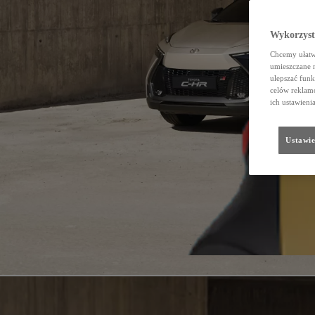
Wykorzystu
Chcemy ułatwi
umieszczane 
ulepszać funk
celów reklamo
ich ustawieni
Ustawie