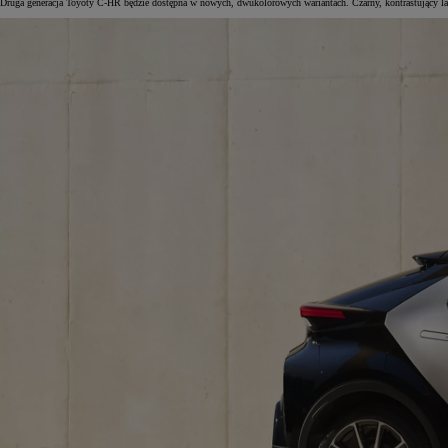
Druga generacja Toyoty C-HR będzie dostępna w nowych, dwukolorowych wariantach. Czarny, kontrastujący laki