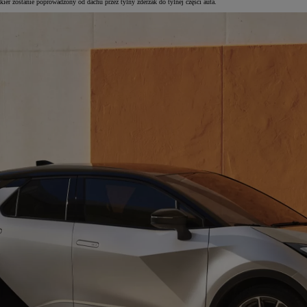
er zostanie poprowadzony od dachu przez tylny zderzak do tylnej części auta.