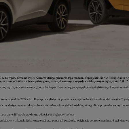
V w Europie. Teraz na rynek wkracza druga generacja tego modelu. Zaprojektowane w Europie auto b
czność z samochodem, a także pełną gamę zelektryfikowanych napędów z klasycznymi hybrydami 1.8 i 2.
tkowej stylistyki z zaawansowanymi technologiami oraz nową gamą napędów zelektryfikowanych o jeszcze więk
wana w grudniu 2022 roku. Koncepcja stylistyczna przodu nawiązuje do dwóch innych modeli marki – Toyoty 
miczny design pojazdu. Motyw dwóch nachodzących na siebie kształtów, którego linie przywodzą na myśl obrac
ta, zmienili kształt przedniego zderzaka oraz tylnego spojlera.
 kierowcy, a kształt deski rozdzielczej oraz przestrzeń pasażerska zwiększają poczucie komfortu. Fotel kier