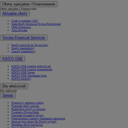
Oferty specjalne i Finansowanie
Oferty specjalne i Finansowanie
Aktualne oferty
Finał wyprzedaży 2025
Samochody dostawcze Toyota Professional
Oferta biznesowa
Auta używane
Toyota Financial Services
Kredyt niższych rat Toyota Easy
Kredyt standardowy
Leasing standardowy
KINTO ONE
KINTO ONE Leasing niższych rat
KINTO ONE Leasing konsumencki
KINTO ONE Najem
KINTO ONE Zarządzanie flotą
KINTO Mobility
Dla właścicieli
Dla właścicieli
Serwis
Promocje i sezonowe usługi
Pozostałe oferty serwisu
Rezerwacja wizyty w serwisie
Gwarancja Toyota Relax
Pozostałe Gwarancje Toyoty
Ubezpieczenia i naprawy blacharsko-lakiernicze
Innowacyjne usługi dla Twojej wygody
Bezpłatne Akcje Serwisowe
Serwis Dobrych Cen