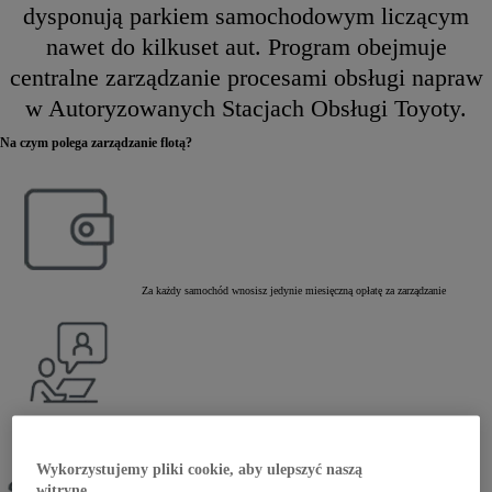
dysponują parkiem samochodowym liczącym
nawet do kilkuset aut. Program obejmuje
centralne zarządzanie procesami obsługi napraw
w Autoryzowanych Stacjach Obsługi Toyoty.
Na czym polega zarządzanie flotą?
Za każdy samochód wnosisz jedynie miesięczną opłatę za zarządzanie
Obsługa administracyjna floty Cię nie interesuje
Wykorzystujemy pliki cookie, aby ulepszyć naszą
witrynę