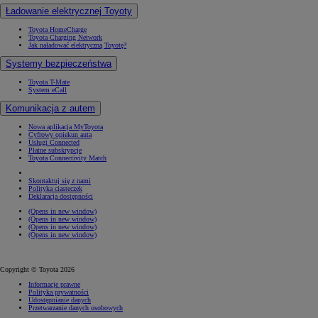
Ładowanie elektrycznej Toyoty
Toyota HomeCharge
Toyota Charging Network
Jak naładować elektryczną Toyotę?
Systemy bezpieczeństwa
Toyota T-Mate
System eCall
Komunikacja z autem
Nowa aplikacja MyToyota
Cyfrowy opiekun auta
Usługi Connected
Płatne subskrypcje
Toyota Connectivity Match
Skontaktuj się z nami
Polityka ciasteczek
Deklaracja dostępności
(Opens in new window)
(Opens in new window)
(Opens in new window)
(Opens in new window)
Copyright © Toyota 2026
Informacje prawne
Polityka prywatności
Udostępnianie danych
Przetwarzanie danych osobowych