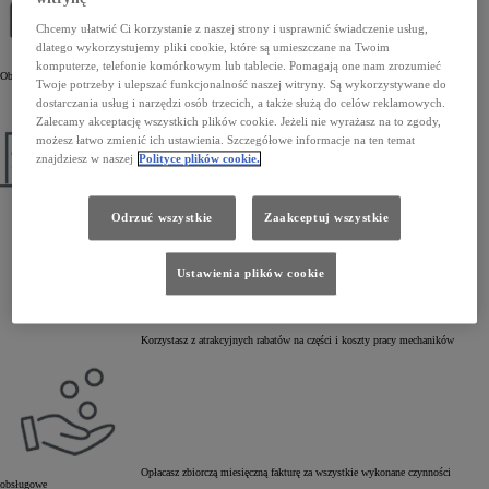
Chcemy ułatwić Ci korzystanie z naszej strony i usprawnić świadczenie usług,
dlatego wykorzystujemy pliki cookie, które są umieszczane na Twoim
Korzystasz z kompleksowej obsługi serwisowej w Autoryzowanych Stacjach
komputerze, telefonie komórkowym lub tablecie. Pomagają one nam zrozumieć
Obsługi Toyoty
Twoje potrzeby i ulepszać funkcjonalność naszej witryny. Są wykorzystywane do
dostarczania usług i narzędzi osób trzecich, a także służą do celów reklamowych.
Zalecamy akceptację wszystkich plików cookie. Jeżeli nie wyrażasz na to zgody,
możesz łatwo zmienić ich ustawienia. Szczegółowe informacje na ten temat
znajdziesz w naszej
Polityce plików cookie.
Autoryzujesz naprawy powyżej ustalonej kwoty
Odrzuć wszystkie
Zaakceptuj wszystkie
Ustawienia plików cookie
Korzystasz z atrakcyjnych rabatów na części i koszty pracy mechaników
Opłacasz zbiorczą miesięczną fakturę za wszystkie wykonane czynności
obsługowe