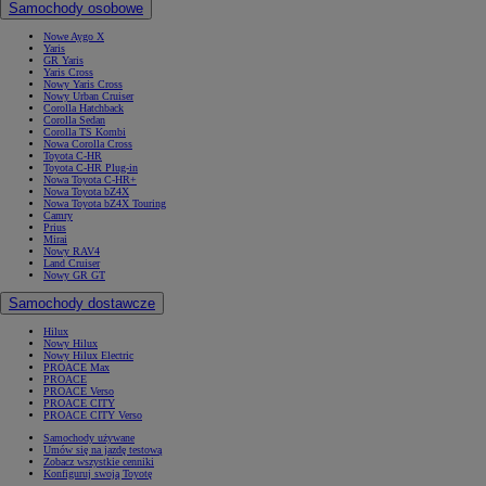
Samochody osobowe
Nowe Aygo X
Yaris
GR Yaris
Yaris Cross
Nowy Yaris Cross
Nowy Urban Cruiser
Corolla Hatchback
Corolla Sedan
Corolla TS Kombi
Nowa Corolla Cross
Toyota C-HR
Toyota C-HR Plug-in
Nowa Toyota C-HR+
Nowa Toyota bZ4X
Nowa Toyota bZ4X Touring
Camry
Prius
Mirai
Nowy RAV4
Land Cruiser
Nowy GR GT
Samochody dostawcze
Hilux
Nowy Hilux
Nowy Hilux Electric
PROACE Max
PROACE
PROACE Verso
PROACE CITY
PROACE CITY Verso
Samochody używane
Umów się na jazdę testową
Zobacz wszystkie cenniki
Konfiguruj swoją Toyotę