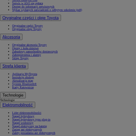
Serwis w ASO się opłaca
Dostęp do informacji serwisowych
Wykaz wydanych zaświadczeń o odbytym szkoleniu (pdf)
Oryginalne części i oleje Toyota
Oryginalne części Toyoty
Oryginalne oleje Toyoty
Akcesoria
Oryginalne akcesoria Toyoty
Opony i koła zimowe
Zabudowy samochodów dostawczych
Zabezpieczenia i alarmy
Sklep Toyoty
Strefa klienta
Aplikacja MyToyota
Instrukcje obsługi
Aktualizacja map
System Bluetooth®
Karty Ratownicze
Technologie
Technologie
Elektromobilność
Lider elektromobilności
Napęd hybrydowy
Napęd hybrydowy typu plug-in
Napęd wodorowy
Napęd elektryczny na baterię
Zasięg aut elektrycznych
Zalety posiadania aut elektrycznych