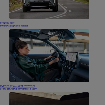
KONFIGURUJ
Stwórz własną wersję modelu
UMÓW SIĘ NA JAZDĘ TESTOWĄ
Poczuj prawdziwą przyjemność z jazdy