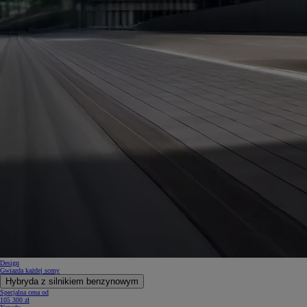
Design
Gwiazda każdej sceny
Hybryda z silnikiem benzynowym
Specjalna cena od
105 300 zł