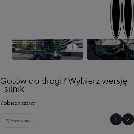
Następny
Poprzedni
Usiądź wygodnie, z
Open card
Stworzony nie tylko do miasta
więcej
Gotów do drogi? Wybierz wersję
i silnik
Zobacz ceny
Wszystkie filtry
Poprzed
Na