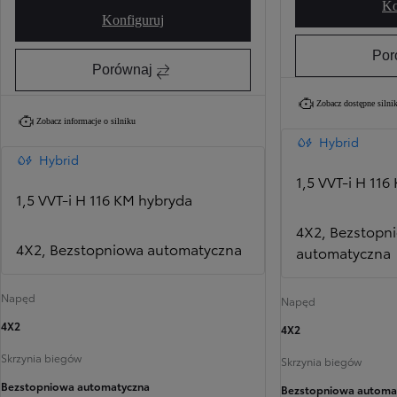
Ko
Konfiguruj
Yaris Cross Active
Por
Porównaj
Zobacz dostępne silnik
Zobacz informacje o silniku
Hybrid
Hybrid
1,5 VVT-i H 11
1,5 VVT-i H 116 KM hybryda
4X2, Bezstopn
4X2, Bezstopniowa automatyczna
automatyczna
Napęd
Napęd
4X2
4X2
Skrzynia biegów
Skrzynia biegów
Bezstopniowa automatyczna
Bezstopniowa automa