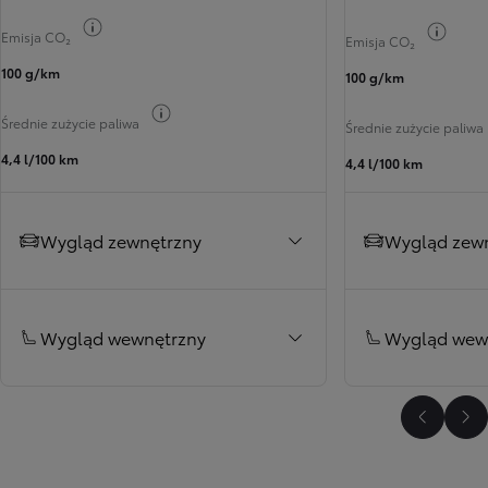
Przełącz informacje o paliwie
Przełą
Emisja CO₂
Emisja CO₂
100 g/km
100 g/km
Przełącz informacje o paliwie
Średnie zużycie paliwa
Średnie zużycie paliwa
4,4 l/100 km
4,4 l/100 km
Wygląd zewnętrzny
Wygląd zew
Wygląd wewnętrzny
Wygląd wew
Poprzed
Na