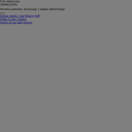
Tryb elektryczny
3
4
5
8
9
0
1
2
3
4
%
dystansu pokonasz, korzystając z napędu elektrycznego
Zobacz cennik i specyfikację (pdf)
Opens in new window
Umów się na jazdę testową