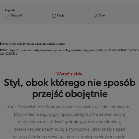
Legenda
Standard
Opcja
Brak
Forced client side injection based on cached strategy
POST https://dxp-webcarconfig.toyota-europe.com/v1/grade-selector/pl/pl?modelId=5c933238-df10-41c5-b921-
a2e4d25ef931
Wyraź siebie
Styl, obok którego nie sposób
przejść obojętnie
Yaris Cross Hybrid to kompaktowy crossover z wielkimi ambicjami,
który zmienia reguły gry, łącząc zalety SUV-a ze zwinnością
miejskiego auta. Odważny design, przestronna kabina,
zaawansowana technologia hybrydowa i doskonały napęd
na wszystkie koła pozwalają poruszać się pewnie przez życie.