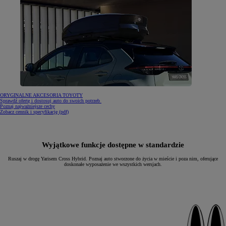
ORYGINALNE AKCESORIA TOYOTY
Sprawdź ofertę i dostosuj auto do swoich potrzeb
Poznaj najważniejsze cechy
(Opens in new window)
Zobacz cennik i specyfikację (pdf)
Wyjątkowe funkcje dostępne w standardzie
Ruszaj w drogę Yarisem Cross Hybrid. Poznaj auto stworzone do życia w mieście i poza nim, oferujące
doskonałe wyposażenie we wszystkich wersjach.