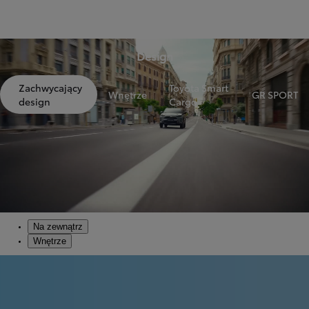
Design
Zachwycający
Toyota Smart
Wnętrze
GR SPORT
design
Cargo
Na zewnątrz
Wnętrze