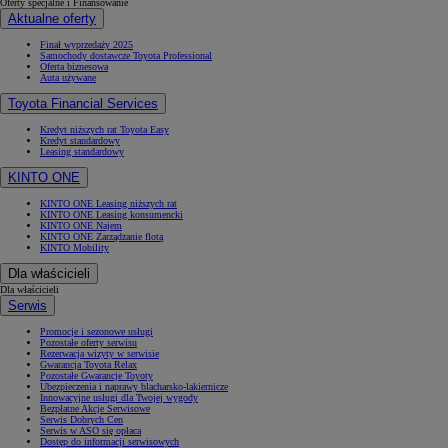
Oferty specjalne i Finansowanie
Aktualne oferty
Finał wyprzedaży 2025
Samochody dostawcze Toyota Professional
Oferta biznesowa
Auta używane
Toyota Financial Services
Kredyt niższych rat Toyota Easy
Kredyt standardowy
Leasing standardowy
KINTO ONE
KINTO ONE Leasing niższych rat
KINTO ONE Leasing konsumencki
KINTO ONE Najem
KINTO ONE Zarządzanie flotą
KINTO Mobility
Dla właścicieli
Dla właścicieli
Serwis
Promocje i sezonowe usługi
Pozostałe oferty serwisu
Rezerwacja wizyty w serwisie
Gwarancja Toyota Relax
Pozostałe Gwarancje Toyoty
Ubezpieczenia i naprawy blacharsko-lakiernicze
Innowacyjne usługi dla Twojej wygody
Bezpłatne Akcje Serwisowe
Serwis Dobrych Cen
Serwis w ASO się opłaca
Dostęp do informacji serwisowych