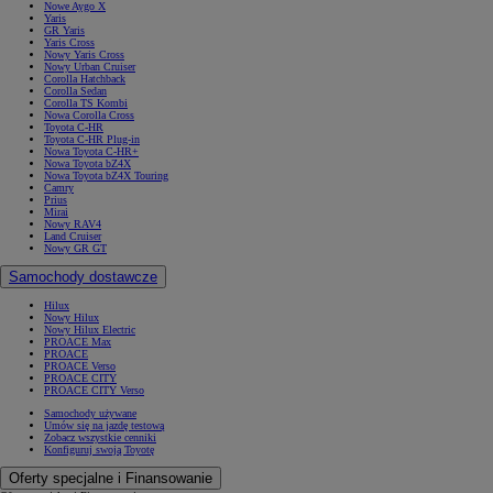
Nowe Aygo X
Yaris
GR Yaris
Yaris Cross
Nowy Yaris Cross
Nowy Urban Cruiser
Corolla Hatchback
Corolla Sedan
Corolla TS Kombi
Nowa Corolla Cross
Toyota C-HR
Toyota C-HR Plug-in
Nowa Toyota C-HR+
Nowa Toyota bZ4X
Nowa Toyota bZ4X Touring
Camry
Prius
Mirai
Nowy RAV4
Land Cruiser
Nowy GR GT
Samochody dostawcze
Hilux
Nowy Hilux
Nowy Hilux Electric
PROACE Max
PROACE
PROACE Verso
PROACE CITY
PROACE CITY Verso
Samochody używane
Umów się na jazdę testową
Zobacz wszystkie cenniki
Konfiguruj swoją Toyotę
Oferty specjalne i Finansowanie