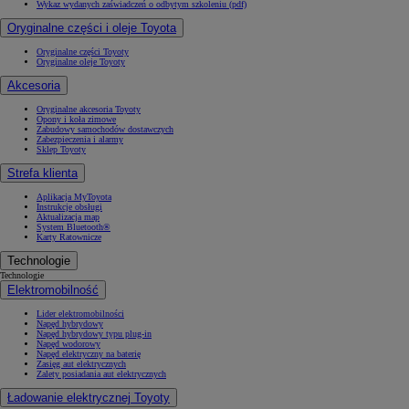
Wykaz wydanych zaświadczeń o odbytym szkoleniu (pdf)
Oryginalne części i oleje Toyota
Oryginalne części Toyoty
Oryginalne oleje Toyoty
Akcesoria
Oryginalne akcesoria Toyoty
Opony i koła zimowe
Zabudowy samochodów dostawczych
Zabezpieczenia i alarmy
Sklep Toyoty
Strefa klienta
Aplikacja MyToyota
Instrukcje obsługi
Aktualizacja map
System Bluetooth®
Karty Ratownicze
Technologie
Technologie
Elektromobilność
Lider elektromobilności
Napęd hybrydowy
Napęd hybrydowy typu plug-in
Napęd wodorowy
Napęd elektryczny na baterię
Zasięg aut elektrycznych
Zalety posiadania aut elektrycznych
Ładowanie elektrycznej Toyoty