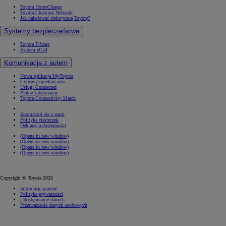
Toyota HomeCharge
Toyota Charging Network
Jak naładować elektryczną Toyotę?
Systemy bezpieczeństwa
Toyota T-Mate
System eCall
Komunikacja z autem
Nowa aplikacja MyToyota
Cyfrowy opiekun auta
Usługi Connected
Płatne subskrypcje
Toyota Connectivity Match
Skontaktuj się z nami
Polityka ciasteczek
Deklaracja dostępności
(Opens in new window)
(Opens in new window)
(Opens in new window)
(Opens in new window)
Copyright © Toyota 2026
Informacje prawne
Polityka prywatności
Udostępnianie danych
Przetwarzanie danych osobowych