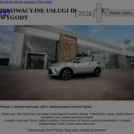
Przejdź do głównej zawartości
(Press Enter)
INNOWACYJNE USŁUGI DLA TWOJEJ
Otwórz menu
WYGODY
Witamy w centrum innowacji, czyli w Autoryzowanym Serwisie Toyoty.
Zależy nam, abyś korzystał z rozwiązań zwiększających komfort obsługi. Wdrożyliśmy usługi, dzięki którym
oszczędzisz czas, zyskasz poczucie swobody
a kontakt z serwisem Toyoty będzie wygodny i dostosowany do Twoich osobistych preferencji i wymagań
współczesnego świata. Poznaj nasze innowacje!
Autoryzowany Serwis Toyoty. Tutaj każdy szczegół ma znaczenie.