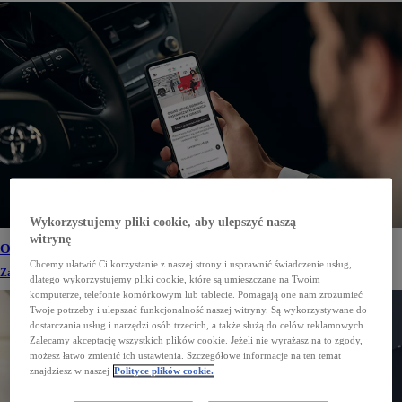
Wykorzystujemy pliki cookie, aby ulepszyć naszą
witrynę
Online Service Booking
Chcemy ułatwić Ci korzystanie z naszej strony i usprawnić świadczenie usług,
Zarezerwuj przegląd przez Internet z dowolnego miejsca.
dlatego wykorzystujemy pliki cookie, które są umieszczane na Twoim
komputerze, telefonie komórkowym lub tablecie. Pomagają one nam zrozumieć
Twoje potrzeby i ulepszać funkcjonalność naszej witryny. Są wykorzystywane do
dostarczania usług i narzędzi osób trzecich, a także służą do celów reklamowych.
Zalecamy akceptację wszystkich plików cookie. Jeżeli nie wyrażasz na to zgody,
możesz łatwo zmienić ich ustawienia. Szczegółowe informacje na ten temat
znajdziesz w naszej
Polityce plików cookie.