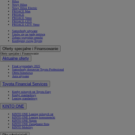
Hilux
Nowy Hilux
Nowy Hilux Electric
PROACE Max
PROACE
PROACE Verso
PROACE CITY
PROACE CITY Verso
Samochody używane
Umów się na jazdę testową
Zobacz wszystkie cenniki
Konfiguruj swoją Toyotę
Oferty specjalne i Finansowanie
Oferty specjalne i Finansowanie
Aktualne oferty
Finał wyprzedaży 2025
Samochody dostawcze Toyota Professional
Oferta biznesowa
Auta używane
Toyota Financial Services
Kredyt niższych rat Toyota Easy
Kredyt standardowy
Leasing standardowy
KINTO ONE
KINTO ONE Leasing niższych rat
KINTO ONE Leasing konsumencki
KINTO ONE Najem
KINTO ONE Zarządzanie flotą
KINTO Mobility