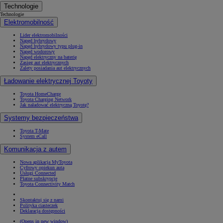
Technologie
Technologie
Elektromobilność
Lider elektromobilności
Napęd hybrydowy
Napęd hybrydowy typu plug-in
Napęd wodorowy
Napęd elektryczny na baterię
Zasięg aut elektrycznych
Zalety posiadania aut elektrycznych
Ładowanie elektrycznej Toyoty
Toyota HomeCharge
Toyota Charging Network
Jak naładować elektryczną Toyotę?
Systemy bezpieczeństwa
Toyota T-Mate
System eCall
Komunikacja z autem
Nowa aplikacja MyToyota
Cyfrowy opiekun auta
Usługi Connected
Płatne subskrypcje
Toyota Connectivity Match
Skontaktuj się z nami
Polityka ciasteczek
Deklaracja dostępności
(Opens in new window)