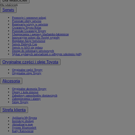
Dla właścicieli
Dla właścicieli
Serwis
Promocje i sezonowe usługi
Pozostałe oferty serwisu
Rezerwacja wizyty w serwisie
Gwarancja Toyota Relax
Pozostałe Gwarancje Toyoty
Ubezpieczenia i naprawy blacharsko-lakiernicze
Innowacyjne usługi dla Twojej wygody
Bezpłatne Akcje Serwisowe
Serwis Dobrych Cen
Serwis w ASO się opłaca
Dostęp do informacji serwisowych
Wykaz wydanych zaświadczeń o odbytym szkoleniu (pdf)
Oryginalne części i oleje Toyota
Oryginalne części Toyoty
Oryginalne oleje Toyoty
Akcesoria
Oryginalne akcesoria Toyoty
Opony i koła zimowe
Zabudowy samochodów dostawczych
Zabezpieczenia i alarmy
Sklep Toyoty
Strefa klienta
Aplikacja MyToyota
Instrukcje obsługi
Aktualizacja map
System Bluetooth®
Karty Ratownicze