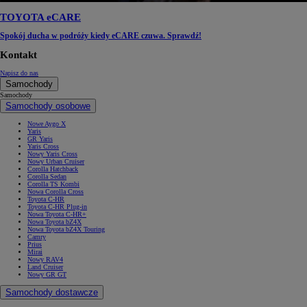
TOYOTA eCARE
Spokój ducha w podróży kiedy eCARE czuwa. Sprawdź!
Kontakt
Napisz do nas
Samochody
Samochody
Samochody osobowe
Nowe Aygo X
Yaris
GR Yaris
Yaris Cross
Nowy Yaris Cross
Nowy Urban Cruiser
Corolla Hatchback
Corolla Sedan
Corolla TS Kombi
Nowa Corolla Cross
Toyota C-HR
Toyota C-HR Plug-in
Nowa Toyota C-HR+
Nowa Toyota bZ4X
Nowa Toyota bZ4X Touring
Camry
Prius
Mirai
Nowy RAV4
Land Cruiser
Nowy GR GT
Samochody dostawcze