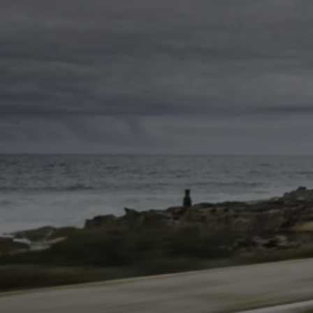
Od
105 300 zł
Corolla Hatchback
HYBRID