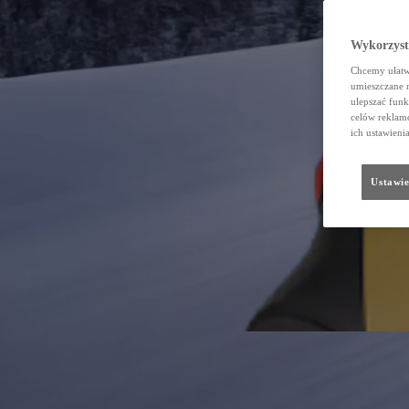
Wykorzystu
Chcemy ułatwi
umieszczane 
ulepszać funk
celów reklamo
ich ustawieni
Ustawie