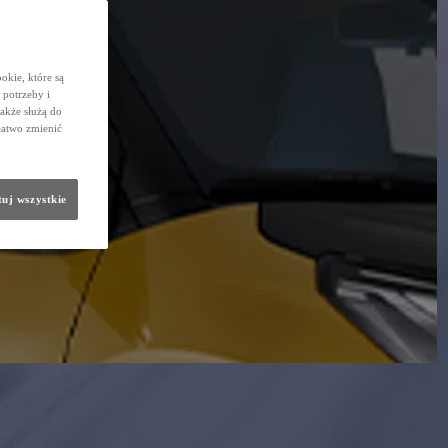
okie, które są
potrzeby i
także służą do
łatwo zmienić
uj wszystkie