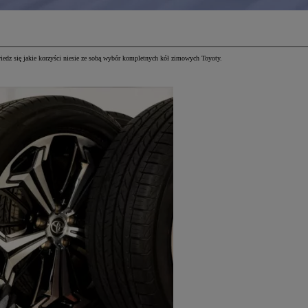
iedz się jakie korzyści niesie ze sobą wybór kompletnych kół zimowych Toyoty.