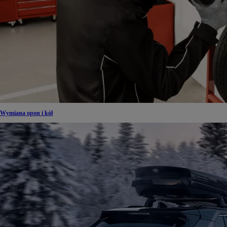
Wymiana opon i kół
Od
81 900 zł
Yaris Cross
HYBRID