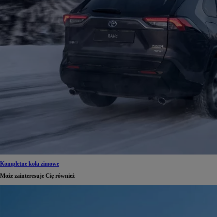
Kompletne koła zimowe
Może zainteresuje Cię również