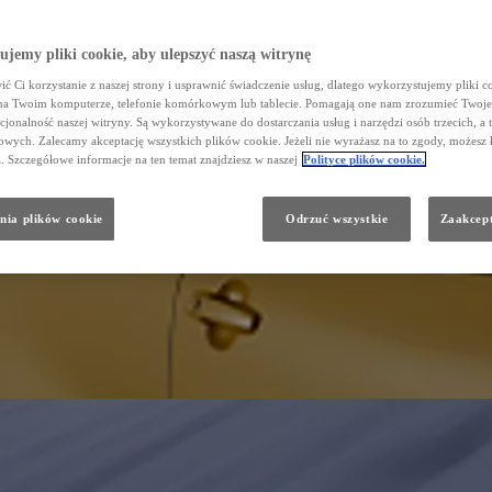
jemy pliki cookie, aby ulepszyć naszą witrynę
ć Ci korzystanie z naszej strony i usprawnić świadczenie usług, dlatego wykorzystujemy pliki co
na Twoim komputerze, telefonie komórkowym lub tablecie. Pomagają one nam zrozumieć Twoje 
cjonalność naszej witryny. Są wykorzystywane do dostarczania usług i narzędzi osób trzecich, a 
wych. Zalecamy akceptację wszystkich plików cookie. Jeżeli nie wyrażasz na to zgody, możesz 
a. Szczegółowe informacje na ten temat znajdziesz w naszej
Polityce plików cookie.
nia plików cookie
Odrzuć wszystkie
Zaakcept