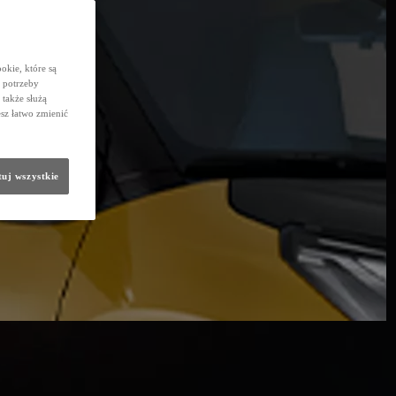
okie, które są
 potrzeby
 także służą
sz łatwo zmienić
uj wszystkie