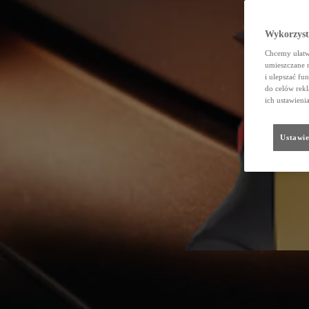
Wykorzystu
Chcemy ułatwi
umieszczane 
i ulepszać fu
do celów rekl
ich ustawieni
Ustawie