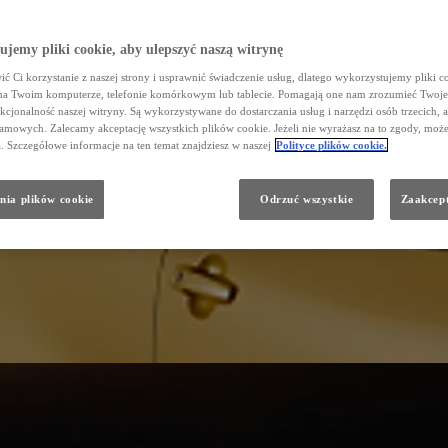
jemy pliki cookie, aby ulepszyć naszą witrynę
ć Ci korzystanie z naszej strony i usprawnić świadczenie usług, dlatego wykorzystujemy pliki co
na Twoim komputerze, telefonie komórkowym lub tablecie. Pomagają one nam zrozumieć Twoje
nkcjonalność naszej witryny. Są wykorzystywane do dostarczania usług i narzędzi osób trzecich, a
amowych. Zalecamy akceptację wszystkich plików cookie. Jeżeli nie wyrażasz na to zgody, może
a. Szczegółowe informacje na ten temat znajdziesz w naszej
Polityce plików cookie.
nia plików cookie
Odrzuć wszystkie
Zaakcept