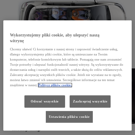
Wykorzystujemy pliki cookie, aby ulepszyć naszą
witrynę
Chcemy ułatwić Ci korzystanie z naszej strony i usprawnić świadczenie usług,
dlatego wykorzystujemy pliki cookie, które są umieszczane na Twoim
Moja Toyota
komputerze, telefonie komórkowym lub tablecie. Pomagają one nam zrozumieć
Zarejestruj się w systemie Moja Toyota, by zaktualizować mapy i pobrać instrukcję obsługi.
Twoje potrzeby i ulepszać funkcjonalność naszej witryny. Są wykorzystywane do
Sprawdź
dostarczania usług i narzędzi osób trzecich, a także służą do celów reklamowych.
Zalecamy akceptację wszystkich plików cookie. Jeżeli nie wyrażasz na to zgody,
możesz łatwo zmienić ich ustawienia. Szczegółowe informacje na ten temat
znajdziesz w naszej
Polityce plików cookie.
Odrzuć wszystkie
Zaakceptuj wszystkie
Ustawienia plików cookie
Instrukcje obsługi