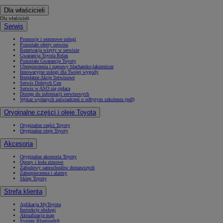
Dla właścicieli
Dla właścicieli
Serwis
Promocje i sezonowe usługi
Pozostałe oferty serwisu
Rezerwacja wizyty w serwisie
Gwarancja Toyota Relax
Pozostałe Gwarancje Toyoty
Ubezpieczenia i naprawy blacharsko-lakiernicze
Innowacyjne usługi dla Twojej wygody
Bezpłatne Akcje Serwisowe
Serwis Dobrych Cen
Serwis w ASO się opłaca
Dostęp do informacji serwisowych
Wykaz wydanych zaświadczeń o odbytym szkoleniu (pdf)
Oryginalne części i oleje Toyota
Oryginalne części Toyoty
Oryginalne oleje Toyoty
Akcesoria
Oryginalne akcesoria Toyoty
Opony i koła zimowe
Zabudowy samochodów dostawczych
Zabezpieczenia i alarmy
Sklep Toyoty
Strefa klienta
Aplikacja MyToyota
Instrukcje obsługi
Aktualizacja map
System Bluetooth®