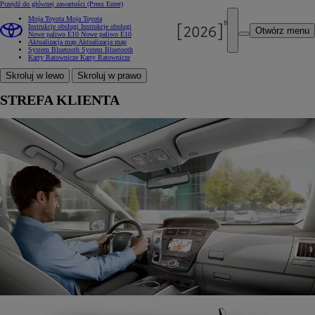
Przejdź do głównej zawartości
(Press Enter)
Moja Toyota
Moja Toyota
Instrukcje obsługi
Instrukcje obsługi
Otwórz menu
Nowe paliwo E10
Nowe paliwo E10
Aktualizacja map
Aktualizacja map
System Bluetooth
System Bluetooth
Karty Ratownicze
Karty Ratownicze
Skroluj w lewo
Skroluj w prawo
STREFA KLIENTA