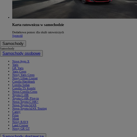
Karta ratownicza w samochodzie
Dodatkowa pomoc dla służb ratowniczych
Sprawdź
Samochody
Samochody
Samochody osobowe
Nowe Aygo X
Yaris
GR Yaris
Yaris Cross
Nowy Yaris Cross
Nowy Urban Cruiser
Corolla Hatchback
Corolla Sedan
Corolla TS Kombi
Nowa Corolla Cross
Toyota C-HR
Toyota C-HR Plug-in
Nowa Toyota C-HR+
Nowa Toyota bZ4X
Nowa Toyota bZ4X Touring
Camry
Prius
Mirai
Nowy RAV4
Land Cruiser
Nowy GR GT
Samochody dostawcze