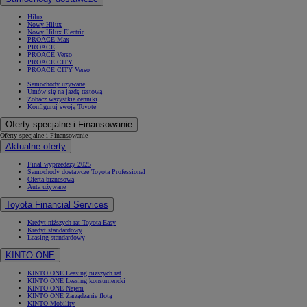
Hilux
Nowy Hilux
Nowy Hilux Electric
PROACE Max
PROACE
PROACE Verso
PROACE CITY
PROACE CITY Verso
Samochody używane
Umów się na jazdę testową
Zobacz wszystkie cenniki
Konfiguruj swoją Toyotę
Oferty specjalne i Finansowanie
Oferty specjalne i Finansowanie
Aktualne oferty
Finał wyprzedaży 2025
Samochody dostawcze Toyota Professional
Oferta biznesowa
Auta używane
Toyota Financial Services
Kredyt niższych rat Toyota Easy
Kredyt standardowy
Leasing standardowy
KINTO ONE
KINTO ONE Leasing niższych rat
KINTO ONE Leasing konsumencki
KINTO ONE Najem
KINTO ONE Zarządzanie flotą
KINTO Mobility