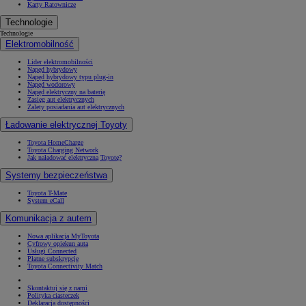
Karty Ratownicze
Technologie
Technologie
Elektromobilność
Lider elektromobilności
Napęd hybrydowy
Napęd hybrydowy typu plug-in
Napęd wodorowy
Napęd elektryczny na baterię
Zasięg aut elektrycznych
Zalety posiadania aut elektrycznych
Ładowanie elektrycznej Toyoty
Toyota HomeCharge
Toyota Charging Network
Jak naładować elektryczną Toyotę?
Systemy bezpieczeństwa
Toyota T-Mate
System eCall
Komunikacja z autem
Nowa aplikacja MyToyota
Cyfrowy opiekun auta
Usługi Connected
Płatne subskrypcje
Toyota Connectivity Match
Skontaktuj się z nami
Polityka ciasteczek
Deklaracja dostępności