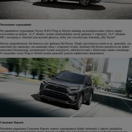
Nowoczesne wyposażenie
Na standardowe wyposażenie Toyoty RAV4 Plug-in Hybrid składają się konfigurowalne cyfrowe zegary
wyświetlane na dużym, 12,3" ekranie, system multimedialny nowej generacji z większym, 10,5" ekranem
HD i nawigacją w chmurze oraz asystent głosowy, który jest wywoływany komendą „Hej Toyota”.
Dużym udogodnieniem dla kierowcy jest aplikacja MyToyota. Dzięki niej kierowca może m.in. sprawdzić, czy
samochód jest zamknięty, ma zamknięte okna i wyłączone światła. Aplikacja MyToyota umożliwia też zdalne
sterowanie klimatyzacją, uruchamianie świateł awaryjnych, odblokowywanie i blokowanie zamka centralnego.
W przypadku wersji Plug-in Hybrid można sprawdzić poziom naładowania akumulatora.
Consumer Reports
Niezależna organizacja Consumer Reports stanowi najważniejsze źródło informacji o jakości produktów
oferowanych na amerykańskim rynku. Istnieje od 1936 roku i nie korzysta z pomocy żadnych instytucji czy