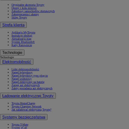
Oryginalne akcesoria Toyoty
Opony i koła zimowe
Zabudowy samochodów dostawczych
Zabezpieczenia i alarmy
Sklep Toyoty
Strefa klienta
Aplikacja MyToyota
Instrukcje obsługi
Aktualizacja map
System Bluetooth®
Karty Ratownicze
Technologie
Technologie
Elektromobilność
Lider elektromobilności
Napęd hybrydowy
Napęd hybrydowy typu plug-in
Napęd wodorowy
Napęd elektryczny na baterię
Zasięg aut elektrycznych
Zalety posiadania aut elektrycznych
Ładowanie elektrycznej Toyoty
Toyota HomeCharge
Toyota Charging Network
Jak naładować elektryczną Toyotę?
Systemy bezpieczeństwa
Toyota T-Mate
System eCall