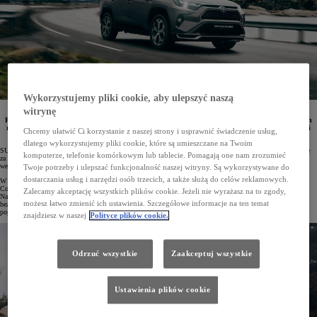
Wykorzystujemy pliki cookie, aby ulepszyć naszą
witrynę
RAV4 Plug-in Hybrid zajął czołowe miejsce w zestawieniu 10 najlepszych SUV-ów wg Consumer
Reports. Ranking tej niezależnej organizacji konsumenckiej opiera się na podsumowaniu wszystkich
realizowanych przez nią badań, w tym tych dotyczących niezawodności, bezpieczeństwa i satysfakcji
Chcemy ułatwić Ci korzystanie z naszej strony i usprawnić świadczenie usług,
klienta.
dlatego wykorzystujemy pliki cookie, które są umieszczane na Twoim
SUV-y cieszą się dużą popularnością wśród kierowców w USA, a wszystko to ze względu na wysoką pozycję
komputerze, telefonie komórkowym lub tablecie. Pomagają one nam zrozumieć
za kierownicą, napęd na cztery koła i przestronne, rodzinne wnętrze. Wiele z nich w swojej gamie posiada
wersje hybrydowe, które wykazują zużycie paliwa porównywalne ze średniej wielkości sedanami.
Twoje potrzeby i ulepszać funkcjonalność naszej witryny. Są wykorzystywane do
dostarczania usług i narzędzi osób trzecich, a także służą do celów reklamowych.
W najnowszym rankingu najlepszych SUV-ów, przygotowanym przez niezależną organizację konsumencką
Consumer Reports, pierwsze miejsce zajął RAV4 Plug-in Hybrid. Model otrzymał łącznie 89 punktów.
Zalecamy akceptację wszystkich plików cookie. Jeżeli nie wyrażasz na to zgody,
Na punktację tę złożyły się wyniki wszystkich szczegółowych badań i testów, a także badania niezawodności,
możesz łatwo zmienić ich ustawienia. Szczegółowe informacje na ten temat
bezpieczeństwa, zużycia paliwa oraz satysfakcji klienta. W analizie uwzględniono wszystkie SUV-y
popularnych marek oferowane na amerykańskim rynku.
znajdziesz w naszej
Polityce plików cookie.
Odrzuć wszystkie
Zaakceptuj wszystkie
Ustawienia plików cookie