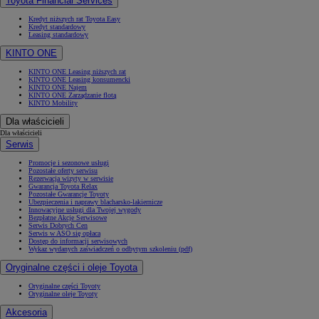
Toyota Financial Services
Kredyt niższych rat Toyota Easy
Kredyt standardowy
Leasing standardowy
KINTO ONE
KINTO ONE Leasing niższych rat
KINTO ONE Leasing konsumencki
KINTO ONE Najem
KINTO ONE Zarządzanie flotą
KINTO Mobility
Dla właścicieli
Dla właścicieli
Serwis
Promocje i sezonowe usługi
Pozostałe oferty serwisu
Rezerwacja wizyty w serwisie
Gwarancja Toyota Relax
Pozostałe Gwarancje Toyoty
Ubezpieczenia i naprawy blacharsko-lakiernicze
Innowacyjne usługi dla Twojej wygody
Bezpłatne Akcje Serwisowe
Serwis Dobrych Cen
Serwis w ASO się opłaca
Dostęp do informacji serwisowych
Wykaz wydanych zaświadczeń o odbytym szkoleniu (pdf)
Oryginalne części i oleje Toyota
Oryginalne części Toyoty
Oryginalne oleje Toyoty
Akcesoria