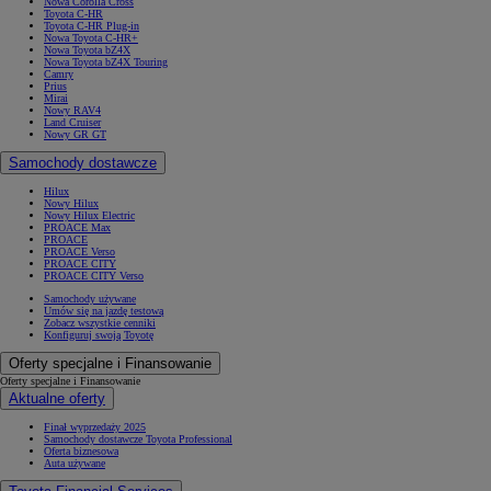
Nowa Corolla Cross
Toyota C-HR
Toyota C-HR Plug-in
Nowa Toyota C-HR+
Nowa Toyota bZ4X
Nowa Toyota bZ4X Touring
Camry
Prius
Mirai
Nowy RAV4
Land Cruiser
Nowy GR GT
Samochody dostawcze
Hilux
Nowy Hilux
Nowy Hilux Electric
PROACE Max
PROACE
PROACE Verso
PROACE CITY
PROACE CITY Verso
Samochody używane
Umów się na jazdę testową
Zobacz wszystkie cenniki
Konfiguruj swoją Toyotę
Oferty specjalne i Finansowanie
Oferty specjalne i Finansowanie
Aktualne oferty
Finał wyprzedaży 2025
Samochody dostawcze Toyota Professional
Oferta biznesowa
Auta używane