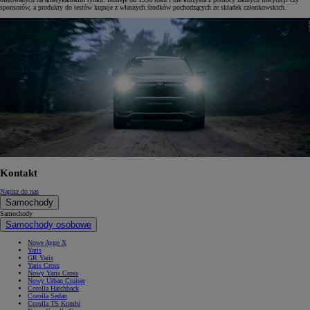
sponsorów, a produkty do testów kupuje z własnych środków pochodzących ze składek członkowskich.
Kontakt
Napisz do nas
Samochody
Samochody
Samochody osobowe
Nowe Aygo X
Yaris
GR Yaris
Yaris Cross
Nowy Yaris Cross
Nowy Urban Cruiser
Corolla Hatchback
Corolla Sedan
Corolla TS Kombi