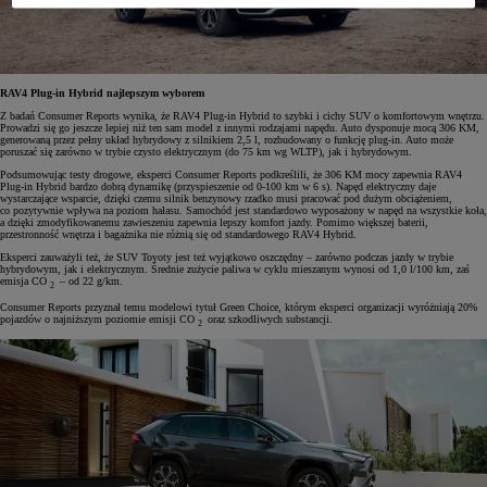
RAV4 Plug-in Hybrid najlepszym wyborem
Z badań Consumer Reports wynika, że RAV4 Plug-in Hybrid to szybki i cichy SUV o komfortowym wnętrzu.
Prowadzi się go jeszcze lepiej niż ten sam model z innymi rodzajami napędu. Auto dysponuje mocą 306 KM,
generowaną przez pełny układ hybrydowy z silnikiem 2,5 l, rozbudowany o funkcję plug-in. Auto może
poruszać się zarówno w trybie czysto elektrycznym (do 75 km wg WLTP), jak i hybrydowym.
Podsumowując testy drogowe, eksperci Consumer Reports podkreślili, że 306 KM mocy zapewnia RAV4
Plug-in Hybrid bardzo dobrą dynamikę (przyspieszenie od 0-100 km w 6 s). Napęd elektryczny daje
wystarczające wsparcie, dzięki czemu silnik benzynowy rzadko musi pracować pod dużym obciążeniem,
co pozytywnie wpływa na poziom hałasu. Samochód jest standardowo wyposażony w napęd na wszystkie koła,
a dzięki zmodyfikowanemu zawieszeniu zapewnia lepszy komfort jazdy. Pomimo większej baterii,
przestronność wnętrza i bagażnika nie różnią się od standardowego RAV4 Hybrid.
Eksperci zauważyli też, że SUV Toyoty jest też wyjątkowo oszczędny – zarówno podczas jazdy w trybie
hybrydowym, jak i elektrycznym. Średnie zużycie paliwa w cyklu mieszanym wynosi od 1,0 l/100 km, zaś
emisja CO
– od 22 g/km.
2
Consumer Reports przyznał temu modelowi tytuł Green Choice, którym eksperci organizacji wyróżniają 20%
pojazdów o najniższym poziomie emisji CO
oraz szkodliwych substancji.
2