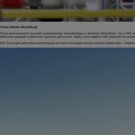
Od
105 300 zł
Toyota liderem elektryfikacji
Corolla Hatchback
Toyota może poszczycić się ponad trzydziestoletnim doświadczeniem w dziedzinie elektryfikacji. Już w 1992 ro
elektryczne napędzane wodorowymi ogniwami paliwowymi. Każdy z tych napędów trafił ostatecznie do seryj
HYBRID
Dziś Toyota jako jedyna firma motoryzacyjna na świecie równolegle rozwija wszystkie rodzaje nisko- i bezem