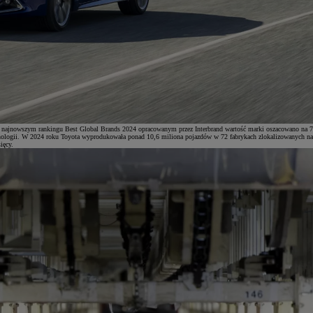
W najnowszym rankingu Best Global Brands 2024 opracowanym przez Interbrand wartość marki oszacowano na 72,
hnologii. W 2024 roku Toyota wyprodukowała ponad 10,6 miliona pojazdów w 72 fabrykach zlokalizowanych na c
ięcy.