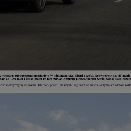
e największym producentem samochodów. W minionym roku klienci z sześciu kontynentów nabyli łącznie 1
iała od 1991 roku i już od pięciu lat nieprzerwanie zajmuje pierwsze miejsce wśród najpopularniejszyc
n motoryzacyjny na świecie. Obecna w ponad 170 krajach i regionach na sześciu kontynentach zdobyła zaufanie