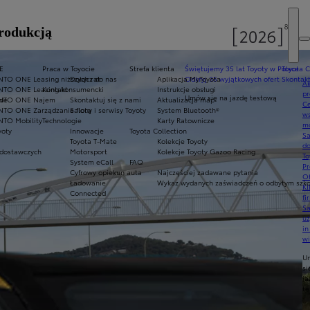
produkcją
E
Praca w Toyocie
Strefa klienta
Świętujemy 35 lat Toyoty w Polsce
Toyota C
NTO ONE Leasing niższych rat
Dołącz do nas
Aplikacja MyToyota
Odkryj 35 wyjątkowych ofert
Skontakt
Ak
NTO ONE Leasing konsumencki
Kontakt
Instrukcje obsługi
pr
Umów się na jazdę testową
ade
INTO ONE Najem
Skontaktuj się z nami
Aktualizacja map
Ce
NTO ONE Zarządzanie flotą
Salony i serwisy Toyoty
System Bluetooth®
ws
NTO Mobility
Technologie
Karty Ratownicze
mo
yoty
Innowacje
Toyota Collection
S
Toyota T-Mate
Kolekcje Toyoty
do
dostawczych
Motorsport
Kolekcje Toyoty Gazoo Racing
To
System eCall
FAQ
Pr
Cyfrowy opiekun auta
Najczęściej zadawane pytania
Of
Ładowanie
Wykaz wydanych zaświadczeń o odbytym szkol
KI
Connected
fi
S
u
in
w
U
si
ja
te