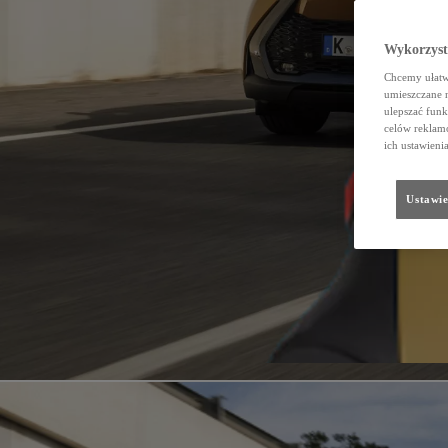
Wykorzystu
Chcemy ułatwi
umieszczane 
ulepszać funk
celów reklamo
ich ustawieni
Ustawie