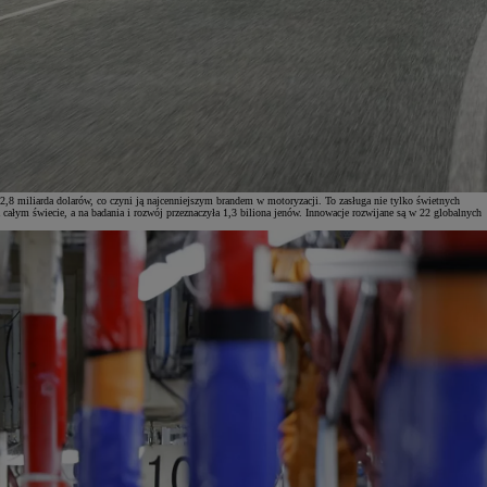
8 miliarda dolarów, co czyni ją najcenniejszym brandem w motoryzacji. To zasługa nie tylko świetnych
ałym świecie, a na badania i rozwój przeznaczyła 1,3 biliona jenów. Innowacje rozwijane są w 22 globalnych