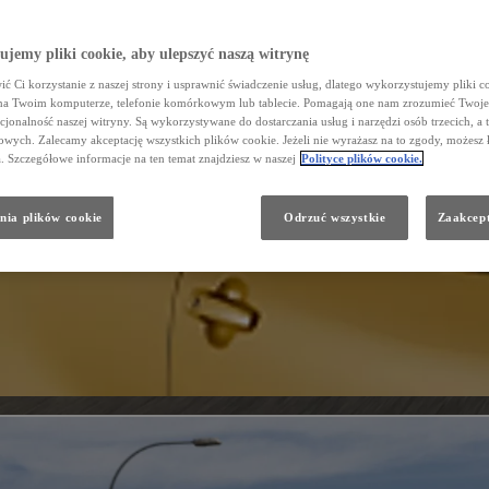
jemy pliki cookie, aby ulepszyć naszą witrynę
ć Ci korzystanie z naszej strony i usprawnić świadczenie usług, dlatego wykorzystujemy pliki co
na Twoim komputerze, telefonie komórkowym lub tablecie. Pomagają one nam zrozumieć Twoje 
cjonalność naszej witryny. Są wykorzystywane do dostarczania usług i narzędzi osób trzecich, a 
wych. Zalecamy akceptację wszystkich plików cookie. Jeżeli nie wyrażasz na to zgody, możesz 
a. Szczegółowe informacje na ten temat znajdziesz w naszej
Polityce plików cookie.
nia plików cookie
Odrzuć wszystkie
Zaakcept