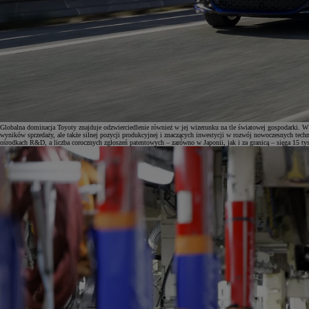
Globalna dominacja Toyoty znajduje odzwierciedlenie również w jej wizerunku na tle światowej gospodarki. 
wyników sprzedaży, ale także silnej pozycji produkcyjnej i znaczących inwestycji w rozwój nowoczesnych tec
ośrodkach R&D, a liczba corocznych zgłoszeń patentowych – zarówno w Japonii, jak i za granicą – sięga 15 tys