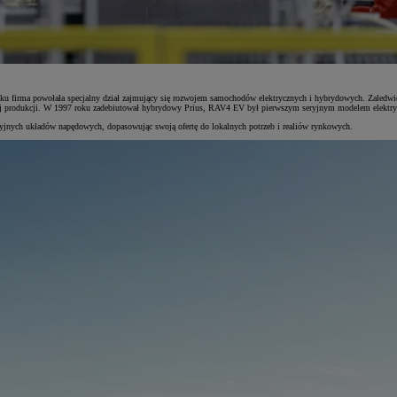
ku firma powołała specjalny dział zajmujący się rozwojem samochodów elektrycznych i hybrydowych. Zaledwie cz
nej produkcji. W 1997 roku zadebiutował hybrydowy Prius, RAV4 EV był pierwszym seryjnym modelem elektr
isyjnych układów napędowych, dopasowując swoją ofertę do lokalnych potrzeb i realiów rynkowych.