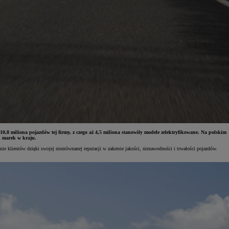
0,8 miliona pojazdów tej firmy, z czego aż 4,5 miliona stanowiły modele zelektryfikowane. Na polskim
h marek w kraju.
 klientów dzięki swojej niezrównanej reputacji w zakresie jakości, niezawodności i trwałości pojazdów.