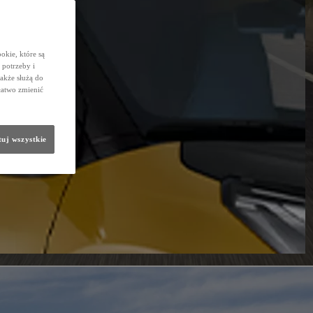
okie, które są
potrzeby i
także służą do
łatwo zmienić
uj wszystkie