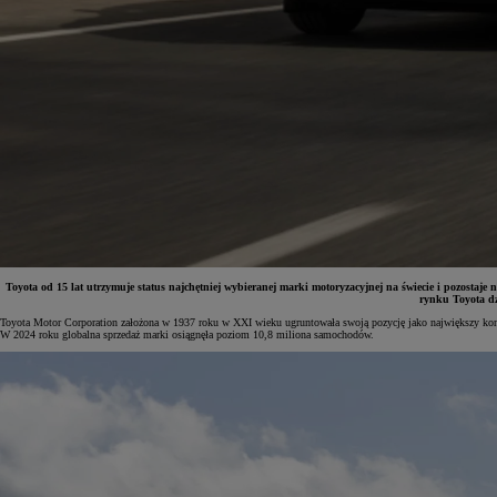
Toyota od 15 lat utrzymuje status najchętniej wybieranej marki motoryzacyjnej na świecie i pozostaj
rynku Toyota dz
Toyota Motor Corporation założona w 1937 roku w XXI wieku ugruntowała swoją pozycję jako największy koncer
W 2024 roku globalna sprzedaż marki osiągnęła poziom 10,8 miliona samochodów.
Od
81 900 zł
Yaris Cross
HYBRID