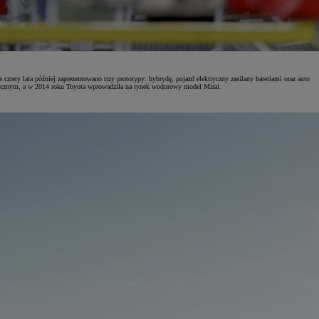
tery lata później zaprezentowano trzy prototypy: hybrydę, pojazd elektryczny zasilany bateriami oraz auto
ycznym, a w 2014 roku Toyota wprowadziła na rynek wodorowy model Mirai.