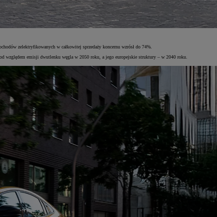
mochodów zelektryfikowanych w całkowitej sprzedaży koncernu wzrósł do 74%.
od względem emisji dwutlenku węgla w 2050 roku, a jego europejskie struktury – w 2040 roku.