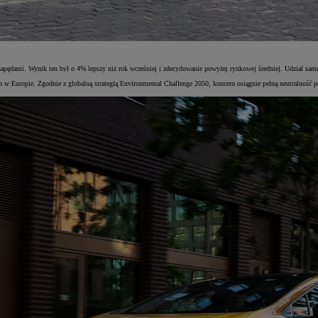
napędami. Wynik ten był o 4% lepszy niż rok wcześniej i zdecydowanie powyżej rynkowej średniej. Udział sa
Europie. Zgodnie z globalną strategią Environmental Challenge 2050, koncern osiągnie pełną neutralność p