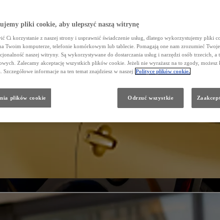
jemy pliki cookie, aby ulepszyć naszą witrynę
ć Ci korzystanie z naszej strony i usprawnić świadczenie usług, dlatego wykorzystujemy pliki co
na Twoim komputerze, telefonie komórkowym lub tablecie. Pomagają one nam zrozumieć Twoje 
cjonalność naszej witryny. Są wykorzystywane do dostarczania usług i narzędzi osób trzecich, a 
wych. Zalecamy akceptację wszystkich plików cookie. Jeżeli nie wyrażasz na to zgody, możesz 
a. Szczegółowe informacje na ten temat znajdziesz w naszej
Polityce plików cookie.
nia plików cookie
Odrzuć wszystkie
Zaakcept