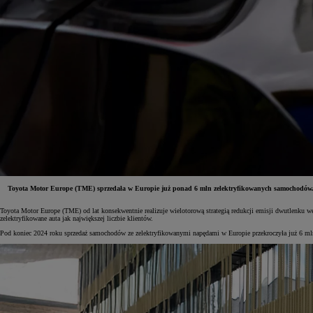
Toyota Motor Europe (TME) sprzedała w Europie już ponad 6 mln zelektryfikowanych samochodów. Od
Toyota Motor Europe (TME) od lat konsekwentnie realizuje wielotorową strategią redukcji emisji dwutlenku w
Od
81 900 zł
zelektryfikowane auta jak największej liczbie klientów.
Pod koniec 2024 roku sprzedaż samochodów ze zelektryfikowanymi napędami w Europie przekroczyła już 6 mln
Yaris Cross
HYBRID