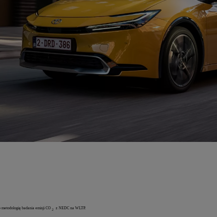
o metodologię badania emisji CO
z NEDC na WLTP.
2