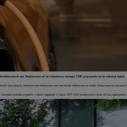
yfikowanych aut. Realizowana od lat wielotorowa strategia TME przyczyniła się do redukcji emisji
dy typu plug-in, bateryjne auta elektryczne oraz samochody elektryczne na wodór. Firma stara się dostarczyć
 Globalna sprzedaż pojazdów z takimi napędami w latach 1997–2024 przekroczyła z kolei 30 mln egzemplarzy.