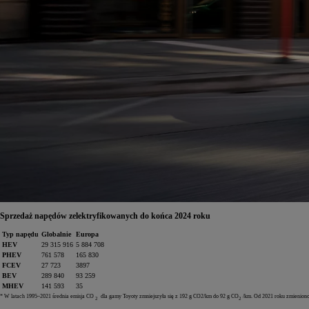
Sprzedaż napędów zelektryfikowanych do końca 2024 roku
Typ napędu
Globalnie
Europa
HEV
29 315 916
5 884 708
PHEV
761 578
165 830
FCEV
27 723
3897
BEV
289 840
93 259
MHEV
141 593
35
* W latach 1995–2021 średnia emisja CO
dla gamy Toyoty zmniejszyła się z 192 g CO2/km do 92 g CO
/km. Od 2021 roku zmienion
2
2