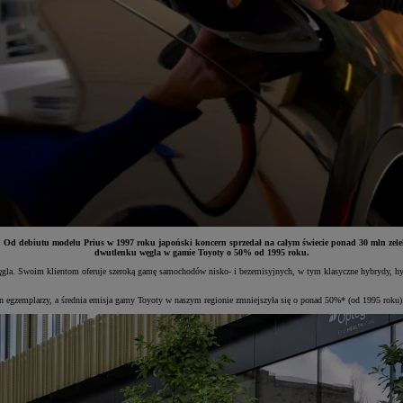
 debiutu modelu Prius w 1997 roku japoński koncern sprzedał na całym świecie ponad 30 mln zelektr
dwutlenku węgla w gamie Toyoty o 50% od 1995 roku.
ęgla. Swoim klientom oferuje szeroką gamę samochodów nisko- i bezemisyjnych, w tym klasyczne hybrydy, hybry
 egzemplarzy, a średnia emisja gamy Toyoty w naszym regionie zmniejszyła się o ponad 50%* (od 1995 roku).