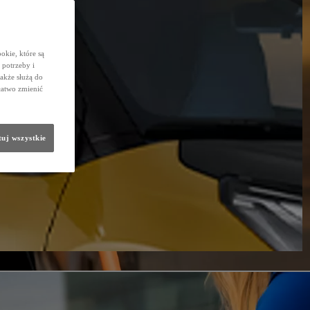
okie, które są
potrzeby i
także służą do
łatwo zmienić
uj wszystkie