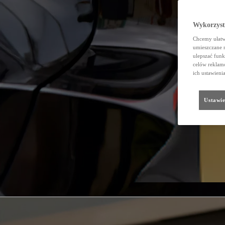
Wykorzystu
Chcemy ułatwi
umieszczane 
ulepszać funk
celów reklamo
ich ustawieni
Ustawie