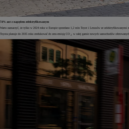
74% aut z napędem zelektryfikowanym
Warto zaznaczyć, że tylko w 2024 roku w Europie sprzedano 1,2 mln Toyot i Lexusów ze zelektryfikowanymi 
Toyota planuje do 2035 roku zredukować do zera emisję CO
w całej gamie nowych samochodów oferowanych w 
2