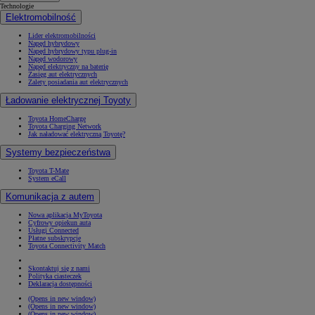
Technologie
Elektromobilność
Lider elektromobilności
Napęd hybrydowy
Napęd hybrydowy typu plug-in
Napęd wodorowy
Napęd elektryczny na baterię
Zasięg aut elektrycznych
Zalety posiadania aut elektrycznych
Ładowanie elektrycznej Toyoty
Toyota HomeCharge
Toyota Charging Network
Jak naładować elektryczną Toyotę?
Systemy bezpieczeństwa
Toyota T-Mate
System eCall
Komunikacja z autem
Nowa aplikacja MyToyota
Cyfrowy opiekun auta
Usługi Connected
Płatne subskrypcje
Toyota Connectivity Match
Skontaktuj się z nami
Polityka ciasteczek
Deklaracja dostępności
(Opens in new window)
(Opens in new window)
(Opens in new window)