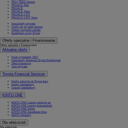
Nowy Hilux Electric
PROACE Max
PROACE
PROACE Verso
PROACE CITY
PROACE CITY Verso
Samochody używane
Umów się na jazdę testową
Zobacz wszystkie cenniki
Konfiguruj swoją Toyotę
Oferty specjalne i Finansowanie
Oferty specjalne i Finansowanie
Aktualne oferty
Finał wyprzedaży 2025
Samochody dostawcze Toyota Professional
Oferta biznesowa
Auta używane
Toyota Financial Services
Kredyt niższych rat Toyota Easy
Kredyt standardowy
Leasing standardowy
KINTO ONE
KINTO ONE Leasing niższych rat
KINTO ONE Leasing konsumencki
KINTO ONE Najem
KINTO ONE Zarządzanie flotą
KINTO Mobility
Dla właścicieli
Dla właścicieli