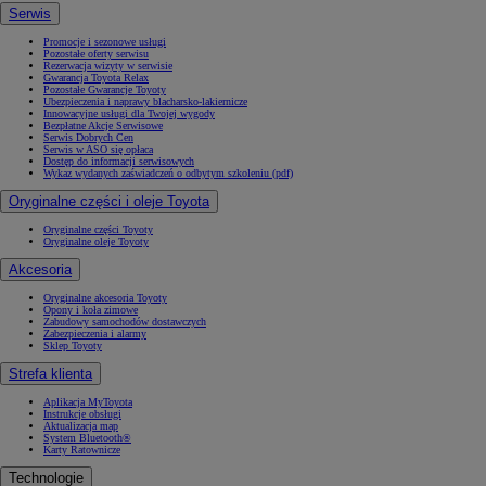
Serwis
Promocje i sezonowe usługi
Pozostałe oferty serwisu
Rezerwacja wizyty w serwisie
Gwarancja Toyota Relax
Pozostałe Gwarancje Toyoty
Ubezpieczenia i naprawy blacharsko-lakiernicze
Innowacyjne usługi dla Twojej wygody
Bezpłatne Akcje Serwisowe
Serwis Dobrych Cen
Serwis w ASO się opłaca
Dostęp do informacji serwisowych
Wykaz wydanych zaświadczeń o odbytym szkoleniu (pdf)
Oryginalne części i oleje Toyota
Oryginalne części Toyoty
Oryginalne oleje Toyoty
Akcesoria
Oryginalne akcesoria Toyoty
Opony i koła zimowe
Zabudowy samochodów dostawczych
Zabezpieczenia i alarmy
Sklep Toyoty
Strefa klienta
Aplikacja MyToyota
Instrukcje obsługi
Aktualizacja map
System Bluetooth®
Karty Ratownicze
Technologie