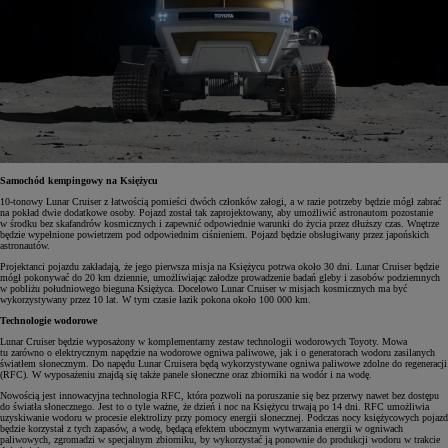
Samochód kempingowy na Księżycu
10-tonowy Lunar Cruiser z łatwością pomieści dwóch członków załogi, a w razie potrzeby będzie mógł zabrać
na pokład dwie dodatkowe osoby. Pojazd został tak zaprojektowany, aby umożliwić astronautom pozostanie
w środku bez skafandrów kosmicznych i zapewnić odpowiednie warunki do życia przez dłuższy czas. Wnętrze
będzie wypełnione powietrzem pod odpowiednim ciśnieniem. Pojazd będzie obsługiwany przez japońskich
astronautów.
Projektanci pojazdu zakładają, że jego pierwsza misja na Księżycu potrwa około 30 dni. Lunar Cruiser będzie
mógł pokonywać do 20 km dziennie, umożliwiając załodze prowadzenie badań gleby i zasobów podziemnych
w pobliżu południowego bieguna Księżyca. Docelowo Lunar Cruiser w misjach kosmicznych ma być
wykorzystywany przez 10 lat. W tym czasie łazik pokona około 100 000 km.
Technologie wodorowe
Lunar Cruiser będzie wyposażony w komplementarny zestaw technologii wodorowych Toyoty. Mowa
tu zarówno o elektrycznym napędzie na wodorowe ogniwa paliwowe, jak i o generatorach wodoru zasilanych
światłem słonecznym. Do napędu Lunar Cruisera będą wykorzystywane ogniwa paliwowe zdolne do regeneracji
(RFC). W wyposażeniu znajdą się także panele słoneczne oraz zbiorniki na wodór i na wodę.
Nowością jest innowacyjna technologia RFC, która pozwoli na poruszanie się bez przerwy nawet bez dostępu
do światła słonecznego. Jest to o tyle ważne, że dzień i noc na Księżycu trwają po 14 dni. RFC umożliwia
uzyskiwanie wodoru w procesie elektrolizy przy pomocy energii słonecznej. Podczas nocy księżycowych pojazd
będzie korzystał z tych zapasów, a wodę, będącą efektem ubocznym wytwarzania energii w ogniwach
paliwowych, zgromadzi w specjalnym zbiorniku, by wykorzystać ją ponownie do produkcji wodoru w trakcie