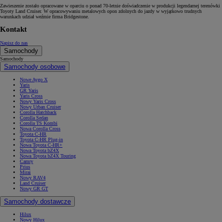
Zawieszenie zostało opracowane w oparciu o ponad 70-letnie doświadczenie w produkcji legendarnej terenówki
Toyoty Land Cruiser. W opracowywaniu metalowych opon zdolnych do jazdy w wyjątkowo trudnych
warunkach udział weźmie firma Bridgestone.
Kontakt
Napisz do nas
Samochody
Samochody
Samochody osobowe
Nowe Aygo X
Yaris
GR Yaris
Yaris Cross
Nowy Yaris Cross
Nowy Urban Cruiser
Corolla Hatchback
Corolla Sedan
Corolla TS Kombi
Nowa Corolla Cross
Toyota C-HR
Toyota C-HR Plug-in
Nowa Toyota C-HR+
Nowa Toyota bZ4X
Nowa Toyota bZ4X Touring
Camry
Prius
Mirai
Nowy RAV4
Land Cruiser
Nowy GR GT
Samochody dostawcze
Hilux
Nowy Hilux