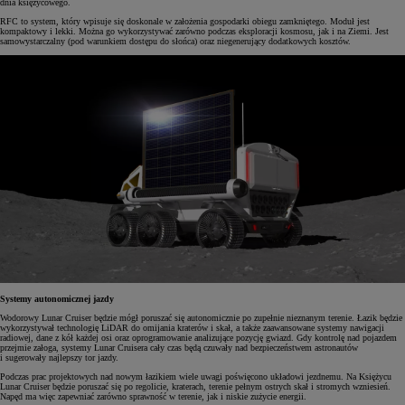
dnia księżycowego.
RFC to system, który wpisuje się doskonale w założenia gospodarki obiegu zamkniętego. Moduł jest
kompaktowy i lekki. Można go wykorzystywać zarówno podczas eksploracji kosmosu, jak i na Ziemi. Jest
samowystarczalny (pod warunkiem dostępu do słońca) oraz niegenerujący dodatkowych kosztów.
Systemy autonomicznej jazdy
Wodorowy Lunar Cruiser będzie mógł poruszać się autonomicznie po zupełnie nieznanym terenie. Łazik będzie
wykorzystywał technologię LiDAR do omijania kraterów i skał, a także zaawansowane systemy nawigacji
radiowej, dane z kół każdej osi oraz oprogramowanie analizujące pozycję gwiazd. Gdy kontrolę nad pojazdem
przejmie załoga, systemy Lunar Cruisera cały czas będą czuwały nad bezpieczeństwem astronautów
i sugerowały najlepszy tor jazdy.
Podczas prac projektowych nad nowym łazikiem wiele uwagi poświęcono układowi jezdnemu. Na Księżycu
Lunar Cruiser będzie poruszać się po regolicie, kraterach, terenie pełnym ostrych skał i stromych wzniesień.
Napęd ma więc zapewniać zarówno sprawność w terenie, jak i niskie zużycie energii.