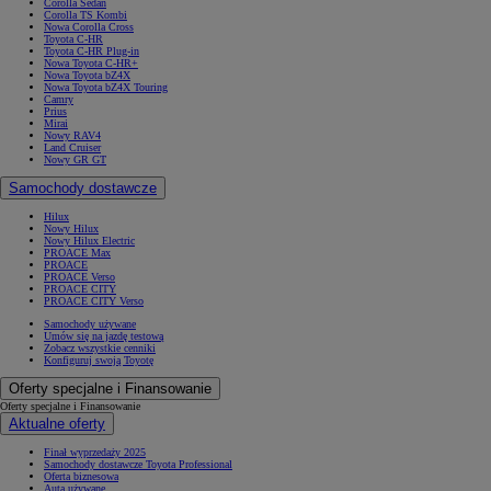
Corolla Sedan
Corolla TS Kombi
Nowa Corolla Cross
Toyota C-HR
Toyota C-HR Plug-in
Nowa Toyota C-HR+
Nowa Toyota bZ4X
Nowa Toyota bZ4X Touring
Camry
Prius
Mirai
Nowy RAV4
Land Cruiser
Nowy GR GT
Samochody dostawcze
Hilux
Nowy Hilux
Nowy Hilux Electric
PROACE Max
PROACE
PROACE Verso
PROACE CITY
PROACE CITY Verso
Samochody używane
Umów się na jazdę testową
Zobacz wszystkie cenniki
Konfiguruj swoją Toyotę
Oferty specjalne i Finansowanie
Oferty specjalne i Finansowanie
Aktualne oferty
Finał wyprzedaży 2025
Samochody dostawcze Toyota Professional
Oferta biznesowa
Auta używane