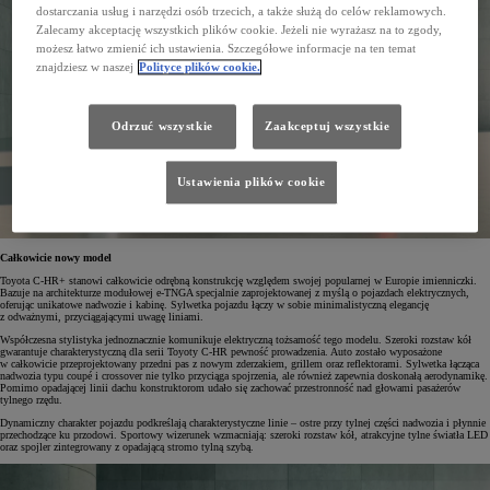
dostarczania usług i narzędzi osób trzecich, a także służą do celów reklamowych.
Zalecamy akceptację wszystkich plików cookie. Jeżeli nie wyrażasz na to zgody,
możesz łatwo zmienić ich ustawienia. Szczegółowe informacje na ten temat
znajdziesz w naszej
Polityce plików cookie.
Odrzuć wszystkie
Zaakceptuj wszystkie
Ustawienia plików cookie
Całkowicie nowy model
Toyota C-HR+ stanowi całkowicie odrębną konstrukcję względem swojej popularnej w Europie imienniczki.
Bazuje na architekturze modułowej e-TNGA specjalnie zaprojektowanej z myślą o pojazdach elektrycznych,
oferując unikatowe nadwozie i kabinę. Sylwetka pojazdu łączy w sobie minimalistyczną elegancję
z odważnymi, przyciągającymi uwagę liniami.
Współczesna stylistyka jednoznacznie komunikuje elektryczną tożsamość tego modelu. Szeroki rozstaw kół
gwarantuje charakterystyczną dla serii Toyoty C-HR pewność prowadzenia. Auto zostało wyposażone
w całkowicie przeprojektowany przedni pas z nowym zderzakiem, grillem oraz reflektorami. Sylwetka łącząca
nadwozia typu coupé i crossover nie tylko przyciąga spojrzenia, ale również zapewnia doskonałą aerodynamikę.
Pomimo opadającej linii dachu konstruktorom udało się zachować przestronność nad głowami pasażerów
tylnego rzędu.
Dynamiczny charakter pojazdu podkreślają charakterystyczne linie – ostre przy tylnej części nadwozia i płynnie
przechodzące ku przodowi. Sportowy wizerunek wzmacniają: szeroki rozstaw kół, atrakcyjne tylne światła LED
oraz spojler zintegrowany z opadającą stromo tylną szybą.