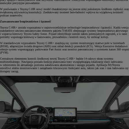
niezwykle precyzyjne prowadzenie.
W porównaniu z Toyotą C-HR nowy model charakteryzuje się jeszcze niżej położonym środkiem ciężkości oraz
zwiększoną sztywnością konstrukcji. Zredukowany moment bezwładności wpływa na wyjątkową zwinność
podczas manewrów.
Zaawansowane bezpieczeństwo i łączność
Toyota C-HR+ została wyposażona w najnowocześniejsze technologie bezpieczeństwa i łączności. Każda wersja
standardowo zawiera zaawansowane elementy pakietu T-MATE obejmujące systemy bezpieczeństwa aktywnego
i wsparcia kierowcy Toyota Safety Sense. Pojazd identyfikuje szeroki zakres potencjalnych zagrożeń, a w razie
potrzeby wspomaga kierowcę w hamowaniu, prowadzeniu i kontroli mocy, by uniknąć kolizji.
W standardowym wyposażeniu Toyoty C-HR+ znajdują się: system monitorujący martwe pole w lusterkach
(BSM), adaptacyjne światła drogowe (AHS) oraz układ detekcji przeszkód (ICS). Wersja Executive dodatkowo
oferuje system wspomagający parkowanie Part Assist oraz monitor panoramiczny z systemem kamer 360 stopni
(PVM).
Centralnym elementem konsoli środkowej nowej Toyoty C-HR+ będzie 14-calowy ekran systemu
multimedialnego. Nawigacja posiada funkcję planowania trasy uwzględniającą lokalizację stacji ładowania
w odniesieniu do aktualnego poziomu naładowania akumulatora i zasięgu pojazdu. Aplikacja MyToyota
umożliwi zdalne monitorowanie i zarządzanie kluczowymi funkcjami auta, takimi jak stan i czas ładowania czy
dostępny zasięg.