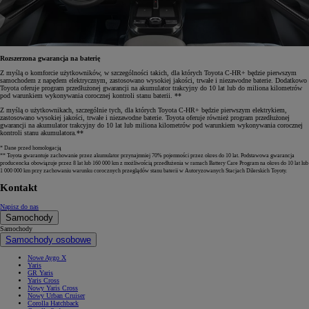
Rozszerzona gwarancja na baterię
Z myślą o komforcie użytkowników, w szczególności takich, dla których Toyota C-HR+ będzie pierwszym
samochodem z napędem elektrycznym, zastosowano wysokiej jakości, trwałe i niezawodne baterie. Dodatkowo
Toyota oferuje program przedłużonej gwarancji na akumulator trakcyjny do 10 lat lub do miliona kilometrów
pod warunkiem wykonywania corocznej kontroli stanu baterii. **
Z myślą o użytkownikach, szczególnie tych, dla których Toyota C-HR+ będzie pierwszym elektrykiem,
zastosowano wysokiej jakości, trwałe i niezawodne baterie. Toyota oferuje również program przedłużonej
gwarancji na akumulator trakcyjny do 10 lat lub miliona kilometrów pod warunkiem wykonywania corocznej
kontroli stanu akumulatora.**
* Dane przed homologacją
** Toyota gwarantuje zachowanie przez akumulator przynajmniej 70% pojemności przez okres do 10 lat. Podstawowa gwarancja
producencka obowiązuje przez 8 lat lub 160 000 km z możliwością przedłużenia w ramach Battery Care Program na okres do 10 lat lub
1 000 000 km przy zachowaniu warunku corocznych przeglądów stanu baterii w Autoryzowanych Stacjach Dilerskich Toyoty.
Kontakt
Napisz do nas
Samochody
Samochody
Samochody osobowe
Nowe Aygo X
Yaris
GR Yaris
Yaris Cross
Nowy Yaris Cross
Nowy Urban Cruiser
Corolla Hatchback