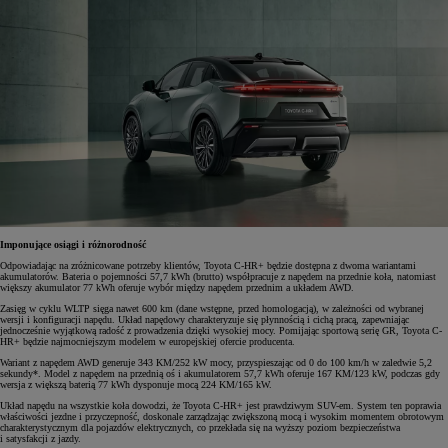
Imponujące osiągi i różnorodność
Odpowiadając na zróżnicowane potrzeby klientów, Toyota C-HR+ będzie dostępna z dwoma wariantami
akumulatorów. Bateria o pojemności 57,7 kWh (brutto) współpracuje z napędem na przednie koła, natomiast
większy akumulator 77 kWh oferuje wybór między napędem przednim a układem AWD.
Zasięg w cyklu WLTP sięga nawet 600 km (dane wstępne, przed homologacją), w zależności od wybranej
wersji i konfiguracji napędu. Układ napędowy charakteryzuje się płynnością i cichą pracą, zapewniając
jednocześnie wyjątkową radość z prowadzenia dzięki wysokiej mocy. Pomijając sportową serię GR, Toyota C-
HR+ będzie najmocniejszym modelem w europejskiej ofercie producenta.
Wariant z napędem AWD generuje 343 KM/252 kW mocy, przyspieszając od 0 do 100 km/h w zaledwie 5,2
sekundy*. Model z napędem na przednią oś i akumulatorem 57,7 kWh oferuje 167 KM/123 kW, podczas gdy
wersja z większą baterią 77 kWh dysponuje mocą 224 KM/165 kW.
Układ napędu na wszystkie koła dowodzi, że Toyota C-HR+ jest prawdziwym SUV-em. System ten poprawia
właściwości jezdne i przyczepność, doskonale zarządzając zwiększoną mocą i wysokim momentem obrotowym
charakterystycznym dla pojazdów elektrycznych, co przekłada się na wyższy poziom bezpieczeństwa
i satysfakcji z jazdy.