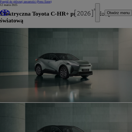
Przejdź do głównej zawartości
(Press Enter)
12 marca 2025
Elektryczna Toyota C-HR+ przed premierą
Otwórz menu
światową