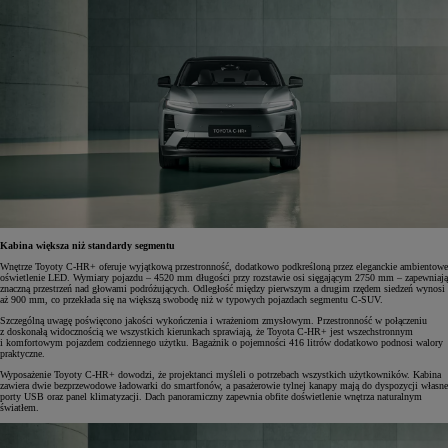
Kabina większa niż standardy segmentu
Wnętrze Toyoty C-HR+ oferuje wyjątkową przestronność, dodatkowo podkreśloną przez eleganckie ambientowe
oświetlenie LED. Wymiary pojazdu – 4520 mm długości przy rozstawie osi sięgającym 2750 mm – zapewniają
znaczną przestrzeń nad głowami podróżujących. Odległość między pierwszym a drugim rzędem siedzeń wynosi
aż 900 mm, co przekłada się na większą swobodę niż w typowych pojazdach segmentu C-SUV.
Szczególną uwagę poświęcono jakości wykończenia i wrażeniom zmysłowym. Przestronność w połączeniu
z doskonałą widocznością we wszystkich kierunkach sprawiają, że Toyota C-HR+ jest wszechstronnym
i komfortowym pojazdem codziennego użytku. Bagażnik o pojemności 416 litrów dodatkowo podnosi walory
praktyczne.
Wyposażenie Toyoty C-HR+ dowodzi, że projektanci myśleli o potrzebach wszystkich użytkowników. Kabina
zawiera dwie bezprzewodowe ładowarki do smartfonów, a pasażerowie tylnej kanapy mają do dyspozycji własne
porty USB oraz panel klimatyzacji. Dach panoramiczny zapewnia obfite doświetlenie wnętrza naturalnym
światłem.