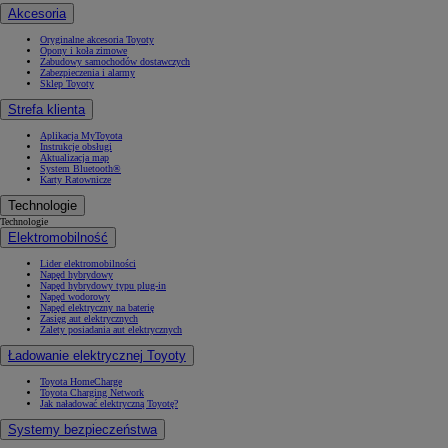
Akcesoria
Oryginalne akcesoria Toyoty
Opony i koła zimowe
Zabudowy samochodów dostawczych
Zabezpieczenia i alarmy
Sklep Toyoty
Strefa klienta
Aplikacja MyToyota
Instrukcje obsługi
Aktualizacja map
System Bluetooth®
Karty Ratownicze
Technologie
Technologie
Elektromobilność
Lider elektromobilności
Napęd hybrydowy
Napęd hybrydowy typu plug-in
Napęd wodorowy
Napęd elektryczny na baterię
Zasięg aut elektrycznych
Zalety posiadania aut elektrycznych
Ładowanie elektrycznej Toyoty
Toyota HomeCharge
Toyota Charging Network
Jak naładować elektryczną Toyotę?
Systemy bezpieczeństwa