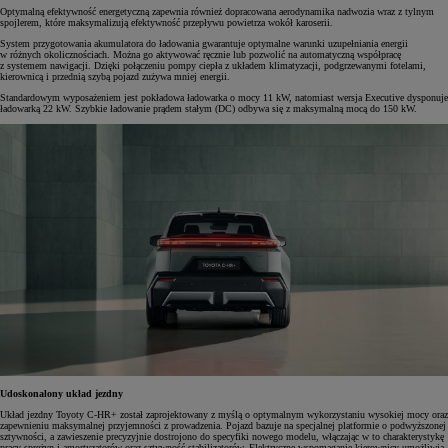
Optymalną efektywność energetyczną zapewnia również dopracowana aerodynamika nadwozia wraz z tylnym
spojlerem, które maksymalizują efektywność przepływu powietrza wokół karoserii.
System przygotowania akumulatora do ładowania gwarantuje optymalne warunki uzupełniania energii
w różnych okolicznościach. Można go aktywować ręcznie lub pozwolić na automatyczną współpracę
z systemem nawigacji. Dzięki połączeniu pompy ciepła z układem klimatyzacji, podgrzewanymi fotelami,
kierownicą i przednią szybą pojazd zużywa mniej energii.
Standardowym wyposażeniem jest pokładowa ładowarka o mocy 11 kW, natomiast wersja Executive dysponuje
ładowarką 22 kW. Szybkie ładowanie prądem stałym (DC) odbywa się z maksymalną mocą do 150 kW.
Udoskonalony układ jezdny
Układ jezdny Toyoty C-HR+ został zaprojektowany z myślą o optymalnym wykorzystaniu wysokiej mocy oraz
zapewnieniu maksymalnej przyjemności z prowadzenia. Pojazd bazuje na specjalnej platformie o podwyższonej
sztywności, a zawieszenie precyzyjnie dostrojono do specyfiki nowego modelu, włączając w to charakterystykę
pracy sprężyn i amortyzatorów oraz sztywność stabilizatorów. Elektryczne wspomaganie kierownicy umożliwia