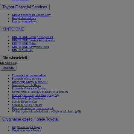
Toyota Financial Services
Kredyt niższych rat Toyota Easy
Kredyt standardowy
Leasing standardowy
KINTO ONE
KINTO ONE Leasing niższych rat
KINTO ONE Leasing konsumencki
KINTO ONE Najem
KINTO ONE Zarządzanie flotą
KINTO Mobility
Dla właścicieli
Dla właścicieli
Serwis
Promocje i sezonowe usługi
Pozostałe oferty serwisu
Rezerwacja wizyty w serwisie
Gwarancja Toyota Relax
Pozostałe Gwarancje Toyoty
Ubezpieczenia i naprawy blacharsko-lakiernicze
Innowacyjne usługi dla Twojej wygody
Bezpłatne Akcje Serwisowe
Serwis Dobrych Cen
Serwis w ASO się opłaca
Dostęp do informacji serwisowych
Wykaz wydanych zaświadczeń o odbytym szkoleniu (pdf)
Oryginalne części i oleje Toyota
Oryginalne części Toyoty
Oryginalne oleje Toyoty