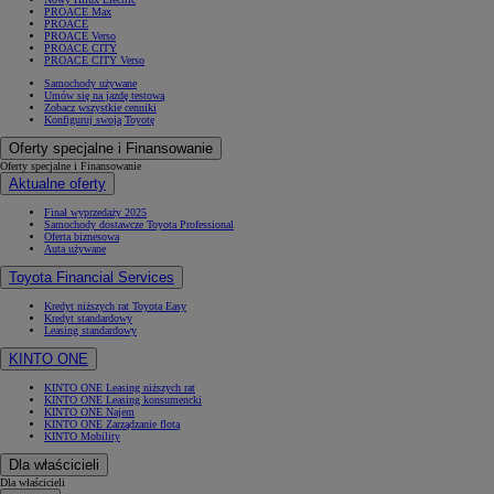
PROACE Max
PROACE
PROACE Verso
PROACE CITY
PROACE CITY Verso
Samochody używane
Umów się na jazdę testową
Zobacz wszystkie cenniki
Konfiguruj swoją Toyotę
Oferty specjalne i Finansowanie
Oferty specjalne i Finansowanie
Aktualne oferty
Finał wyprzedaży 2025
Samochody dostawcze Toyota Professional
Oferta biznesowa
Auta używane
Toyota Financial Services
Kredyt niższych rat Toyota Easy
Kredyt standardowy
Leasing standardowy
KINTO ONE
KINTO ONE Leasing niższych rat
KINTO ONE Leasing konsumencki
KINTO ONE Najem
KINTO ONE Zarządzanie flotą
KINTO Mobility
Dla właścicieli
Dla właścicieli