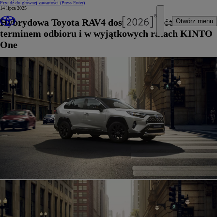
Przejdź do głównej zawartości
(Press Enter)
14 lipca 2025
Hybrydowa Toyota RAV4 dostępna z krótkim
Otwórz menu
terminem odbioru i w wyjątkowych ratach KINTO
One