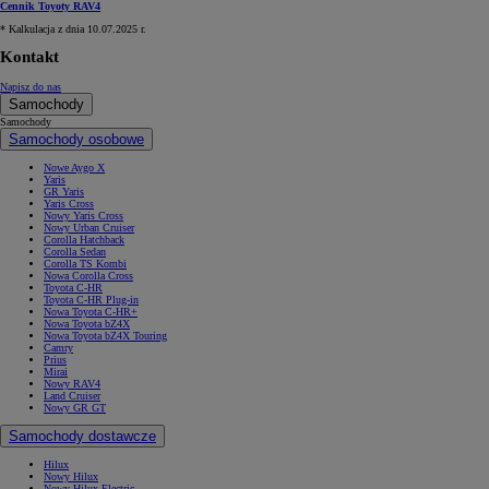
Cennik Toyoty RAV4
* Kalkulacja z dnia 10.07.2025 r.
Kontakt
Napisz do nas
Samochody
Samochody
Samochody osobowe
Nowe Aygo X
Yaris
GR Yaris
Yaris Cross
Nowy Yaris Cross
Nowy Urban Cruiser
Corolla Hatchback
Corolla Sedan
Corolla TS Kombi
Nowa Corolla Cross
Toyota C-HR
Toyota C-HR Plug-in
Nowa Toyota C-HR+
Nowa Toyota bZ4X
Nowa Toyota bZ4X Touring
Camry
Prius
Mirai
Nowy RAV4
Land Cruiser
Nowy GR GT
Samochody dostawcze
Hilux
Nowy Hilux
Nowy Hilux Electric