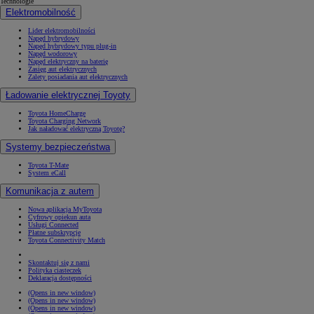
Technologie
Elektromobilność
Lider elektromobilności
Napęd hybrydowy
Napęd hybrydowy typu plug-in
Napęd wodorowy
Napęd elektryczny na baterię
Zasięg aut elektrycznych
Zalety posiadania aut elektrycznych
Ładowanie elektrycznej Toyoty
Toyota HomeCharge
Toyota Charging Network
Jak naładować elektryczną Toyotę?
Systemy bezpieczeństwa
Toyota T-Mate
System eCall
Komunikacja z autem
Nowa aplikacja MyToyota
Cyfrowy opiekun auta
Usługi Connected
Płatne subskrypcje
Toyota Connectivity Match
Skontaktuj się z nami
Polityka ciasteczek
Deklaracja dostępności
(Opens in new window)
(Opens in new window)
(Opens in new window)