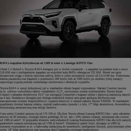
RAV4 z napędem hybrydowym od 1389 zł netto w Leasingu KINTO One
Układ 2.5 Hybrid w Toyocie RAV4 dostępny jest w dwóch wariantach – z napędem na przednie koła o mocy
218 KM oraz z inteligentnym napędem na wszystkie koła AWD-i oferującym 222 KM. Model ten łączy
dynamiczne osiągi z niskim zużyciem paliwa, które w cyklu mieszanym wynosi od 5,6 l/100 km. Przestronna
kabina pasażerska oraz bagażnik o pojemności 580 litrów (lub aż 1690 litrów po złożeniu tylnej kanapy)
zapewniają wygodę podczas codziennego użytkowania i dłuższych wyjazdów.
Toyota RAV4 w wersji hybrydowej już w standardzie oferuje bogate wyposażenie. Wariant Comfort zawiera
m.in. cyfrowy wyświetlacz tablicy wskaźników 12,3”, nowoczesny system multimedialny Toyota Smart
Connect z ekranem dotykowym 10,5” czy nawigację Connected z mapami online i darmową transmisją danych
na 4 lata. Dodatkowo dostępna jest obsługa niektórych funkcji auta przez aplikację MyToyota oraz
zaawansowane systemy bezpieczeństwa i wsparcia kierowcy w ramach pakietu Toyota T-MATE. W standardzie
znajdziemy również kamerę cofania, czujniki parkowania z przodu i z tyłu, 17” felgi aluminiowe, dwustrefową
klimatyzację automatyczną oraz relingi dachowe.
Cena wersji Comfort zaczyna się od 176 100 zł. Dla firm Toyota oferuje Leasing KINTO One – przy założeniu
umowy na 36 miesięcy, rocznego limitu przebiegu 20 tys. km i 10% wpłacie własnej, miesięczna rata wynosi
od 1389 zł netto*. W przypadku klientów indywidualnych Leasing Konsumencki KINTO One dla tych samych
parametrów oznacza miesięczną ratę od 1708 zł brutto*. Dodatkowy pakiet Style, dostępny za 2900 zł,
rozszerza wyposażenie m.in. o ładowarkę indukcyjną do smartfonów, inteligentny kluczyk, przyciemniane tylne
szyby, 18” felgi aluminiowe oraz unoszone drzwi bagażnika otwierane bezdotykowo.