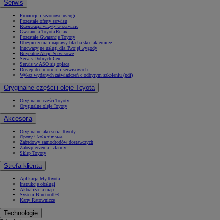
Serwis
Promocje i sezonowe usługi
Pozostałe oferty serwisu
Rezerwacja wizyty w serwisie
Gwarancja Toyota Relax
Pozostałe Gwarancje Toyoty
Ubezpieczenia i naprawy blacharsko-lakiernicze
Innowacyjne usługi dla Twojej wygody
Bezpłatne Akcje Serwisowe
Serwis Dobrych Cen
Serwis w ASO się opłaca
Dostęp do informacji serwisowych
Wykaz wydanych zaświadczeń o odbytym szkoleniu (pdf)
Oryginalne części i oleje Toyota
Oryginalne części Toyoty
Oryginalne oleje Toyoty
Akcesoria
Oryginalne akcesoria Toyoty
Opony i koła zimowe
Zabudowy samochodów dostawczych
Zabezpieczenia i alarmy
Sklep Toyoty
Strefa klienta
Aplikacja MyToyota
Instrukcje obsługi
Aktualizacja map
System Bluetooth®
Karty Ratownicze
Technologie