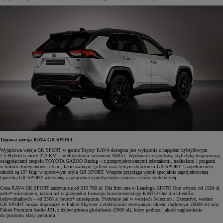
Topowa wersja RAV4 GR SPORT
Wyjątkowa wersja GR SPORT w gamie Toyoty RAV4 dostępna jest wyłącznie z napędem hybrydowym
2.5 Hybrid o mocy 222 KM i inteligentnym systemem AWD-i. Wyróżnia się sportową stylistyką inspirowaną
osiągnięciami zespołu TOYOTA GAZOO Racing – z przeprojektowanymi zderzakami, nadkolami i progami
w kolorze fortepianowej czerni, lakierowanym grillem oraz tylnym dyfuzorem GR SPORT. Uzupełnieniem
całości są 19” felgi w sportowym stylu GR SPORT. Wnętrze przyciąga wzrok specjalnie zaprojektowaną
tapicerką GR SPORT wykonaną z połączenia syntetycznego zamszu i skóry syntetycznej.
Cena RAV4 GR SPORT zaczyna się od 219 700 zł. Dla firm rata w Leasingu KINTO One wynosi od 1924 zł
netto* miesięcznie, natomiast w przypadku Leasingu Konsumenckiego KINTO One dla klientów
indywidualnych – od 2366 zł brutto* miesięcznie. Podobnie jak w wersjach Selection i Executive, wariant
GR SPORT można doposażyć w Pakiet Skyview z elektrycznie sterowanym oknem dachowym (6900 zł) oraz
Pakiet Premium Audio JBL z dziewięcioma głośnikami (5900 zł), który podnosi jakość nagłośnienia
do poziomu klasy premium.