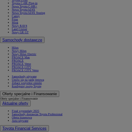
Toyota C-HR Plug-in
Nowa Toyota C-HR+
Nowa Toyota bZ4X
Nowa Toyota bZ4X Touring
Camry
Prius
Mirai
Nowy RAV4
Land Cruiser
Nowy GR GT
Samochody dostawcze
Hilux
Nowy Hilux
Nowy Hilux Electric
PROACE Max
PROACE
PROACE Verso
PROACE CITY
PROACE CITY Verso
Samochody używane
Umów się na jazdę testową
Zobacz wszystkie cenniki
Konfiguruj swoją Toyotę
Oferty specjalne i Finansowanie
Oferty specjalne i Finansowanie
Aktualne oferty
Finał wyprzedaży 2025
Samochody dostawcze Toyota Professional
Oferta biznesowa
Auta używane
Toyota Financial Services