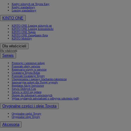
Kredyt niższych rat Toyota Easy
Kredyt standardowy
Leasing standardowy
KINTO ONE
KINTO ONE Leasing niższych rat
KINTO ONE Leasing konsumencki
KINTO ONE Najem
KINTO ONE Zarządzanie flotą
KINTO Mobility
Dla właścicieli
Dla właścicieli
Serwis
Promocje i sezonowe usługi
Pozostałe oferty serwisu
Rezerwacja wizyty w serwisie
Gwarancja Toyota Relax
Pozostałe Gwarancje Toyoty
Ubezpieczenia i naprawy blacharsko-lakiernicze
Innowacyjne usługi dla Twojej wygody
Bezpłatne Akcje Serwisowe
Serwis Dobrych Cen
Serwis w ASO się opłaca
Dostęp do informacji serwisowych
Wykaz wydanych zaświadczeń o odbytym szkoleniu (pdf)
Oryginalne części i oleje Toyota
Oryginalne części Toyoty
Oryginalne oleje Toyoty
Akcesoria