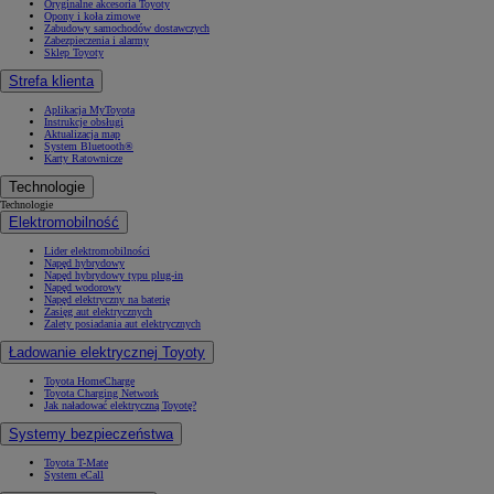
Oryginalne akcesoria Toyoty
Opony i koła zimowe
Zabudowy samochodów dostawczych
Zabezpieczenia i alarmy
Sklep Toyoty
Strefa klienta
Aplikacja MyToyota
Instrukcje obsługi
Aktualizacja map
System Bluetooth®
Karty Ratownicze
Technologie
Technologie
Elektromobilność
Lider elektromobilności
Napęd hybrydowy
Napęd hybrydowy typu plug-in
Napęd wodorowy
Napęd elektryczny na baterię
Zasięg aut elektrycznych
Zalety posiadania aut elektrycznych
Ładowanie elektrycznej Toyoty
Toyota HomeCharge
Toyota Charging Network
Jak naładować elektryczną Toyotę?
Systemy bezpieczeństwa
Toyota T-Mate
System eCall