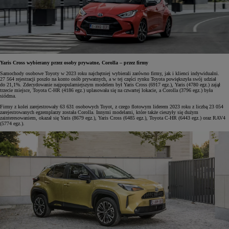
Yaris Cross wybierany przez osoby prywatne, Corolla – przez firmy
Samochody osobowe Toyoty w 2023 roku najchętniej wybierali zarówno firmy, jak i klienci indywidualni.
27 564 rejestracji poszło na konto osób prywatnych, a w tej części rynku Toyota powiększyła swój udział
do 21,1%. Zdecydowanie najpopularniejszym modelem był Yaris Cross (6917 egz.), Yaris (4780 egz.) zajął
trzecie miejsce, Toyota C-HR (4186 egz.) uplasowała się na czwartej lokacie, a Corolla (3796 egz.) była
siódma.
Firmy z kolei zarejestrowały 63 631 osobowych Toyot, z czego flotowym liderem 2023 roku z liczbą 23 054
zarejestrowanych egzemplarzy została Corolla. Innymi modelami, które także cieszyły się dużym
zainteresowaniem, okazał się Yaris (8679 egz.), Yaris Cross (6485 egz.), Toyota C-HR (6443 egz.) oraz RAV4
(5774 egz.).