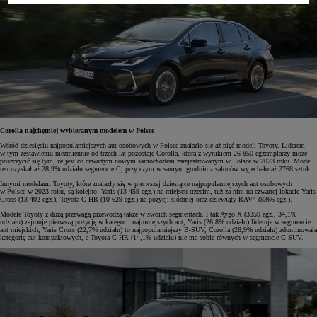
Corolla najchętniej wybieranym modelem w Polsce
Wśród dziesięciu najpopularniejszych aut osobowych w Polsce znalazło się aż pięć modeli Toyoty. Liderem
w tym zestawieniu niezmiennie od trzech lat pozostaje Corolla, która z wynikiem 26 850 egzemplarzy może
poszczycić się tym, że jest co czwartym nowym samochodem zarejestrowanym w Polsce w 2023 roku. Model
ten uzyskał aż 28,9% udziału segmencie C, przy czym w samym grudniu z salonów wyjechało aż 2768 sztuk.
Innymi modelami Toyoty, które znalazły się w pierwszej dziesiątce najpopularniejszych aut osobowych
w Polsce w 2023 roku, są kolejno: Yaris (13 459 egz.) na miejscu trzecim, tuż za nim na czwartej lokacie Yaris
Cross (13 402 egz.), Toyota C-HR (10 629 egz.) na pozycji siódmej oraz dziewiąty RAV4 (8366 egz.).
Modele Toyoty z dużą przewagą przewodzą także w swoich segmentach. I tak Aygo X (3359 egz., 34,1%
udziału) zajmuje pierwszą pozycję w kategorii najmniejszych aut, Yaris (26,8% udziału) lideruje w segmencie
aut miejskich, Yaris Cross (22,7% udziału) to najpopularniejszy B-SUV, Corolla (28,9% udziału) zdominowała
kategorię aut kompaktowych, a Toyota C-HR (14,1% udziału) nie ma sobie równych w segmencie C-SUV.