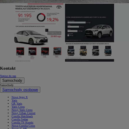
Kontakt
Napisz do nas
Samochody
Samochody
Samochody osobowe
Nowe Aygo X
Yaris
GR Yaris
Yaris Cross
Nowy Yaris Cross
Nowy Urban Cruiser
Corolla Hatchback
Corolla Sedan
Corolla TS Kombi
Nowa Corolla Cross
Toyota C-HR