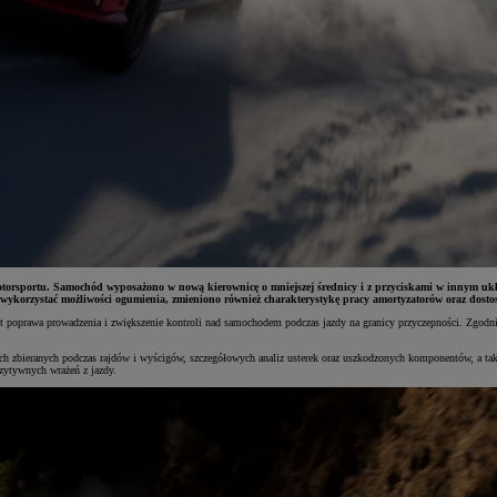
rsportu. Samochód wyposażono w nową kierownicę o mniejszej średnicy i z przyciskami w innym ukł
 wykorzystać możliwości ogumienia, zmieniono również charakterystykę pracy amortyzatorów oraz dost
st poprawa prowadzenia i zwiększenie kontroli nad samochodem podczas jazdy na granicy przyczepności. Zgo
ch zbieranych podczas rajdów i wyścigów, szczegółowych analiz usterek oraz uszkodzonych komponentów, a ta
zytywnych wrażeń z jazdy.