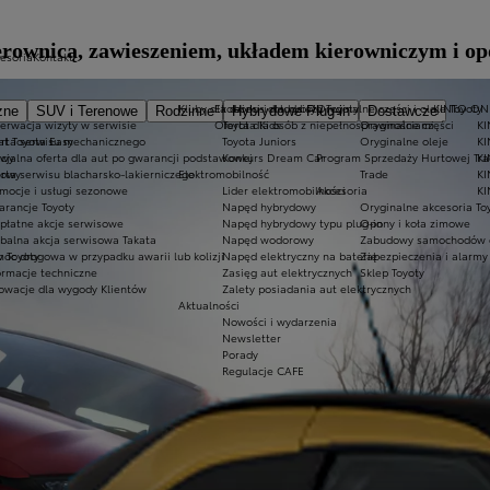
erownicą, zawieszeniem, układem kierowniczym i o
cesoria
Kontakt
Kluby dla dzieci i młodzieży
Ekobonus dla hybryd Toyoty
Oryginalne części i oleje Toyoty
KINTO ON
zne
SUV i Terenowe
Rodzinne
Hybrydowe Plug-in
Dostawcze
erwacja wizyty w serwisie
Oferta dla osób z niepełnosprawnościami
Toyota Kids
Oryginalne części
KI
at Toyota Easy
rta serwisu mechanicznego
Toyota Juniors
Oryginalne oleje
KI
owy
cjalna oferta dla aut po gwarancji podstawowej
Konkurs Dream Car
Program Sprzedaży Hurtowej Tr
K
dowy
rta serwisu blacharsko-lakierniczego
Elektromobilność
Trade
KI
mocje i usługi sezonowe
Lider elektromobilności
Akcesoria
KI
rancje Toyoty
Napęd hybrydowy
Oryginalne akcesoria To
płatne akcje serwisowe
Napęd hybrydowy typu plug-in
Opony i koła zimowe
balna akcja serwisowa Takata
Napęd wodorowy
Zabudowy samochodów 
 Toyoty
oc drogowa w przypadku awarii lub kolizji
Napęd elektryczny na baterię
Zabezpieczenia i alarmy
ormacje techniczne
Zasięg aut elektrycznych
Sklep Toyoty
owacje dla wygody Klientów
Zalety posiadania aut elektrycznych
Aktualności
Nowości i wydarzenia
Newsletter
Porady
Regulacje CAFE