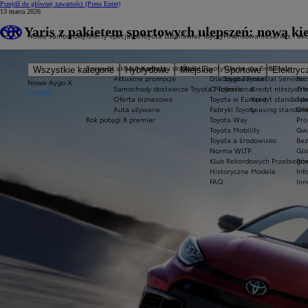
Przejdź do głównej zawartości
(Press Enter)
13 marca 2026
GR Yaris z pakietem sportowych ulepszeń: nową ki
Nowe samochody
Oferty specjalne
Toyota Lubin
Świat Toyoty
Finansowanie
Serwis i ak
Sprawdź aktualne oferty
Kontakt i dojazd
Świat Toyoty
Oferta dla firm
Serwis
Wszystkie kategorie
Hybrydowe
Miejskie
Sportowe
Elektryc
Aktualne promocje
Dlaczego Toyota?
Toyota Financial Services
Rez
Nowe Aygo X
Samochody dostawcze Toyota Professional
O Toyocie
Kredyt niższych r
Ofe
HYBRID
Oferta biznesowa
Toyota w Europie
Kredyt standard
Spe
Auta używane
Fabryki Toyoty
Leasing standar
Ofe
Rok potęgi 8 premier
Toyota Way
Pro
Toyota Mobility
Gwa
Toyota a środowisko
Bez
Norma WLTP
Glo
Klub Rekordowych Przebiegów
Pom
Historyczne Modele
Inf
FAQ
Inn