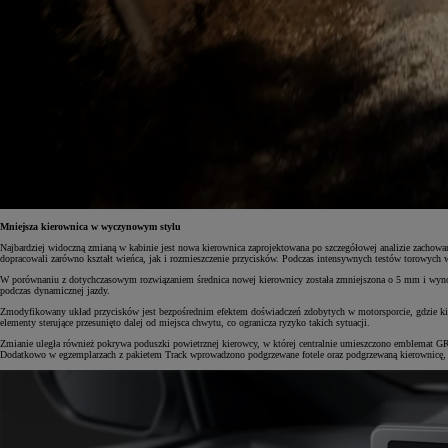
Mniejsza kierownica w wyczynowym stylu
Najbardziej widoczną zmianą w kabinie jest nowa kierownica zaprojektowana po szczegółowej analizie zach
dopracowali zarówno kształt wieńca, jak i rozmieszczenie przycisków. Podczas intensywnych testów torowych w
W porównaniu z dotychczasowym rozwiązaniem średnica nowej kierownicy została zmniejszona o 5 mm i wynosi 
podczas dynamicznej jazdy.
Zmodyfikowany układ przycisków jest bezpośrednim efektem doświadczeń zdobytych w motorsporcie, gdzie kie
elementy sterujące przesunięto dalej od miejsca chwytu, co ogranicza ryzyko takich sytuacji.
Zmianie uległa również pokrywa poduszki powietrznej kierowcy, w której centralnie umieszczono emblemat 
Dodatkowo w egzemplarzach z pakietem Track wprowadzono podgrzewane fotele oraz podgrzewaną kierownicę, 