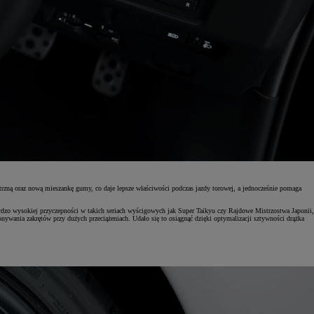
rzną oraz nową mieszankę gumy, co daje lepsze właściwości podczas jazdy torowej, a jednocześnie pomaga
dzo wysokiej przyczepności w takich seriach wyścigowych jak Super Taikyu czy Rajdowe Mistrzostwa Japonii,
nywania zakrętów przy dużych przeciążeniach. Udało się to osiągnąć dzięki optymalizacji sztywności drążka