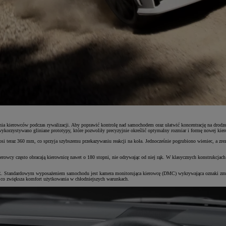
owania kierowców podczas rywalizacji. Aby poprawić kontrolę nad samochodem oraz ułatwić koncentrację na
ykorzystywano gliniane prototypy, które pozwoliły precyzyjnie określić optymalny rozmiar i formę nowej kier
teraz 360 mm, co sprzyja szybszemu przekazywaniu reakcji na koła. Jednocześnie pogrubiono wieniec, a zrezy
rowcy często obracają kierownicę nawet o 180 stopni, nie odrywając od niej rąk. W klasycznych konstrukcja
GR. Standardowym wyposażeniem samochodu jest kamera monitorująca kierowcę (DMC) wykrywająca oznaki zmęc
co zwiększa komfort użytkowania w chłodniejszych warunkach.