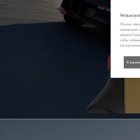
Wykorzystu
Chcemy ułatwi
umieszczane 
ulepszać funk
celów reklamo
ich ustawieni
Ustawie