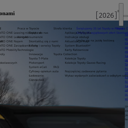
ponami
E
Praca w Toyocie
Strefa klienta
Świętujemy 35 lat Toyoty w Polsce
Toyota C
NTO ONE Leasing niższych rat
Dołącz do nas
Aplikacja MyToyota
Odkryj 35 wyjątkowych ofert
Skontakt
Ak
NTO ONE Leasing konsumencki
Kontakt
Instrukcje obsługi
pr
Umów się na jazdę testową
ade
INTO ONE Najem
Skontaktuj się z nami
Aktualizacja map
Ce
NTO ONE Zarządzanie flotą
Salony i serwisy Toyoty
System Bluetooth®
ws
NTO Mobility
Technologie
Karty Ratownicze
mo
yoty
Innowacje
Toyota Collection
S
Toyota T-Mate
Kolekcje Toyoty
do
dostawczych
Motorsport
Kolekcje Toyoty Gazoo Racing
To
System eCall
FAQ
Pr
Cyfrowy opiekun auta
Najczęściej zadawane pytania
Of
Ładowanie
Wykaz wydanych zaświadczeń o odbytym szkol
KI
Connected
fi
S
u
in
w
U
si
ja
te