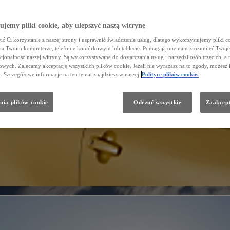
jemy pliki cookie, aby ulepszyć naszą witrynę
ć Ci korzystanie z naszej strony i usprawnić świadczenie usług, dlatego wykorzystujemy pliki co
na Twoim komputerze, telefonie komórkowym lub tablecie. Pomagają one nam zrozumieć Twoje 
cjonalność naszej witryny. Są wykorzystywane do dostarczania usług i narzędzi osób trzecich, a 
wych. Zalecamy akceptację wszystkich plików cookie. Jeżeli nie wyrażasz na to zgody, możesz 
a. Szczegółowe informacje na ten temat znajdziesz w naszej
Polityce plików cookie.
nia plików cookie
Odrzuć wszystkie
Zaakcept