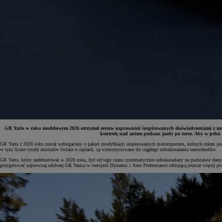
GR Yaris w roku modelowym 2026 otrzymał zestaw usprawnień inspirowanych doświadczeniami z moto
kontrolę nad autem podczas jazdy po torze. Aby w pełni
GR Yaris z 2026 roku został wzbogacony o pakiet modyfikacji inspirowanych motorsportem, których celem je
w tym liczne tytuły mistrzów świata w rajdach, są wykorzystywane do ciągłego udoskonalania samochodów.
Od
81 900 zł
GR Yaris, który zadebiutował w 2020 roku, był od tego czasu systematycznie udoskonalany na podstawie dany
przygotować najnowszą odsłonę GR Yarisa w wersjach Dynamic i Aero Performance oferującą jeszcze więcej po
Yaris Cross
HYBRID