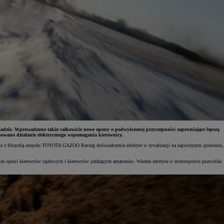
adzie. Wprowadzono także całkowicie nowe opony o podwyższonej przyczepności zapewniające lepszą
osowano działanie elektrycznego wspomagania kierownicy.
dnie z filozofią zespołu TOYOTA GAZOO Racing doświadczenia zdobyte w rywalizacji na najwyższym poziomie,
kże opinii kierowców rajdowych i kierowców jeżdżących amatorsko. Wiedza zdobyta w motorsporcie pozwoliła