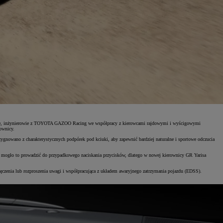
 drodze, inżynierowie z TOYOTA GAZOO Racing we współpracy z kierowcami rajdowymi i wyścigowymi
ownicy.
gnowano z charakterystycznych podpórek pod kciuki, aby zapewnić bardziej naturalne i sportowe odczucia
ch mogło to prowadzić do przypadkowego naciskania przycisków, dlatego w nowej kierownicy GR Yarisa
zenia lub rozproszenia uwagi i współpracująca z układem awaryjnego zatrzymania pojazdu (EDSS).