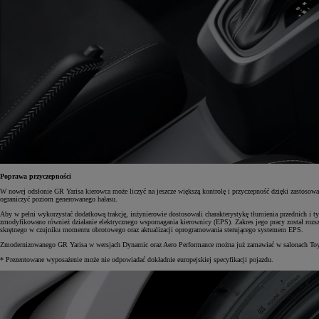
Od
105 300 zł
Corolla Hatchback
HYBRID
Poprawa przyczepności
W nowej odsłonie GR Yarisa kierowca może liczyć na jeszcze większą kontrolę i przyczepność dzięki zastoso
ograniczyć poziom generowanego hałasu.
Aby w pełni wykorzystać dodatkową trakcję, inżynierowie dostosowali charakterystykę tłumienia przednich 
zmodyfikowano również działanie elektrycznego wspomagania kierownicy (EPS). Zakres jego pracy został rozsze
skrętnego w czujniku momentu obrotowego oraz aktualizacji oprogramowania sterującego systemem EPS.
Zmodernizowanego GR Yarisa w wersjach Dynamic oraz Aero Performance można już zamawiać w salonach Toy
* Prezentowane wyposażenie może nie odpowiadać dokładnie europejskiej specyfikacji pojazdu.