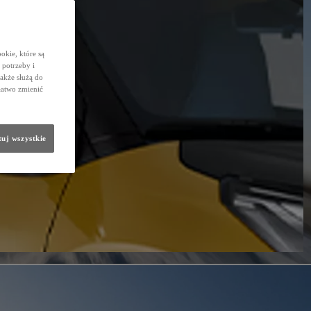
okie, które są
potrzeby i
także służą do
łatwo zmienić
uj wszystkie