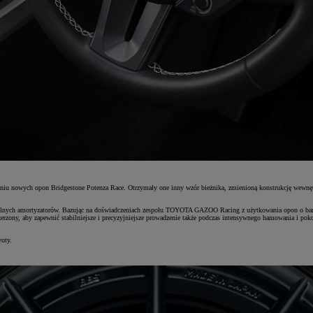
waniu nowych opon Bridgestone Potenza Race. Otrzymały one inny wzór bieżnika, zmienioną konstrukcję wewnęt
i tylnych amortyzatorów. Bazując na doświadczeniach zespołu TOYOTA GAZOO Racing z użytkowania opon o bar
rzony, aby zapewnić stabilniejsze i precyzyjniejsze prowadzenie także podczas intensywnego hamowania i poko
oty.