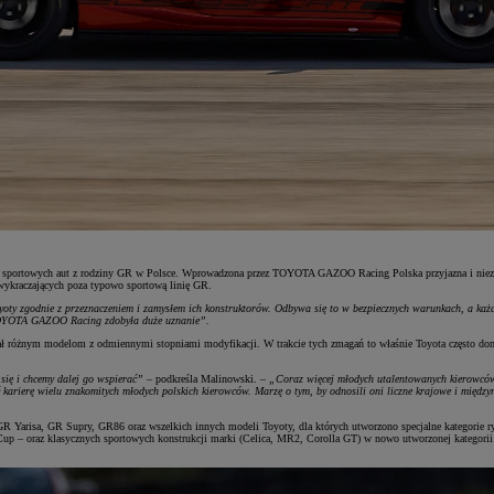
sportowych aut z rodziny GR w Polsce. Wprowadzona przez TOYOTA GAZOO Racing Polska przyjazna i niezwy
wykraczających poza typowo sportową linię GR.
oty zgodnie z przeznaczeniem i zamysłem ich konstruktorów. Odbywa się to w bezpiecznych warunkach, a każdy m
 TOYOTA GAZOO Racing zdobyła duże uznanie”.
 różnym modelom z odmiennymi stopniami modyfikacji. W trakcie tych zmagań to właśnie Toyota często domin
się i chcemy dalej go wspierać”
– podkreśla Malinowski. –
„Coraz więcej młodych utalentowanych kierowcó
nąć karierę wielu znakomitych młodych polskich kierowców. Marzę o tym, by odnosili oni liczne krajowe i m
Yarisa, GR Supry, GR86 oraz wszelkich innych modeli Toyoty, dla których utworzono specjalne kategorie 
Cup – oraz klasycznych sportowych konstrukcji marki (Celica, MR2, Corolla GT) w nowo utworzonej kategorii