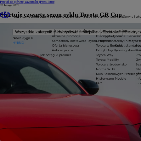
Przejdź do głównej zawartości
(Press Enter)
28 lutego 2025
Startuje czwarty sezon cyklu Toyota GR Cup
Nowe samochody
Oferty specjalne
Toyota Lubin
Świat Toyoty
Finansowanie
Serwis i ak
Sprawdź aktualne oferty
Kontakt i dojazd
Świat Toyoty
Oferta dla firm
Serwis
Wszystkie kategorie
Hybrydowe
Miejskie
Sportowe
Elektryc
Aktualne promocje
Dlaczego Toyota?
Toyota Financial Services
Rez
Nowe Aygo X
Samochody dostawcze Toyota Professional
O Toyocie
Kredyt niższych r
Ofe
HYBRID
Oferta biznesowa
Toyota w Europie
Kredyt standard
Spe
Auta używane
Fabryki Toyoty
Leasing standar
Ofe
Rok potęgi 8 premier
Toyota Way
Pro
Toyota Mobility
Gwa
Toyota a środowisko
Bez
Norma WLTP
Glo
Klub Rekordowych Przebiegów
Pom
Historyczne Modele
Inf
FAQ
Inn