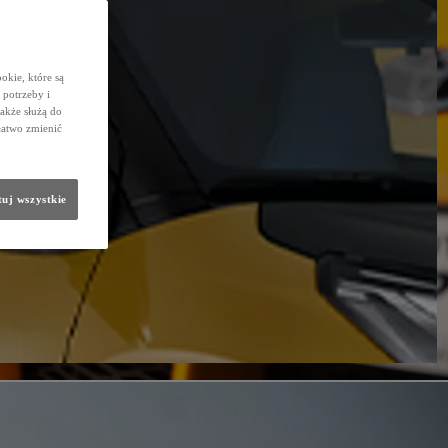
okie, które są
potrzeby i
także służą do
łatwo zmienić
uj wszystkie