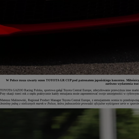
W Polsce rusza czwarty sezon TOYOTA GR CUP pod patronatem japońskiego koncernu. Miłośnicy moto
zarówno wydarzenia trac
TOYOTA GAZOO Racing Polska, sportowa gałąź Toyota Central Europe, zdecydowanie przewyższa inne marki 
Przy okazji trzeci rok z rzędu praktycznie każdy entuzjasta może zaprezentować swoje umiejętności w cy
Od
81 900 zł
Mateusz Malinowski, Regional Product Manager Toyota Central Europe, z entuzjazmem ocenia to przedsięwzię
Jesteśmy jedną z nielicznych marek w Polsce, która jednocześnie prowadzi oficjalne wyścigowe serie w spor
Yaris Cross
HYBRID