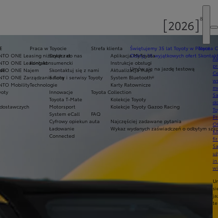
E
Praca w Toyocie
Strefa klienta
Świętujemy 35 lat Toyoty w Polsce
Toyota C
NTO ONE Leasing niższych rat
Dołącz do nas
Aplikacja MyToyota
Odkryj 35 wyjątkowych ofert
Skontakt
Ak
NTO ONE Leasing konsumencki
Kontakt
Instrukcje obsługi
pr
Umów się na jazdę testową
ade
INTO ONE Najem
Skontaktuj się z nami
Aktualizacja map
Ce
NTO ONE Zarządzanie flotą
Salony i serwisy Toyoty
System Bluetooth®
ws
NTO Mobility
Technologie
Karty Ratownicze
mo
yoty
Innowacje
Toyota Collection
S
Toyota T-Mate
Kolekcje Toyoty
do
dostawczych
Motorsport
Kolekcje Toyoty Gazoo Racing
To
System eCall
FAQ
Pr
Cyfrowy opiekun auta
Najczęściej zadawane pytania
Of
Ładowanie
Wykaz wydanych zaświadczeń o odbytym szkol
KI
Connected
fi
S
u
in
w
U
si
ja
te