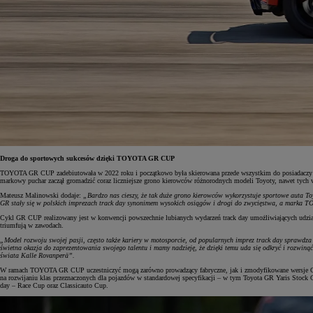
Droga do sportowych sukcesów dzięki TOYOTA GR CUP
TOYOTA GR CUP zadebiutowała w 2022 roku i początkowo była skierowana przede wszystkim do posiadaczy 
markowy puchar zaczął gromadzić coraz liczniejsze grono kierowców różnorodnych modeli Toyoty, nawet tych 
Mateusz Malinowski dodaje:
„Bardzo nas cieszy, że tak duże grono kierowców wykorzystuje sportowe auta Toy
GR stały się w polskich imprezach track day synonimem wysokich osiągów i drogi do zwycięstwa, a marka
Cykl GR CUP realizowany jest w konwencji powszechnie lubianych wydarzeń track day umożliwiających udział
triumfują w zawodach.
„Model rozwoju swojej pasji, często także kariery w motosporcie, od popularnych imprez track day sprawdza 
świetna okazja do zaprezentowania swojego talentu i mamy nadzieję, że dzięki temu uda się odkryć i rozwi
świata Kalle Rovanperä”.
W ramach TOYOTA GR CUP uczestniczyć mogą zarówno prowadzący fabryczne, jak i zmodyfikowane wersje GR 
na rozwijaniu klas przeznaczonych dla pojazdów w standardowej specyfikacji – w tym Toyota GR Yaris Stock 
day – Race Cup oraz Classicauto Cup.