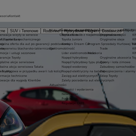
cesoria
Kontakt
Kluby dla dzieci i młodzieży
Ekobonus dla hybryd Toyoty
Oryginalne części i oleje Toyoty
KINTO ON
zne
SUV i Terenowe
Rodzinne
Hybrydowe Plug-in
Dostawcze
erwacja wizyty w serwisie
Oferta dla osób z niepełnosprawnościami
Toyota Kids
Oryginalne części
KI
at Toyota Easy
rta serwisu mechanicznego
Toyota Juniors
Oryginalne oleje
KI
owy
cjalna oferta dla aut po gwarancji podstawowej
Konkurs Dream Car
Program Sprzedaży Hurtowej Tr
K
dowy
rta serwisu blacharsko-lakierniczego
Elektromobilność
Trade
KI
mocje i usługi sezonowe
Lider elektromobilności
Akcesoria
KI
rancje Toyoty
Napęd hybrydowy
Oryginalne akcesoria To
płatne akcje serwisowe
Napęd hybrydowy typu plug-in
Opony i koła zimowe
balna akcja serwisowa Takata
Napęd wodorowy
Zabudowy samochodów 
 Toyoty
oc drogowa w przypadku awarii lub kolizji
Napęd elektryczny na baterię
Zabezpieczenia i alarmy
ormacje techniczne
Zasięg aut elektrycznych
Sklep Toyoty
owacje dla wygody Klientów
Zalety posiadania aut elektrycznych
Aktualności
Nowości i wydarzenia
Newsletter
Porady
Regulacje CAFE