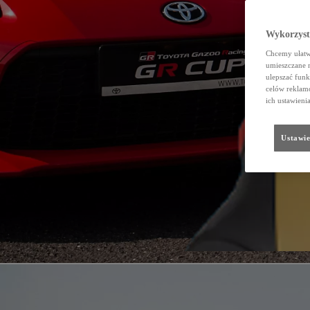
Wykorzystu
Chcemy ułatwi
umieszczane 
ulepszać funk
celów reklamo
ich ustawieni
Ustawie