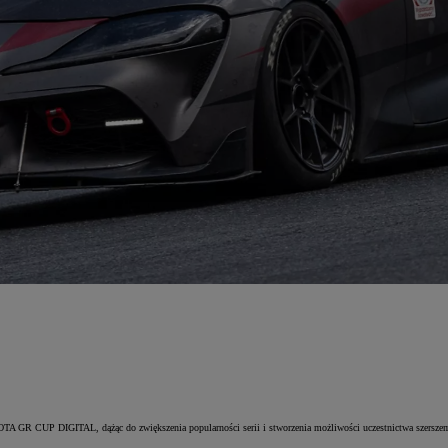
 CUP DIGITAL, dążąc do zwiększenia popularności serii i stworzenia możliwości uczestnictwa szerszemu gr