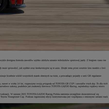
kle dostępna formuła zawodów szybko zdobyła uznanie miłośników sportowej jazdy. Z biegiem czasu ten
oże sprawdzić, jak szybkie oraz konkurencyjne są te auta. Dzięki temu przez ostatnie lata modele z linii
uje liczebnie wśród wszystkich marek obecnych na torze, a prowadzący pojazdy z serii GR regularnie
w, nawet w wieku 14 lat, rozpoczyna swoją przygodę od TOYOTA GR CUP i zawodów track day. To dla nich
iędzynarodowe sukcesy, podobnie jak znakomity kierowca TOYOTA GAZOO Racing, najmłodszy rajdowy mistrz
rywalizacji. W sezonie 2025 TOYOTA GAZOO Racing Polska zamierza szczególnie skoncentrować się
 Toyota Youngtimer Cup. Podczas tegorocznej edycji kontynuowana jest współpraca z cenionymi seriami track