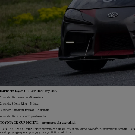
Od
105 300 zł
Corolla Hatchback
HYBRID
Kalendarz Toyota GR CUP Track Day 2025
1. runda: Tor Poznań – 26 kwietnia
2. runda: Silesia Ring – 5 lipca
3. runda: Autodrom Jastrząb – 2 sierpnia
4. runda: Tor Kielce – 17 października
TOYOTA GR CUP DIGITAL – motorsport dla wszystkich
TOYOTA GAZOO Racing Polska zdecydowała się zmienić nieco format zawodów w poprzednim sezonie TOYOTA GR
się do przyciągnięcia imponującej liczby 3800 uczestników.