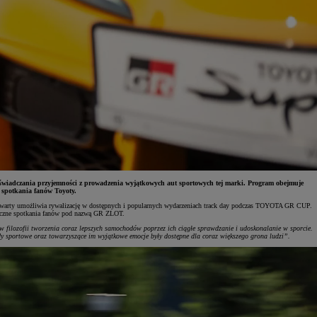
doświadczania przyjemności z prowadzenia wyjątkowych aut sportowych tej marki. Program obejmuje
 spotkania fanów Toyoty.
zwarty umożliwia rywalizację w dostępnych i popularnych wydarzeniach track day podczas TOYOTA GR CUP.
liczne spotkania fanów pod nazwą GR ZLOT.
 filozofii tworzenia coraz lepszych samochodów poprzez ich ciągłe sprawdzanie i udoskonalanie w sporcie.
ody sportowe oraz towarzyszące im wyjątkowe emocje były dostępne dla coraz większego grona ludzi”.