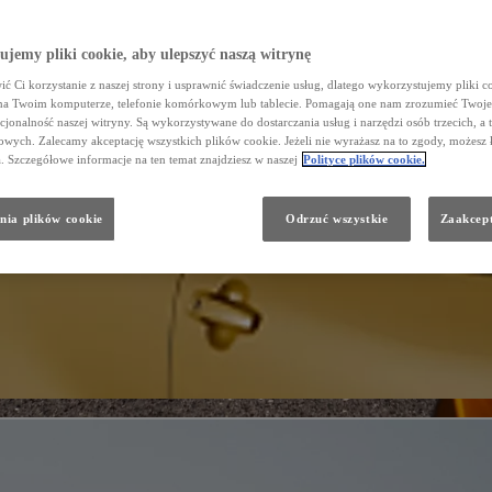
jemy pliki cookie, aby ulepszyć naszą witrynę
ć Ci korzystanie z naszej strony i usprawnić świadczenie usług, dlatego wykorzystujemy pliki co
na Twoim komputerze, telefonie komórkowym lub tablecie. Pomagają one nam zrozumieć Twoje 
cjonalność naszej witryny. Są wykorzystywane do dostarczania usług i narzędzi osób trzecich, a 
wych. Zalecamy akceptację wszystkich plików cookie. Jeżeli nie wyrażasz na to zgody, możesz 
a. Szczegółowe informacje na ten temat znajdziesz w naszej
Polityce plików cookie.
nia plików cookie
Odrzuć wszystkie
Zaakcept