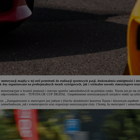
ryzacji znajdą w tej serii przestrzeń do realizacji sportowych pasji, doskonalenia umiejętności i 
k day organizowane na profesjonalnych torach wyścigowych, jak i wirtualne zawody simracingowe oraz
motoryzacyjne w kwestii promocji i rozwoju sportów samochodowych na polskim rynku. Toyota już po raz c
frowym odpowiedniku serii – TOYOTA GR CUP DIGITAL. Uzupełnieniem motoryzacyjnych inicjatyw marki są cyk
cie:
„Zaangażowanie w motorsport jest jednym z filarów działalności koncernu Toyota i kluczowym aspektem w
cie samochodowym, jak i e-motorsporcie oraz organizuje motoryzacyjne zloty. Chcemy, by motorsport i samoch