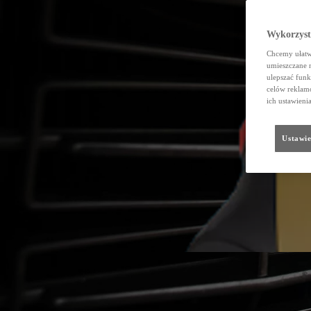
Wykorzystu
Chcemy ułatwi
umieszczane 
ulepszać funk
celów reklamo
ich ustawieni
Ustawie