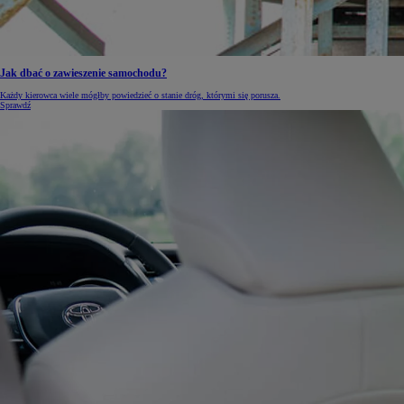
Jak dbać o zawieszenie samochodu?
Od
105 300 zł
Każdy kierowca wiele mógłby powiedzieć o stanie dróg, którymi się porusza.
Corolla Hatchback
Sprawdź
HYBRID