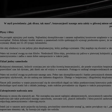
W myśl powiedzenia „jak dbasz, tak masz”, bezawaryjność naszego auta zależy w głównej mierze od 
po
Płyny i filtry
Na początek zajrzyjmy pod maskę. Najbardziej skomplikowane i zarazem najbardziej kosztowne urządzenie w nas
oszczędzać. Dobrze dobrany środek smarny o parametrach ściśle spełniających wymogi producenta sprawi, że s
wymiany dłużej niż 15–20 tysięcy kilometrów.
Ale olej silnikowy to nie jedyny płyn eksploatacyjny, który podlega wymianie. Olej znajduje się również w
Warto też zwracać uwagę na stan filtrów. Niedrożność filtra oleju, powietrza czy paliwa w pierwszej kolejnośc
zanieczyszczenia i zadba o nasze dobre samopoczucie w trakcie jazdy.
Układ jezdny samochodu
Kolejnymi elementami, których wymiana jest nie tylko kwestią bezawaryjności, ale przede wszystkim bezpiecz
przewidzieć czas lub dystans, jaki dzieli nas od wizyty w warsztacie. Pomaga to uniknąć niezapowiedzianych a
Warto też zwrócić uwagę na podwozie naszego auta. Pełno tam skomplikowanych i bardzo precyzyjnych elementó
przeciętny użytkownik, ale nie umkną one żadnemu diagnoście. Dlatego w bezpiecznej i długoletniej eksploat
Nawet jeśli jesteśmy w stanie przyzwyczaić się do niewielkich drgań czy lekko przekrzywionej kierownicy pod
dochodzące spod maski lub z układu jezdnego, mało stabilne prowadzenie czy drgania w trakcie przyspieszania l
Zabezpieczenie nadwozia auta
Korozja to zmora dla starszych aut. Nie oszczędza ona nawet najlepiej zabezpieczonych, nowoczesnych samochod
nadwozia (ale także podwozia!) naszego samochodu, usuwanie soli, ptasich odchodów i błota pozwoli zachować
odpychają zanieczyszczenia i ułatwiają mycie.
Jeżeli już w naszym aucie pojawiła się korozja, powinniśmy niezwłocznie usunąć ją, zanim powiększy się i „z
naprawiane elementy tak, by korozja już nigdy nie wróciła.