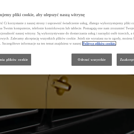
jemy pliki cookie, aby ulepszyć naszą witrynę
ć Ci korzystanie z naszej strony i usprawnić świadczenie usług, dlatego wykorzystujemy pliki co
na Twoim komputerze, telefonie komórkowym lub tablecie. Pomagają one nam zrozumieć Twoje 
cjonalność naszej witryny. Są wykorzystywane do dostarczania usług i narzędzi osób trzecich, a 
wych. Zalecamy akceptację wszystkich plików cookie. Jeżeli nie wyrażasz na to zgody, możesz 
a. Szczegółowe informacje na ten temat znajdziesz w naszej
Polityce plików cookie.
nia plików cookie
Odrzuć wszystkie
Zaakcept