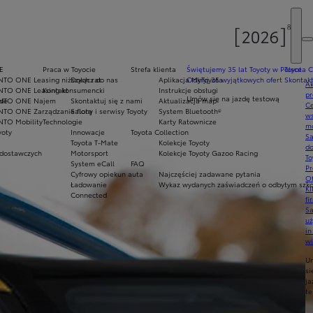
E
Praca w Toyocie
Strefa klienta
Świętujemy 35 lat Toyoty w Polsce
Toyota C
NTO ONE Leasing niższych rat
Dołącz do nas
Aplikacja MyToyota
Odkryj 35 wyjątkowych ofert
Skontakt
Ak
NTO ONE Leasing konsumencki
Kontakt
Instrukcje obsługi
pr
Umów się na jazdę testową
ade
INTO ONE Najem
Skontaktuj się z nami
Aktualizacja map
Ce
NTO ONE Zarządzanie flotą
Salony i serwisy Toyoty
System Bluetooth®
ws
NTO Mobility
Technologie
Karty Ratownicze
mo
yoty
Innowacje
Toyota Collection
S
Toyota T-Mate
Kolekcje Toyoty
do
dostawczych
Motorsport
Kolekcje Toyoty Gazoo Racing
To
System eCall
FAQ
Pr
Cyfrowy opiekun auta
Najczęściej zadawane pytania
Of
Ładowanie
Wykaz wydanych zaświadczeń o odbytym szkol
KI
Connected
fi
S
u
in
w
U
si
ja
te