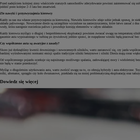
Przed nadejściem kolejnej zimy właściciele starszych samochodów zdecydowanie powinni zainteresować się us
jeździć przez kolejne 2–3 lata bez zmartwień.
Złe nawyki i przyzwyczajenia kierowcy
Każdy za nas ma własne przyzwyczajenia za kierownicą. Niewielu kierowców zdaje sobie jednak sprawę, że niek
układu paliwowego. Nowoczesne diesle są szczególnie wyczulone na zanieczyszczenia, które łatwo zassać z dna 
wody, która następnie rozcieńcza paliwo i powoduje korozję elementów w całym układzie.
Każdy kierowca myślący o długiej i bezproblemowej eksploatacji powinien zwracać uwagę na temperaturę silni
gaszenie auta wyposażonego w turbinę po żywiołowej jeździe sprawi, że rozpędzone wirniki będą pracować bez
Czy współczesne auta są awaryjne z zasady?
Skoro już dotknęliśmy kwestii downsizingu i nowoczesnych silników, warto zastanowić się, czy jazda współczes
bardziej wyśrubowanymi normami emisji spalin tradycyjne silniki benzynowe i silniki Diesla mają coraz więks
Od współczesnego pojazdu oczekuje się najniższego możliwego spalania, zadowalającej mocy i wieloletniej bez
nie będą w stanie przeskoczyć.
Myśląc o długoletnim użytkowaniu auta, warto zwrócić uwagę na to, co oferują hybrydy i auta elektryczne. T
rolki, alternator, sprzęgło czy koło dwumasowe, przekłada się na mniej problematyczną eksploatację oraz tańs
Dowiedz się więcej
Od
81 900 zł
Yaris Cross
HYBRID