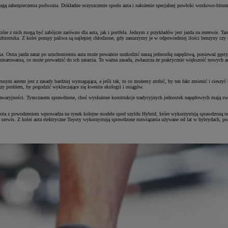
ługą zabezpieczenia podwozia. Dokładne oczyszczenie spodu auta i nałożenie specjalnej powłoki woskowo-bit
tóre z nich mogą być zabójcze zarówno dla auta, jak i portfela. Jednym z przykładów jest jazda na rezerwie. 
zbiornika. Z kolei pompy paliwa są najlepiej chłodzone, gdy zanurzymy je w odpowiedniej ilości benzyny czy o
ka. Ostra jazda zaraz po uruchomieniu auta może poważnie uszkodzić naszą jednostkę napędową, ponieważ gęst
 smarowania, co może prowadzić do ich zatarcia. To ważna zasada, zwłaszcza że praktycznie większość nowych
nym autem jest z zasady bardziej wymagająca, a jeśli tak, to co możemy zrobić, by ten fakt zmienić i cieszyć
zy problem, by pogodzić wykluczające się kwestie ekologii i osiągów.
awaryjności. Tymczasem sprawdzone, choć wysłużone konstrukcje tradycyjnych jednostek napędowych mają swoje o
oyota z powodzeniem wprowadza na rynek kolejne modele spod szyldu Hybrid, które wykorzystują sprawdzoną tec
zy serwis. Z kolei auta elektryczne Toyoty wykorzystują sprawdzone rozwiązania używane od lat w hybrydach, p