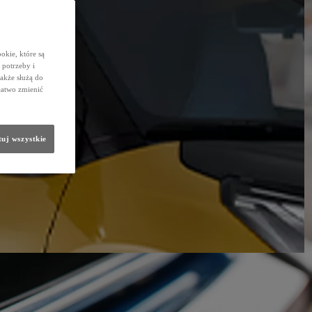
okie, które są
potrzeby i
także służą do
łatwo zmienić
uj wszystkie