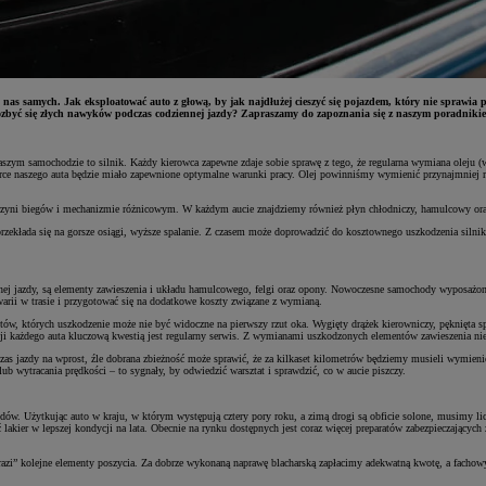
nas samych. Jak eksploatować auto z głową, by jak najdłużej cieszyć się pojazdem, który nie sprawia
zbyć się złych nawyków podczas codziennej jazdy? Zapraszamy do zapoznania się z naszym poradniki
zym samochodzie to silnik. Każdy kierowca zapewne zdaje sobie sprawę z tego, że regularna wymiana oleju (wra
erce naszego auta będzie miało zapewnione optymalne warunki pracy. Olej powinniśmy wymienić przynajmniej ra
 skrzyni biegów i mechanizmie różnicowym. W każdym aucie znajdziemy również płyn chłodniczy, hamulcowy or
i przekłada się na gorsze osiągi, wyższe spalanie. Z czasem może doprowadzić do kosztownego uszkodzenia silni
nej jazdy, są elementy zawieszenia i układu hamulcowego, felgi oraz opony. Nowoczesne samochody wyposażone
warii w trasie i przygotować się na dodatkowe koszty związane z wymianą.
w, których uszkodzenie może nie być widoczne na pierwszy rzut oka. Wygięty drążek kierowniczy, pęknięta spr
acji każdego auta kluczową kwestią jest regularny serwis. Z wymianami uszkodzonych elementów zawieszenia ni
czas jazdy na wprost, źle dobrana zbieżność może sprawić, że za kilkaset kilometrów będziemy musieli wymieni
ub wytracania prędkości – to sygnały, by odwiedzić warsztat i sprawdzić, co w aucie piszczy.
ów. Użytkując auto w kraju, w którym występują cztery pory roku, a zimą drogi są obficie solone, musimy liczy
 lakier w lepszej kondycji na lata. Obecnie na rynku dostępnych jest coraz więcej preparatów zabezpieczając
arazi” kolejne elementy poszycia. Za dobrze wykonaną naprawę blacharską zapłacimy adekwatną kwotę, a fachow