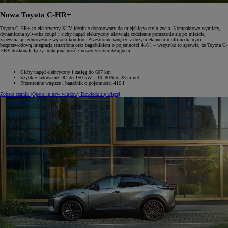
Nowa Toyota C-HR+
Toyota C-HR+ to elektryczny SUV idealnie dopasowany do miejskiego stylu życia. Kompaktowe wymiary,
dynamiczna sylwetka coupé i cichy napęd elektryczny ułatwiają codzienne poruszanie się po mieście,
zapewniając jednocześnie wysoki komfort. Przestronne wnętrze z dużym ekranem multimedialnym,
bezprzewodową integracją smartfona oraz bagażnikiem o pojemności 416 l – wszystko to sprawia, że Toyota C-
HR+ doskonale łączy funkcjonalność z nowoczesnym designem.
Cichy napęd elektryczny i zasięg do 607 km
Szybkie ładowanie DC do 150 kW – 10–80% w 28 minut
Przestronne wnętrze i bagażnik o pojemności 416 l
Zobacz cennik
(Opens in new window)
Dowiedz się więcej