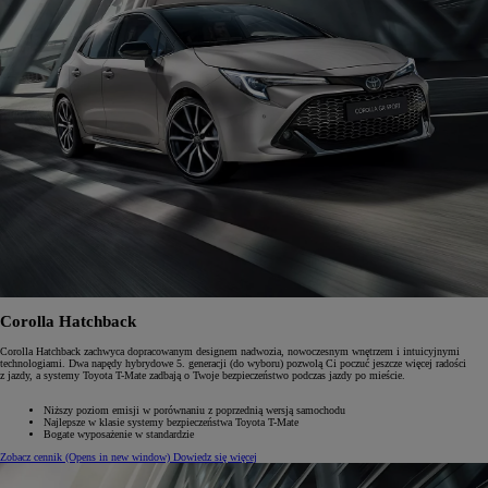
Corolla Hatchback
Corolla Hatchback zachwyca dopracowanym designem nadwozia, nowoczesnym wnętrzem i intuicyjnymi
technologiami. Dwa napędy hybrydowe 5. generacji (do wyboru) pozwolą Ci poczuć jeszcze więcej radości
z jazdy, a systemy Toyota T-Mate zadbają o Twoje bezpieczeństwo podczas jazdy po mieście.
Niższy poziom emisji w porównaniu z poprzednią wersją samochodu
Najlepsze w klasie systemy bezpieczeństwa Toyota T-Mate
Bogate wyposażenie w standardzie
Zobacz cennik
(Opens in new window)
Dowiedz się więcej