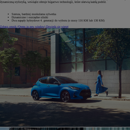
dynamiczną stylistyką, wewnątrz oferuje bogactwo technologii, które ułatwią każdą podróż.
Szersza, bardziej muskularna sylwetka
Dynamiczne i oszczędne silniki
Dwa napędy hybrydowe 4. generacji do wyboru (o mocy 116 KM lub 130 KM)
Zobacz cennik
(Opens in new window)
Dowiedz się więcej