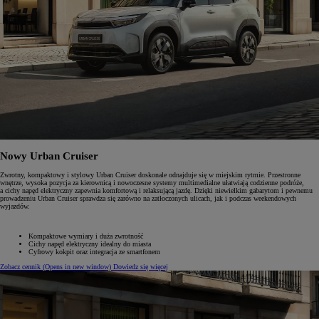
Nowy Urban Cruiser
Zwrotny, kompaktowy i stylowy Urban Cruiser doskonale odnajduje się w miejskim rytmie. Przestronne
wnętrze, wysoka pozycja za kierownicą i nowoczesne systemy multimedialne ułatwiają codzienne podróże,
a cichy napęd elektryczny zapewnia komfortową i relaksującą jazdę. Dzięki niewielkim gabarytom i pewnemu
prowadzeniu Urban Cruiser sprawdza się zarówno na zatłoczonych ulicach, jak i podczas weekendowych
wyjazdów.
Kompaktowe wymiary i duża zwrotność
Cichy napęd elektryczny idealny do miasta
Cyfrowy kokpit oraz integracja ze smartfonem
Zobacz cennik
(Opens in new window)
Dowiedz się więcej