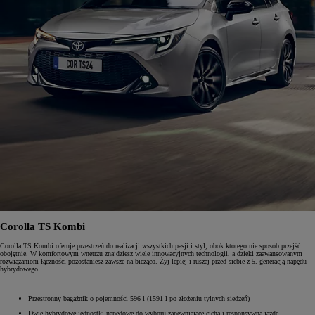
Corolla TS Kombi
Corolla TS Kombi oferuje przestrzeń do realizacji wszystkich pasji i styl, obok którego nie sposób przejść
obojętnie. W komfortowym wnętrzu znajdziesz wiele innowacyjnych technologii, a dzięki zaawansowanym
rozwiązaniom łączności pozostaniesz zawsze na bieżąco. Żyj lepiej i ruszaj przed siebie z 5. generacją napędu
hybrydowego.
Przestronny bagażnik o pojemności 596 l (1591 l po złożeniu tylnych siedzeń)
Dwie hybrydowe jednostki napędowe do wyboru zapewniające cichą i responsywną jazdę