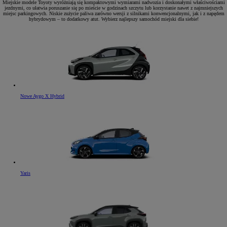
Miejskie modele Toyoty wyróżniają się kompaktowymi wymiarami nadwozia i doskonałymi właściwościami
jezdnymi, co ułatwia poruszanie się po mieście w godzinach szczytu lub korzystanie nawet z najmniejszych
miejsc parkingowych. Niskie zużycie paliwa zarówno wersji z silnikami konwencjonalnymi, jak i z napędem
hybrydowym – to dodatkowy atut. Wybierz najlepszy samochód miejski dla siebie!
Nowe Aygo X Hybrid
Yaris