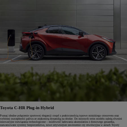
Toyota C-HR Plug-in Hybrid
Poznaj idealne połączenie sportowej elegancji coupé z praktycznością typowo miejskiego crossovera oraz
wybitnej oszczędności paliwa ze znakomitą dynamiką na drodze. Do mocnych stron modelu należą również
innowacyjne rozwiązania technologiczne – możliwość ładowania akumulatora z domowego gniazdka,
zaawansowane systemy bezpieczeństwa, nowe sztywniejsze zawieszenie czy rewolucyjna w autach Toyoty