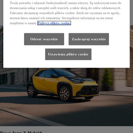
Twoje potrzeby i ulepszać funkcjonalność naszej witryny. Są wykorzystywane do
dostarczania usług i narzędzi osób trzecich, a także służą do celów reklamowych.
Zalecamy akceptację wszystkich plików cookie. Jeżeli nie wyrażasz na to zgody,
możesz łatwo zmienić ich ustawienia. Szczegółowe informacje na ten temat
Prius
znajdziesz w naszej
Polityce plików cookie.
Odrzuć wszystkie
Zaakceptuj wszystkie
Ustawienia plików cookie
Nowe Aygo X Hybrid