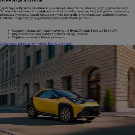
Toyota Aygo X Hybrid to prawdziwie miejska hybryda stworzona do codziennej jazdy w godzinach szczytu.
Ten odważnie zaprojektowany, wyjątkowo zwrotny i oszczędny crossover, który wzbogacono o nowoczesną
technologię hybrydową, idealnie wpisuje się w rytm metropolii. Stylowe nadwozie, komfortowe wnętrze
i doskonałe osiągi hybrydy dają prawdziwą radość podróżowania po mieście.
Oszczędny i dynamiczny napęd hybrydowy 1.5 Hybrid Dynamic Force 116 KM e-CVT
Niepowtarzalna miejska stylistyka z nadwoziem typu crossover
Wyjątkowa zwrotność i łatwość parkowania
Zobacz cennik
(Opens in new window)
Dowiedz się więcej