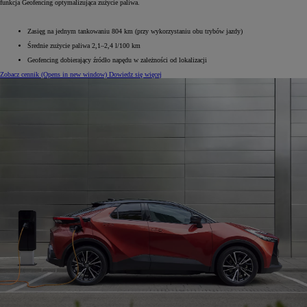
funkcja Geofencing optymalizująca zużycie paliwa.
Zasięg na jednym tankowaniu 804 km (przy wykorzystaniu obu trybów jazdy)
Średnie zużycie paliwa 2,1–2,4 l/100 km
Geofencing dobierający źródło napędu w zależności od lokalizacji
Zobacz cennik
(Opens in new window)
Dowiedz się więcej