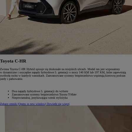
Toyota C-HR
Zwinna Toyota C-HR Hybrid spisuje się doskonale na miejskich ulicach. Model ten jest wyposażony
w dynamiczne i oszczędne napędy hybrydowe 5. generacji o mocy 140 KM lub 197 KM, które zapewniają
swobodę ruchu w każdych warunkach. Zaawansowane systemy bezpieczeństwa wspierają kierowcę podczas
jazdy i parkowania.
Dwa napędy hybrydowe 5. generacji do wyboru
Zaawansowane systemy bezpieczeństwa Toyota T-Mate
Niepowtarzalna, przykuwająca wzrok stylistyka
Zobacz cennik
(Opens in new window)
Dowiedz się więcej