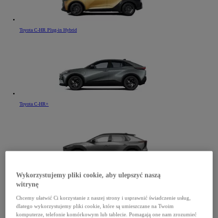
Toyota C-HR Plug-in Hybrid
Toyota C-HR+
Wykorzystujemy pliki cookie, aby ulepszyć naszą
Toyota bZ4X
witrynę
Chcemy ułatwić Ci korzystanie z naszej strony i usprawnić świadczenie usług,
dlatego wykorzystujemy pliki cookie, które są umieszczane na Twoim
komputerze, telefonie komórkowym lub tablecie. Pomagają one nam zrozumieć