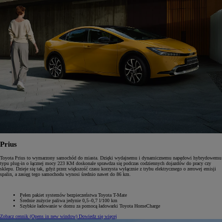
Prius
Toyota Prius to wymarzony samochód do miasta. Dzięki wydajnemu i dynamicznemu napędowi hybrydowemu
typu plug-in o łącznej mocy 223 KM doskonale sprawdza się podczas codziennych dojazdów do pracy czy
sklepu. Dzieje się tak, gdyż przez większość czasu korzysta wyłącznie z trybu elektrycznego o zerowej emisji
spalin, a zasięg tego samochodu wynosi średnio nawet do 86 km.
Pełen pakiet systemów bezpieczeństwa Toyota T-Mate
Średnie zużycie paliwa jedynie 0,5–0,7 l/100 km
Szybkie ładowanie w domu za pomocą ładowarki Toyota HomeCharge
Zobacz cennik
(Opens in new window)
Dowiedz się więcej