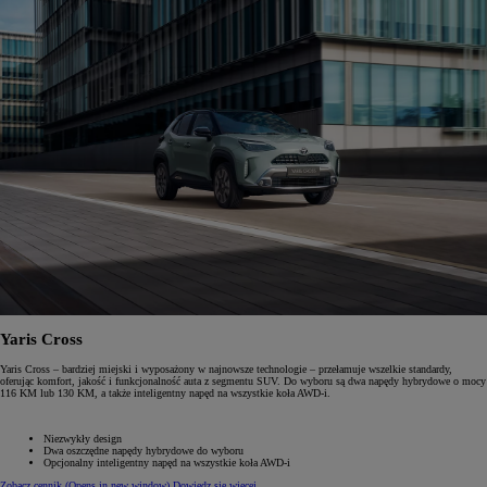
Yaris Cross
Yaris Cross – bardziej miejski i wyposażony w najnowsze technologie – przełamuje wszelkie standardy,
oferując komfort, jakość i funkcjonalność auta z segmentu SUV. Do wyboru są dwa napędy hybrydowe o mocy
116 KM lub 130 KM, a także inteligentny napęd na wszystkie koła AWD-i.
Niezwykły design
Dwa oszczędne napędy hybrydowe do wyboru
Opcjonalny inteligentny napęd na wszystkie koła AWD-i
Zobacz cennik
(Opens in new window)
Dowiedz się więcej