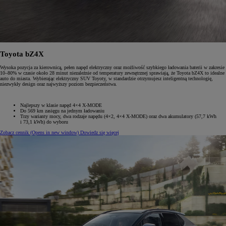
Toyota bZ4X
Wysoka pozycja za kierownicą, pełen napęd elektryczny oraz możliwość szybkiego ładowania baterii w zakresie
10–80% w czasie około 28 minut niezależnie od temperatury zewnętrznej sprawiają, że Toyota bZ4X to idealne
auto do miasta. Wybierając elektryczny SUV Toyoty, w standardzie otrzymujesz inteligentną technologię,
niezwykły design oraz najwyższy poziom bezpieczeństwa.
Najlepszy w klasie napęd 4×4 X-MODE
Do 569 km zasięgu na jednym ładowaniu
Trzy warianty mocy, dwa rodzaje napędu (4×2, 4×4 X-MODE) oraz dwa akumulatory (57,7 kWh
i 73,1 kWh) do wyboru
Zobacz cennik
(Opens in new window)
Dowiedz się więcej