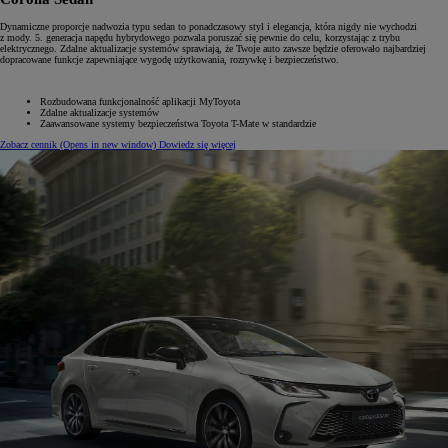
Dynamiczne proporcje nadwozia typu sedan to ponadczasowy styl i elegancja, która nigdy nie wychodzi
z mody. 5. generacja napędu hybrydowego pozwala poruszać się pewnie do celu, korzystając z trybu
elektrycznego. Zdalne aktualizacje systemów sprawiają, że Twoje auto zawsze będzie oferowało najbardziej
dopracowane funkcje zapewniające wygodę użytkowania, rozrywkę i bezpieczeństwo.
Rozbudowana funkcjonalność aplikacji MyToyota
Zdalne aktualizacje systemów
Zaawansowane systemy bezpieczeństwa Toyota T-Mate w standardzie
Zobacz cennik
(Opens in new window)
Dowiedz się więcej