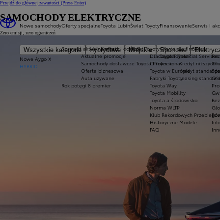
Przejdź do głównej zawartości
(Press Enter)
SAMOCHODY ELEKTRYCZNE
Nowe samochody
Oferty specjalne
Toyota Lubin
Świat Toyoty
Finansowanie
Serwis i ak
Zero emisji, zero ograniczeń
Sprawdź aktualne oferty
Kontakt i dojazd
Świat Toyoty
Oferta dla firm
Serwis
Wszystkie kategorie
Hybrydowe
Miejskie
Sportowe
Elektryc
Aktualne promocje
Dlaczego Toyota?
Toyota Financial Services
Rez
Nowe Aygo X
Samochody dostawcze Toyota Professional
O Toyocie
Kredyt niższych r
Ofe
HYBRID
Oferta biznesowa
Toyota w Europie
Kredyt standard
Spe
Auta używane
Fabryki Toyoty
Leasing standar
Ofe
Rok potęgi 8 premier
Toyota Way
Pro
Toyota Mobility
Gwa
Toyota a środowisko
Bez
Norma WLTP
Glo
Klub Rekordowych Przebiegów
Pom
Historyczne Modele
Inf
FAQ
Inn