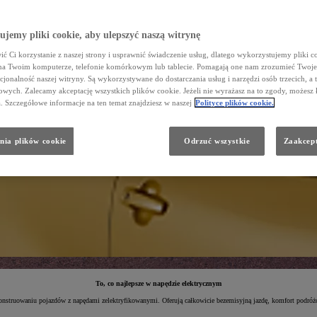
jemy pliki cookie, aby ulepszyć naszą witrynę
ć Ci korzystanie z naszej strony i usprawnić świadczenie usług, dlatego wykorzystujemy pliki co
na Twoim komputerze, telefonie komórkowym lub tablecie. Pomagają one nam zrozumieć Twoje 
cjonalność naszej witryny. Są wykorzystywane do dostarczania usług i narzędzi osób trzecich, a 
wych. Zalecamy akceptację wszystkich plików cookie. Jeżeli nie wyrażasz na to zgody, możesz 
a. Szczegółowe informacje na ten temat znajdziesz w naszej
Polityce plików cookie.
nia plików cookie
Odrzuć wszystkie
Zaakcept
To, co najlepsze w napędzie elektrycznym
onstruowaniu pojazdów z napędami zelektryfikowanymi. Oferują całkowicie bezemisyjną jazdę, komfort podróż