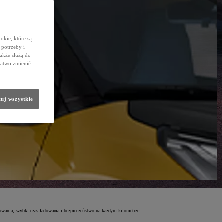
okie, które są
potrzeby i
także służą do
łatwo zmienić
uj wszystkie
owania, szybki czas ładowania i bezpieczeństwo na każdym kilometrze.