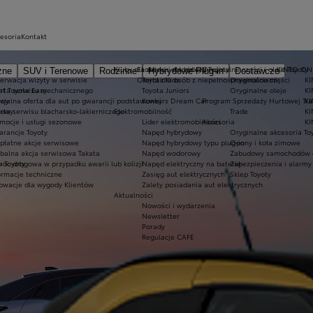
cesoria
Kontakt
Kluby dla dzieci i młodzieży
Ekobonus dla hybryd Toyoty
Oryginalne części i oleje Toyoty
KINTO ON
zne
SUV i Terenowe
Rodzinne
Hybrydowe Plug-in
Dostawcze
erwacja wizyty w serwisie
Oferta dla osób z niepełnosprawnościami
Toyota Kids
Oryginalne części
KI
at Toyota Easy
rta serwisu mechanicznego
Toyota Juniors
Oryginalne oleje
KI
owy
cjalna oferta dla aut po gwarancji podstawowej
Konkurs Dream Car
Program Sprzedaży Hurtowej Tr
K
dowy
rta serwisu blacharsko-lakierniczego
Elektromobilność
Trade
KI
mocje i usługi sezonowe
Lider elektromobilności
Akcesoria
KI
rancje Toyoty
Napęd hybrydowy
Oryginalne akcesoria To
płatne akcje serwisowe
Napęd hybrydowy typu plug-in
Opony i koła zimowe
balna akcja serwisowa Takata
Napęd wodorowy
Zabudowy samochodów 
 Toyoty
oc drogowa w przypadku awarii lub kolizji
Napęd elektryczny na baterię
Zabezpieczenia i alarmy
ormacje techniczne
Zasięg aut elektrycznych
Sklep Toyoty
owacje dla wygody Klientów
Zalety posiadania aut elektrycznych
Aktualności
Nowości i wydarzenia
Newsletter
Porady
Regulacje CAFE