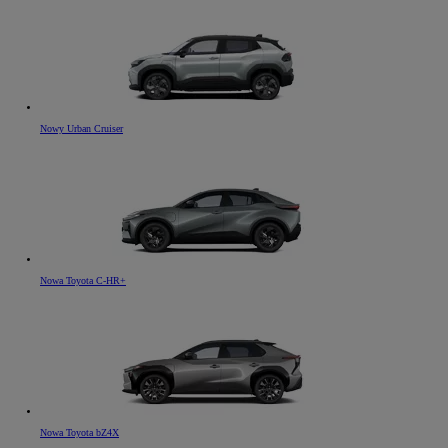
Nowy Urban Cruiser
Nowa Toyota C-HR+
Nowa Toyota bZ4X