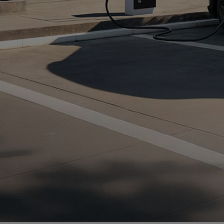
Od
105 300 zł
Corolla Hatchback
HYBRID