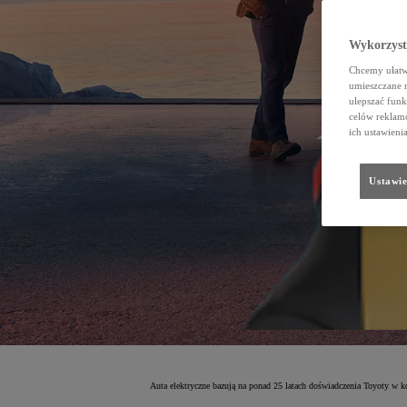
Wykorzystu
Chcemy ułatwi
umieszczane 
ulepszać funk
celów reklamo
ich ustawieni
Ustawie
Auta elektryczne bazują na ponad 25 latach doświadczenia Toyoty w k