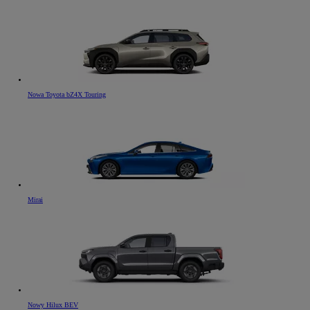
Nowa Toyota bZ4X Touring
Mirai
Od
81 900 zł
Yaris Cross
HYBRID
Nowy Hilux BEV