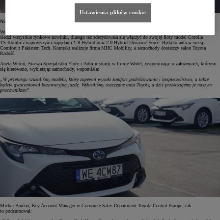
Ustawienia plików cookie
Niezawodna Corolla
Wedel od ponad 170 lat specjalizuje się w produkcji czekolady i wyrobów czekoladowych. Firma z uwagą
śledzi wszystkie rynkowe nowinki, dlatego też zdecydowała się włączyć do swojej floty model Corolla
TS Kombi z najnowszymi napędami 1.8 Hybrid oraz 2.0 Hybrid Dynamic Force. Będą to auta w wersji
Comfort z Pakietem Tech. Kontrakt realizuje firma MHC Mobility, a samochody dostarczy salon Toyota
Radość.
Aneta Witoń, Starsza Specjalistka Floty i Administracji w firmie Wedel, wspominając o założeniach, którymi
się kierowano, wybierając samochody, wspomiała:
„W przetargu szukaliśmy modelu, który zapewni wysoki komfort podróżowania i bezpieczeństwo, a także
będzie gwarantował bezawaryjną jazdę. Wybraliśmy oszczędne auta Toyoty, a dziś przekazujemy je naszym
pracownikom”.
Michał Bardan, Key Account Manager w Coroprate Sales Department Toyota Central Europe, tak
to podsumował: