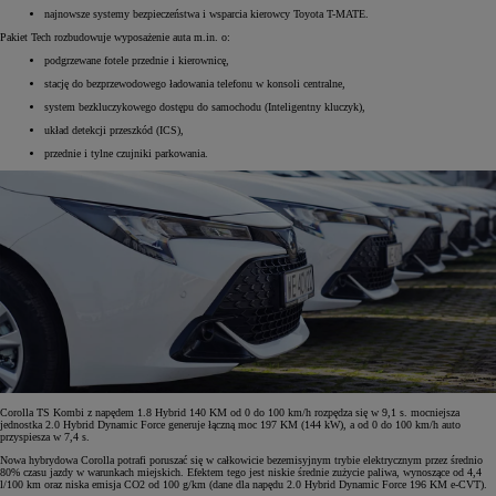
najnowsze systemy bezpieczeństwa i wsparcia kierowcy Toyota T-MATE.
Pakiet Tech rozbudowuje wyposażenie auta m.in. o:
podgrzewane fotele przednie i kierownicę,
stację do bezprzewodowego ładowania telefonu w konsoli centralne,
system bezkluczykowego dostępu do samochodu (Inteligentny kluczyk),
układ detekcji przeszkód (ICS),
przednie i tylne czujniki parkowania.
Corolla TS Kombi z napędem 1.8 Hybrid 140 KM od 0 do 100 km/h rozpędza się w 9,1 s. mocniejsza
jednostka 2.0 Hybrid Dynamic Force generuje łączną moc 197 KM (144 kW), a od 0 do 100 km/h auto
przyspiesza w 7,4 s.
Nowa hybrydowa Corolla potrafi poruszać się w całkowicie bezemisyjnym trybie elektrycznym przez średnio
80% czasu jazdy w warunkach miejskich. Efektem tego jest niskie średnie zużycie paliwa, wynoszące od 4,4
l/100 km oraz niska emisja CO2 od 100 g/km (dane dla napędu 2.0 Hybrid Dynamic Force 196 KM e-CVT).