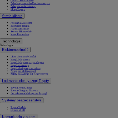
Opony i koła zimowe
Zabudowy samochodów dostawczych
Zabezpieczenia i alarmy
Sklep Toyoty
Strefa klienta
Aplikacja MyToyota
Instrukcje obsługi
Aktualizacja map
System Bluetooth®
Karty Ratownicze
Technologie
Technologie
Elektromobilność
Lider elektromobilności
Napęd hybrydowy
Napęd hybrydowy typu plug-in
Napęd wodorowy
Napęd elektryczny na baterię
Zasięg aut elektrycznych
Zalety posiadania aut elektrycznych
Ładowanie elektrycznej Toyoty
Toyota HomeCharge
Toyota Charging Network
Jak naładować elektryczną Toyotę?
Systemy bezpieczeństwa
Toyota T-Mate
System eCall
Komunikacja z autem