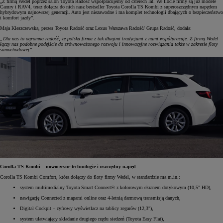
„Z firmą Wedel poprzez salon Toyota Radość współpracujemy od czterech lat. We flocie firmy są już modele
Camry i RAV4, teraz dołącza do nich nasz bestseller Toyota Corolla TS Kombi z superoszczędnym napędem
hybrydowym najnowszej generacji. Auto jest niezawodne i ma komplet technologii dbających o bezpieczeństwo
i komfort jazdy”.
Maja Kleszczewska, prezes Toyota Radość oraz Lexus Warszawa Radość/ Grupa Radość, dodała:
„Dla nas to ogromna radość, że polska firma z tak długimi tradycjami z nami współpracuje. Z firmą Wedel
łączy nas podobne podejście do zrównoważonego rozwoju i innowacyjne rozwiązania także w zakresie floty
samochodowej”.
Corolla TS Kombi – nowoczesne technologie i oszczędny napęd
Corolla TS Kombi Comfort, która dołączy do floty firmy Wedel, w standardzie ma m.in.:
system multimedialny Toyota Smart Connect® z kolorowym ekranem dotykowym (10,5" HD),
nawigację Connected z mapami online oraz 4-letnią darmową transmisją danych,
Digital Cockpit – cyfrowy wyświetlacz na tablicy zegarów (12,3"),
system ułatwiający składanie drugiego rzędu siedzeń (Toyota Easy Flat),