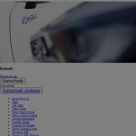
Kontakt
Napisz do nas
Samochody
Samochody
Samochody osobowe
Nowe Aygo X
Yaris
GR Yaris
Yaris Cross
Nowy Yaris Cross
Nowy Urban Cruiser
Corolla Hatchback
Corolla Sedan
Corolla TS Kombi
Nowa Corolla Cross
Toyota C-HR
Toyota C-HR Plug-in