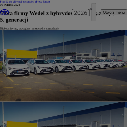
Przejdź do głównej zawartości
(Press Enter)
16 kwietnia 2024
Flota firmy Wedel z hybrydową Corollą z napędem
Otwórz menu
5. generacji
Niskoemisyjne, oszczędne i niezawodne samochody