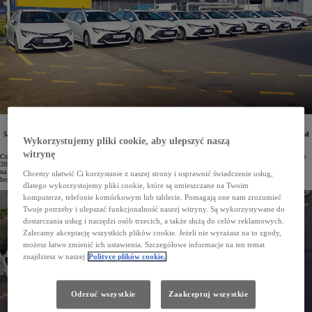
Flota firmy Wedel została poszerzona o niskoemisyjne, oszczędne i niezawodne Toyoty z hybrydą
5. generacji. Pracownicy będą poruszać się Corollami TS Kombi z napędami 1.8 Hybrid i 2.0 Hybrid
Wykorzystujemy pliki cookie, aby ulepszyć naszą
Dynamic Force. Pierwsze samochody już zostały wydane przez salon Toyota Radość.
witrynę
Corolla to najpopularniejsze auto osobowe w Polsce, a także najczęstszy wybór firm. Te ostatnie w I kwartale
2024 roku zarejestrowały już 6500 egz. tego modelu. Przedsiębiorcy wybierają Corollę ze względu
na niezawodne i oszczędne napędy hybrydowe 5. generacji, a także szeroką gamę wersji nadwoziowych oraz
Chcemy ułatwić Ci korzystanie z naszej strony i usprawnić świadczenie usług,
bogate wyposażenie.
dlatego wykorzystujemy pliki cookie, które są umieszczane na Twoim
komputerze, telefonie komórkowym lub tablecie. Pomagają one nam zrozumieć
Twoje potrzeby i ulepszać funkcjonalność naszej witryny. Są wykorzystywane do
dostarczania usług i narzędzi osób trzecich, a także służą do celów reklamowych.
Zalecamy akceptację wszystkich plików cookie. Jeżeli nie wyrażasz na to zgody,
możesz łatwo zmienić ich ustawienia. Szczegółowe informacje na ten temat
znajdziesz w naszej
Polityce plików cookie.
Odrzuć wszystkie
Zaakceptuj wszystkie