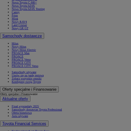
Nowa Toyota C-HR+
Nowa Toyota bZ4X
Nowa Toyota bZ4X Touring
Camry
Prius
Mirai
Nowy RAV4
Land Cruiser
Nowy GR GT
Samochody dostawcze
Hilux
Nowy Hilux
Nowy Hilux Electric
PROACE Max
PROACE
PROACE Verso
PROACE CITY
PROACE CITY Verso
Samochody używane
Umów się na jazdę testową
Zobacz wszystkie cenniki
Konfiguruj swoją Toyotę
Oferty specjalne i Finansowanie
Oferty specjalne i Finansowanie
Aktualne oferty
Finał wyprzedaży 2025
Samochody dostawcze Toyota Professional
Oferta biznesowa
Auta używane
Toyota Financial Services