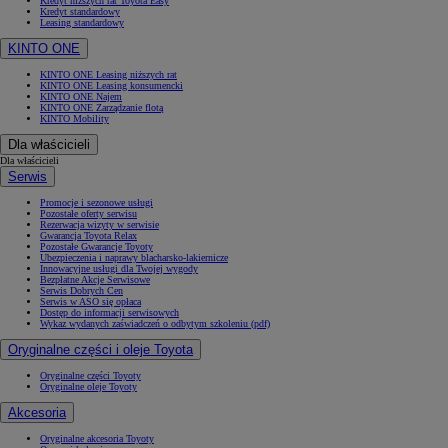
Kredyt niższych rat Toyota Easy
Kredyt standardowy
Leasing standardowy
KINTO ONE
KINTO ONE Leasing niższych rat
KINTO ONE Leasing konsumencki
KINTO ONE Najem
KINTO ONE Zarządzanie flotą
KINTO Mobility
Dla właścicieli
Dla właścicieli
Serwis
Promocje i sezonowe usługi
Pozostałe oferty serwisu
Rezerwacja wizyty w serwisie
Gwarancja Toyota Relax
Pozostałe Gwarancje Toyoty
Ubezpieczenia i naprawy blacharsko-lakiernicze
Innowacyjne usługi dla Twojej wygody
Bezpłatne Akcje Serwisowe
Serwis Dobrych Cen
Serwis w ASO się opłaca
Dostęp do informacji serwisowych
Wykaz wydanych zaświadczeń o odbytym szkoleniu (pdf)
Oryginalne części i oleje Toyota
Oryginalne części Toyoty
Oryginalne oleje Toyoty
Akcesoria
Oryginalne akcesoria Toyoty