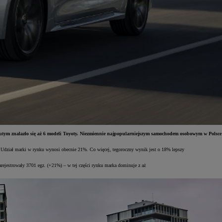
utym znalazło się aż 6 modeli Toyoty. Niezmiennie najpopularniejszym samochodem osobowym w Polsce
. Udział marki w rynku wynosi obecnie 21%. Co więcej, tegoroczny wynik jest o 18% lepszy
rejestrowały 3701 egz. (+21%) – w tej części rynku marka dominuje z aż