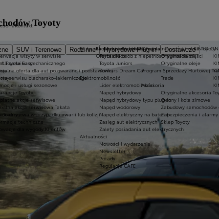
ochodów Toyoty
cesoria
Kontakt
Kluby dla dzieci i młodzieży
Ekobonus dla hybryd Toyoty
Oryginalne części i oleje Toyoty
KINTO ON
zne
SUV i Terenowe
Rodzinne
Hybrydowe Plug-in
Dostawcze
erwacja wizyty w serwisie
Oferta dla osób z niepełnosprawnościami
Toyota Kids
Oryginalne części
KI
at Toyota Easy
rta serwisu mechanicznego
Toyota Juniors
Oryginalne oleje
KI
owy
cjalna oferta dla aut po gwarancji podstawowej
Konkurs Dream Car
Program Sprzedaży Hurtowej Tr
K
dowy
rta serwisu blacharsko-lakierniczego
Elektromobilność
Trade
KI
mocje i usługi sezonowe
Lider elektromobilności
Akcesoria
KI
rancje Toyoty
Napęd hybrydowy
Oryginalne akcesoria To
płatne akcje serwisowe
Napęd hybrydowy typu plug-in
Opony i koła zimowe
balna akcja serwisowa Takata
Napęd wodorowy
Zabudowy samochodów 
 Toyoty
oc drogowa w przypadku awarii lub kolizji
Napęd elektryczny na baterię
Zabezpieczenia i alarmy
ormacje techniczne
Zasięg aut elektrycznych
Sklep Toyoty
owacje dla wygody Klientów
Zalety posiadania aut elektrycznych
Aktualności
Nowości i wydarzenia
Newsletter
Porady
Regulacje CAFE