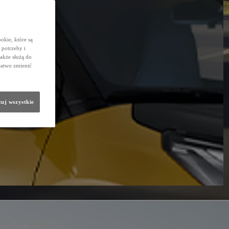
okie, które są
potrzeby i
także służą do
łatwo zmienić
uj wszystkie