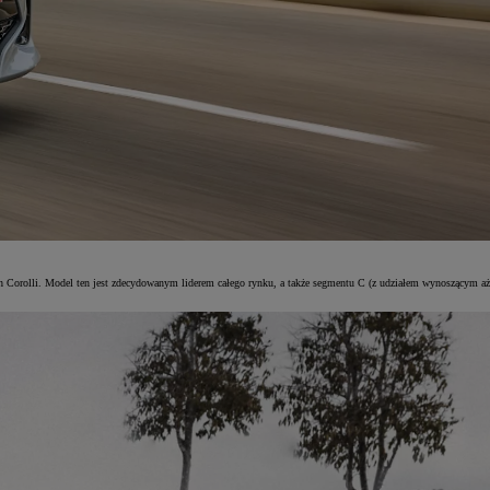
ch Corolli. Model ten jest zdecydowanym liderem całego rynku, a także segmentu C (z udziałem wynoszącym aż