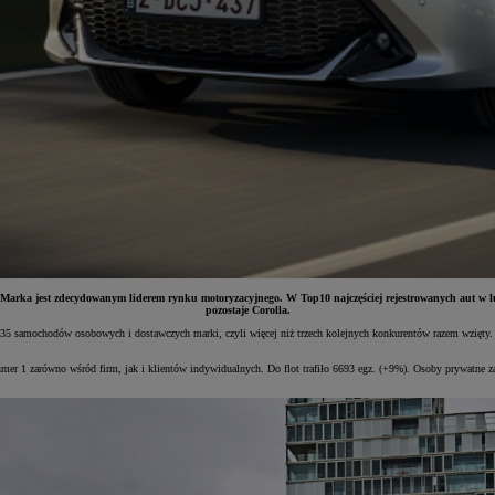
Marka jest zdecydowanym liderem rynku motoryzacyjnego. W Top10 najczęściej rejestrowanych aut w l
pozostaje Corolla.
 735 samochodów osobowych i dostawczych marki, czyli więcej niż trzech kolejnych konkurentów razem wzięty
r 1 zarówno wśród firm, jak i klientów indywidualnych. Do flot trafiło 6693 egz. (+9%). Osoby prywatne za