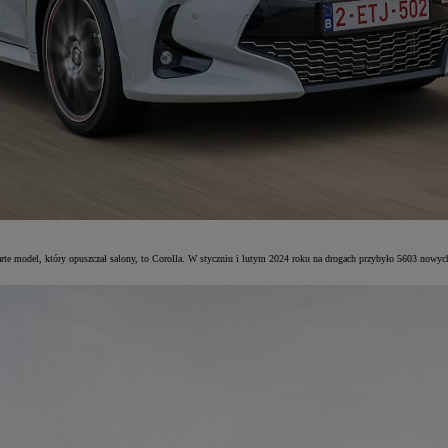
arte model, który opuszczał salony, to Corolla. W styczniu i lutym 2024 roku na drogach przybyło 5603 nowy