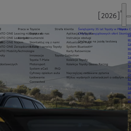
E
Praca w Toyocie
Strefa klienta
Świętujemy 35 lat Toyoty w Polsce
Toyota C
NTO ONE Leasing niższych rat
Dołącz do nas
Aplikacja MyToyota
Odkryj 35 wyjątkowych ofert
Skontakt
Ak
NTO ONE Leasing konsumencki
Kontakt
Instrukcje obsługi
pr
Umów się na jazdę testową
ade
INTO ONE Najem
Skontaktuj się z nami
Aktualizacja map
Ce
NTO ONE Zarządzanie flotą
Salony i serwisy Toyoty
System Bluetooth®
ws
NTO Mobility
Technologie
Karty Ratownicze
mo
yoty
Innowacje
Toyota Collection
S
Toyota T-Mate
Kolekcje Toyoty
do
dostawczych
Motorsport
Kolekcje Toyoty Gazoo Racing
To
System eCall
FAQ
Pr
Cyfrowy opiekun auta
Najczęściej zadawane pytania
Of
Ładowanie
Wykaz wydanych zaświadczeń o odbytym szkol
KI
Connected
fi
S
u
in
w
U
si
ja
te