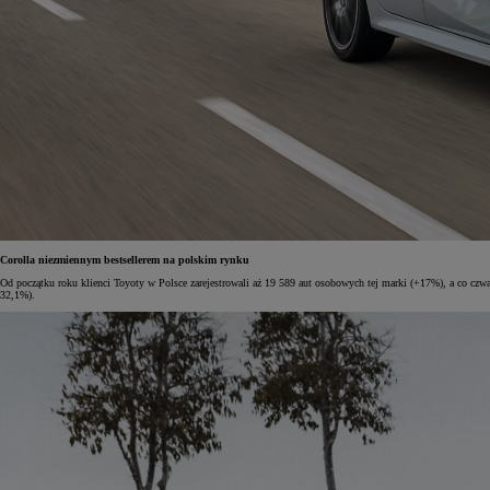
Corolla niezmiennym bestsellerem na polskim rynku
Od początku roku klienci Toyoty w Polsce zarejestrowali aż 19 589 aut osobowych tej marki (+17%), a co czw
32,1%).