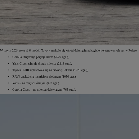
Od
105 300 zł
Corolla Hatchback
HYBRID
W lutym 2024 roku aż 6 modeli Toyoty znalazło się wśród dziesięciu najczęściej rejestrowanych aut w Polsce:
Corolla utrzymuje pozycję lidera (2529 egz.),
Yaris Cross zajmuje drugie miejsce (2113 egz.),
Toyota C-HR uplasowała się na czwartej lokacie (1223 egz.),
RAV4 znalazł się na miejscu siódmym (1050 egz.),
Yaris – na miejscu ósmym (973 egz.)
Corolla Cross – na miejscu dziewiątym (765 egz.).