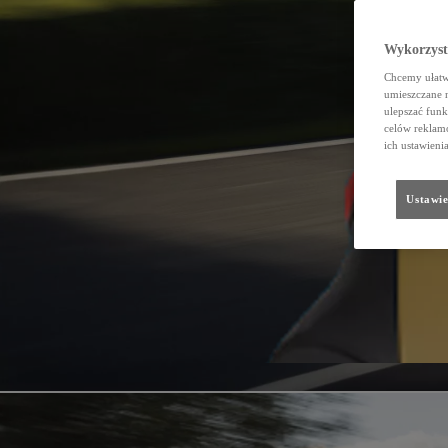
Wykorzystu
Chcemy ułatwi
umieszczane 
ulepszać funk
celów reklamo
ich ustawieni
Ustawie