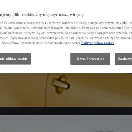
jemy pliki cookie, aby ulepszyć naszą witrynę
ć Ci korzystanie z naszej strony i usprawnić świadczenie usług, dlatego wykorzystujemy pliki co
na Twoim komputerze, telefonie komórkowym lub tablecie. Pomagają one nam zrozumieć Twoje 
cjonalność naszej witryny. Są wykorzystywane do dostarczania usług i narzędzi osób trzecich, a 
wych. Zalecamy akceptację wszystkich plików cookie. Jeżeli nie wyrażasz na to zgody, możesz 
a. Szczegółowe informacje na ten temat znajdziesz w naszej
Polityce plików cookie.
nia plików cookie
Odrzuć wszystkie
Zaakcept