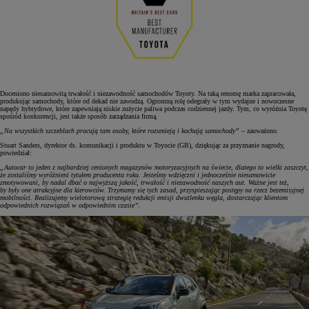
Doceniono niesamowitą trwałość i niezawodność samochodów Toyoty. Na taką renomę marka zapracowała,
produkując samochody, które od dekad nie zawodzą. Ogromną rolę odegrały w tym wydajne i nowoczesne
napędy hybrydowe, które zapewniają niskie zużycie paliwa podczas codziennej jazdy. Tym, co wyróżnia Toyotę
spośród konkurencji, jest także sposób zarządzania firmą.
„Na wszystkich szczeblach pracują tam osoby, które rozumieją i kochają samochody”
– zauważono.
Stuart Sanders, dyrektor ds. komunikacji i produktu w Toyocie (GB), dziękując za przyznanie nagrody,
powiedział:
„Autocar to jeden z najbardziej cenionych magazynów motoryzacyjnych na świecie, dlatego to wielki zaszczyt,
że zostaliśmy wyróżnieni tytułem producenta roku. Jesteśmy wdzięczni i jednocześnie niesamowicie
zmotywowani, by nadal dbać o najwyższą jakość, trwałość i niezawodność naszych aut. Ważne jest też,
by były one atrakcyjne dla kierowców. Trzymamy się tych zasad, przyspieszając postępy na rzecz bezemisyjnej
mobilności. Realizujemy wielotorową strategię redukcji emisji dwutlenku węgla, dostarczając klientom
odpowiednich rozwiązań w odpowiednim czasie”.