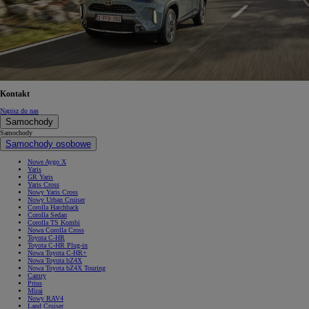
Kontakt
Napisz do nas
Samochody
Samochody
Samochody osobowe
Nowe Aygo X
Yaris
GR Yaris
Yaris Cross
Nowy Yaris Cross
Nowy Urban Cruiser
Corolla Hatchback
Corolla Sedan
Corolla TS Kombi
Nowa Corolla Cross
Toyota C-HR
Toyota C-HR Plug-in
Nowa Toyota C-HR+
Nowa Toyota bZ4X
Nowa Toyota bZ4X Touring
Camry
Prius
Mirai
Nowy RAV4
Land Cruiser