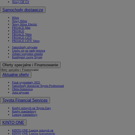
Nowy GR GT
Samochody dostawcze
Hilux
Nowy Hilux
Nowy Hilux Electric
PROACE Max
PROACE
PROACE Verso
PROACE CITY
PROACE CITY Verso
Samochody używane
Umów się na jazdę testową
Zobacz wszystkie cenniki
Konfiguruj swoją Toyotę
Oferty specjalne i Finansowanie
Oferty specjalne i Finansowanie
Aktualne oferty
Finał wyprzedaży 2025
Samochody dostawcze Toyota Professional
Oferta biznesowa
Auta używane
Toyota Financial Services
Kredyt niższych rat Toyota Easy
Kredyt standardowy
Leasing standardowy
KINTO ONE
KINTO ONE Leasing niższych rat
KINTO ONE Leasing konsumencki