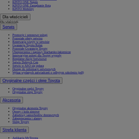
KINTO ONE Najem
KINTO ONE Zarządzanie flotą
KINTO Mobility
Dla właścicieli
Dla właścicieli
Serwis
Promocje i sezonowe usługi
Pozostałe oferty serwisu
Rezerwacja wizyty w serwisie
Gwarancja Toyota Relax
Pozostałe Gwarancje Toyoty
Ubezpieczenia i naprawy blacharsko-lakiernicze
Innowacyjne usługi dla Twojej wygody
Bezpłatne Akcje Serwisowe
Serwis Dobrych Cen
Serwis w ASO się opłaca
Dostęp do informacji serwisowych
Wykaz wydanych zaświadczeń o odbytym szkoleniu (pdf)
Oryginalne części i oleje Toyota
Oryginalne części Toyoty
Oryginalne oleje Toyoty
Akcesoria
Oryginalne akcesoria Toyoty
Opony i koła zimowe
Zabudowy samochodów dostawczych
Zabezpieczenia i alarmy
Sklep Toyoty
Strefa klienta
Aplikacja MyToyota