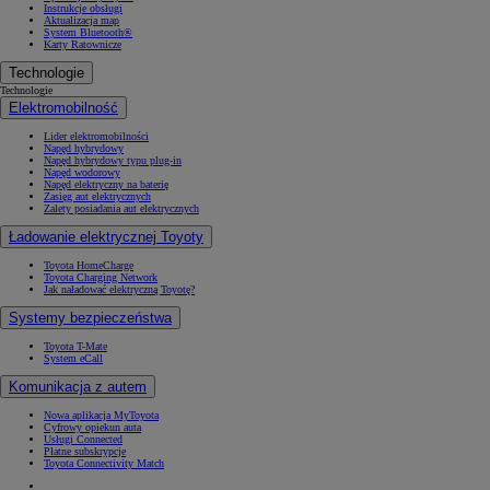
Instrukcje obsługi
Aktualizacja map
System Bluetooth®
Karty Ratownicze
Technologie
Technologie
Elektromobilność
Lider elektromobilności
Napęd hybrydowy
Napęd hybrydowy typu plug-in
Napęd wodorowy
Napęd elektryczny na baterię
Zasięg aut elektrycznych
Zalety posiadania aut elektrycznych
Ładowanie elektrycznej Toyoty
Toyota HomeCharge
Toyota Charging Network
Jak naładować elektryczną Toyotę?
Systemy bezpieczeństwa
Toyota T-Mate
System eCall
Komunikacja z autem
Nowa aplikacja MyToyota
Cyfrowy opiekun auta
Usługi Connected
Płatne subskrypcje
Toyota Connectivity Match