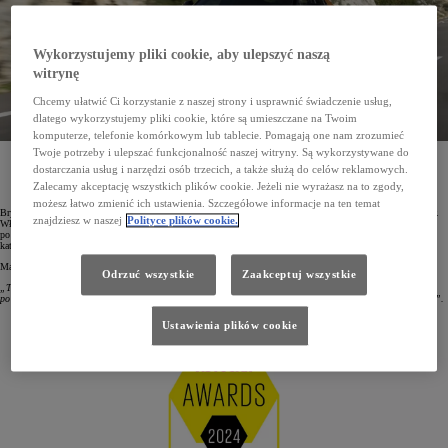
Wykorzystujemy pliki cookie, aby ulepszyć naszą
witrynę
Chcemy ułatwić Ci korzystanie z naszej strony i usprawnić świadczenie usług,
dlatego wykorzystujemy pliki cookie, które są umieszczane na Twoim
komputerze, telefonie komórkowym lub tablecie. Pomagają one nam zrozumieć
Twoje potrzeby i ulepszać funkcjonalność naszej witryny. Są wykorzystywane do
Toyota zdobyła tytuł producenta roku w plebiscycie Autocar Awards. Została tym samym pierwszą
dostarczania usług i narzędzi osób trzecich, a także służą do celów reklamowych.
marką, która wyróżnienie brytyjskiego magazynu otrzymała dwukrotnie. Tegoroczną nagrodę
przyznano za trwałość, niezawodność, wydajność napędów hybrydowych oraz wysoką jakość aut
Zalecamy akceptację wszystkich plików cookie. Jeżeli nie wyrażasz na to zgody,
ze wszystkich segmentów. Doceniono także sposób zarządzania firmą.
możesz łatwo zmienić ich ustawienia. Szczegółowe informacje na ten temat
Brytyjski magazyn „Autocar”, przyznając swoje wyróżnienia, poprzedza je dogłębną analizą wielu czynników.
znajdziesz w naszej
Polityce plików cookie.
Właśnie dlatego wyniki plebiscytu Autocar Awards cieszą się ogromnym uznaniem na całym świecie. Toyota
po raz drugi w historii tego plebiscytu została producentem roku i jako jedyna została wyróżniona w tej
kategorii więcej niż raz. Poprzednio ten tytuł przyznano marce w 2020 roku.
Mark Tisshaw, redaktor naczelny magazynu „Autocar”, uzasadniając przyznanie nagrody Toyocie, podkreślił:
Odrzuć wszystkie
Zaakceptuj wszystkie
„Toyota liczy się w każdej klasie aut. Od małych miejskich modeli, które są w przystępnych cenach,
po prawdziwe terenówki z klasycznym napędem 4x4. To dlatego przyznaliśmy Toyocie tytuł producenta roku”.
Ustawienia plików cookie