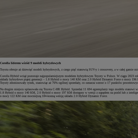
Corolla liderem wśród 9 modeli hybrydowych
Toyota oferuje aż dziewięć modeli hybrydowych, z czego pięć stanowią SUV-y i crossovery, a w całej gamie
Corolla Hybrid wciąż pozostaje najpopularniejszym modelem hybrydowym Toyoty w Polsce. W ciągu 2023 roku
układy hybrydowe piątej generacji – 1.8 Hybrid o mocy 140 KM oraz 2.0 Hybrid Dynamic Force o mocy 196
Toyoty zdominowały rynek, stanowiąc aż 76% ogólnej sprzedaży, co oznacza wzrost o 17 punktów procentowy
Na drugim miejscu uplasowała się Toyota C-HR Hybrid. Sprzedaż 11 694 egzemplarzy tego modelu stanowi wzr
1.8 Hybrid o mocy 140 KM, 2.0 Hybrid o mocy 197 KM dostępny w wersji z napędem na przód lub z inteligen
o mocy 122 KM oraz mocniejszą 184-konną wersję układu 2.0 Hybrid Dynamic Force.