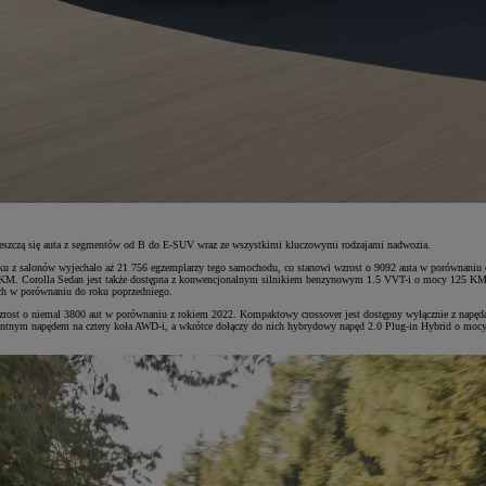
 mieszczą się auta z segmentów od B do E-SUV wraz ze wszystkimi kluczowymi rodzajami nadwozia.
 z salonów wyjechało aż 21 756 egzemplarzy tego samochodu, co stanowi wzrost o 9092 auta w porównaniu do
 KM. Corolla Sedan jest także dostępna z konwencjonalnym silnikiem benzynowym 1.5 VVT-i o mocy 125 KM
ch w porównaniu do roku poprzedniego.
ost o niemal 3800 aut w porównaniu z rokiem 2022. Kompaktowy crossover jest dostępny wyłącznie z napędami
tnym napędem na cztery koła AWD-i, a wkrótce dołączy do nich hybrydowy napęd 2.0 Plug-in Hybrid o mocy 