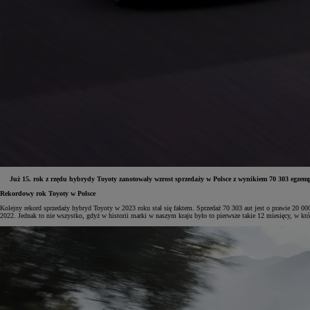
Już 15. rok z rzędu hybrydy Toyoty zanotowały wzrost sprzedaży w Polsce z wynikiem 70 303 egzempl
Rekordowy rok Toyoty w Polsce
Kolejny rekord sprzedaży hybryd Toyoty w 2023 roku stał się faktem. Sprzedaż 70 303 aut jest o prawie 20
Od
81 900 zł
2022. Jednak to nie wszystko, gdyż w historii marki w naszym kraju było to pierwsze takie 12 miesięcy, w 
Yaris Cross
HYBRID