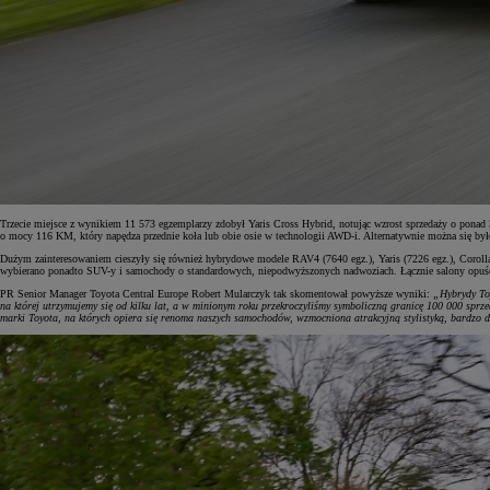
Od
105 300 zł
Corolla Hatchback
HYBRID
Trzecie miejsce z wynikiem 11 573 egzemplarzy zdobył Yaris Cross Hybrid, notując wzrost sprzedaży o pon
o mocy 116 KM, który napędza przednie koła lub obie osie w technologii AWD-i. Alternatywnie można się b
Dużym zainteresowaniem cieszyły się również hybrydowe modele RAV4 (7640 egz.), Yaris (7226 egz.), Corolla 
wybierano ponadto SUV-y i samochody o standardowych, niepodwyższonych nadwoziach. Łącznie salony opuś
PR Senior Manager Toyota Central Europe Robert Mularczyk tak skomentował powyższe wyniki:
„Hybrydy Toy
na której utrzymujemy się od kilku lat, a w minionym roku przekroczyliśmy symboliczną granicę 100 000 spr
marki Toyota, na których opiera się renoma naszych samochodów, wzmocniona atrakcyjną stylistyką, bardzo