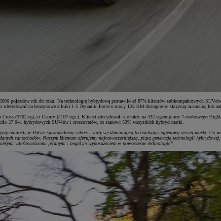
ad 3000 pojazdów rok do roku. Na technologię hybrydową postawiło aż 87% klientów subkompaktowych SUV-ów
yło zdecydować na benzynowe silniki 1.5 Dynamic Force o mocy 125 KM dostępne ze skrzynią manualną lub au
Cross (5702 egz.) i Camry (4107 egz.). Klienci zdecydowali się także na 432 egzemplarze 7-osobowego Highla
ciło 37 041 hybrydowych SUV-ów i crossoverów, co stanowi 53% wszystkich hybryd marki.
oty odniosły w Polsce spektakularny sukces i stały się dominującą technologią napędową naszej marki. Co w
zedanych samochodów. Naszym klientom oferujemy najnowocześniejszą, piątą generację technologii hybrydowej,
 dobrymi właściwościami jezdnymi i bogatym wyposażeniem w nowoczesne technologie”
.