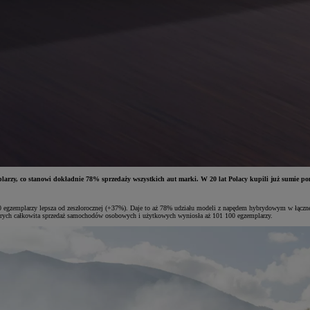
arzy, co stanowi dokładnie 78% sprzedaży wszystkich aut marki. W 20 lat Polacy kupili już sumie ponad
 000 egzemplarzy lepsza od zeszłorocznej (+37%). Daje to aż 78% udziału modeli z napędem hybrydowym w łąc
których całkowita sprzedaż samochodów osobowych i użytkowych wyniosła aż 101 100 egzemplarzy.