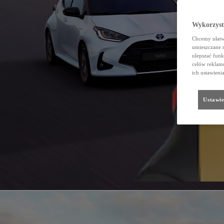
Wykorzystu
Chcemy ułatwi
umieszczane 
ulepszać funk
celów reklamo
ich ustawieni
Ustawie