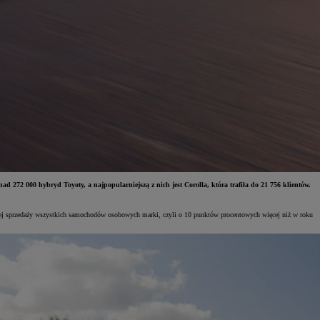
 272 000 hybryd Toyoty, a najpopularniejszą z nich jest Corolla, która trafiła do 21 756 klientów.
znej sprzedaży wszystkich samochodów osobowych marki, czyli o 10 punktów procentowych więcej niż w roku