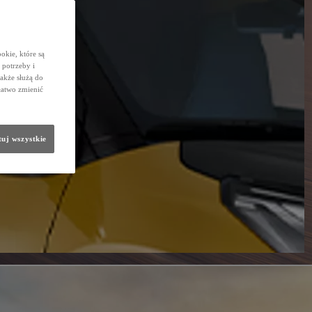
okie, które są
potrzeby i
także służą do
łatwo zmienić
uj wszystkie