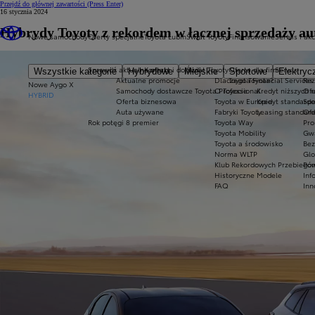
Przejdź do głównej zawartości
(Press Enter)
16 stycznia 2024
Hybrydy Toyoty z rekordem w łącznej sprzedaży au
Nowe samochody
Oferty specjalne
Toyota Lubin
Świat Toyoty
Finansowanie
Serwis i ak
Sprawdź aktualne oferty
Kontakt i dojazd
Świat Toyoty
Oferta dla firm
Serwis
Wszystkie kategorie
Hybrydowe
Miejskie
Sportowe
Elektryc
Aktualne promocje
Dlaczego Toyota?
Toyota Financial Services
Rez
Nowe Aygo X
Samochody dostawcze Toyota Professional
O Toyocie
Kredyt niższych r
Ofe
HYBRID
Oferta biznesowa
Toyota w Europie
Kredyt standard
Spe
Auta używane
Fabryki Toyoty
Leasing standar
Ofe
Rok potęgi 8 premier
Toyota Way
Pro
Toyota Mobility
Gwa
Toyota a środowisko
Bez
Norma WLTP
Glo
Klub Rekordowych Przebiegów
Pom
Historyczne Modele
Inf
FAQ
Inn