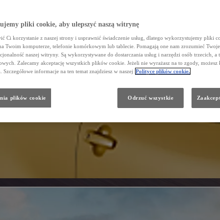
jemy pliki cookie, aby ulepszyć naszą witrynę
ć Ci korzystanie z naszej strony i usprawnić świadczenie usług, dlatego wykorzystujemy pliki co
na Twoim komputerze, telefonie komórkowym lub tablecie. Pomagają one nam zrozumieć Twoje 
cjonalność naszej witryny. Są wykorzystywane do dostarczania usług i narzędzi osób trzecich, a 
wych. Zalecamy akceptację wszystkich plików cookie. Jeżeli nie wyrażasz na to zgody, możesz 
a. Szczegółowe informacje na ten temat znajdziesz w naszej
Polityce plików cookie.
nia plików cookie
Odrzuć wszystkie
Zaakcept