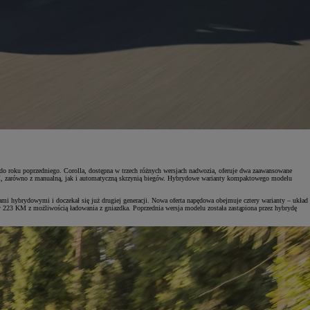
 roku poprzedniego. Corolla, dostępna w trzech różnych wersjach nadwozia, oferuje dwa zaawansowane
, zarówno z manualną, jak i automatyczną skrzynią biegów. Hybrydowe warianty kompaktowego modelu
 hybrydowymi i doczekał się już drugiej generacji. Nowa oferta napędowa obejmuje cztery warianty – układ
223 KM z możliwością ładowania z gniazdka. Poprzednia wersja modelu została zastąpiona przez hybrydę