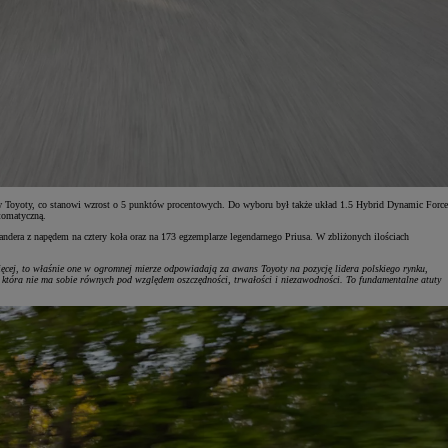
 Toyoty, co stanowi wzrost o 5 punktów procentowych. Do wyboru był także układ 1.5 Hybrid Dynamic Force
tomatyczną.
ndera z napędem na cztery koła oraz na 173 egzemplarze legendarnego Priusa. W zbliżonych ilościach
ięcej, to właśnie one w ogromnej mierze odpowiadają za awans Toyoty na pozycję lidera polskiego rynku,
 która nie ma sobie równych pod względem oszczędności, trwałości i niezawodności. To fundamentalne atuty