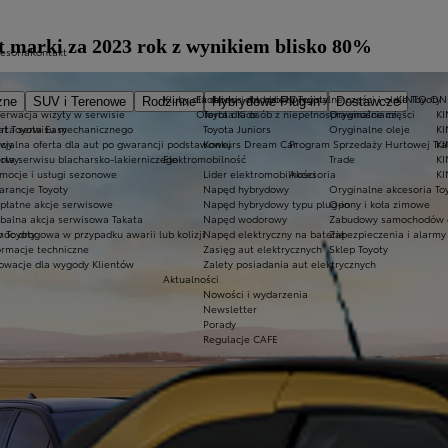
t marki za 2023 rok z wynikiem blisko 80%
cesoria
Kontakt
Kluby dla dzieci i młodzieży
Ekobonus dla hybryd Toyoty
Oryginalne części i oleje Toyoty
KINTO ON
zne
SUV i Terenowe
Rodzinne
Hybrydowe Plug-in
Dostawcze
erwacja wizyty w serwisie
Oferta dla osób z niepełnosprawnościami
Toyota Kids
Oryginalne części
KI
at Toyota Easy
rta serwisu mechanicznego
Toyota Juniors
Oryginalne oleje
KI
owy
cjalna oferta dla aut po gwarancji podstawowej
Konkurs Dream Car
Program Sprzedaży Hurtowej Tr
K
dowy
rta serwisu blacharsko-lakierniczego
Elektromobilność
Trade
KI
mocje i usługi sezonowe
Lider elektromobilności
Akcesoria
KI
rancje Toyoty
Napęd hybrydowy
Oryginalne akcesoria To
płatne akcje serwisowe
Napęd hybrydowy typu plug-in
Opony i koła zimowe
balna akcja serwisowa Takata
Napęd wodorowy
Zabudowy samochodów 
 Toyoty
oc drogowa w przypadku awarii lub kolizji
Napęd elektryczny na baterię
Zabezpieczenia i alarmy
ormacje techniczne
Zasięg aut elektrycznych
Sklep Toyoty
owacje dla wygody Klientów
Zalety posiadania aut elektrycznych
Aktualności
Nowości i wydarzenia
Newsletter
Porady
Regulacje CAFE