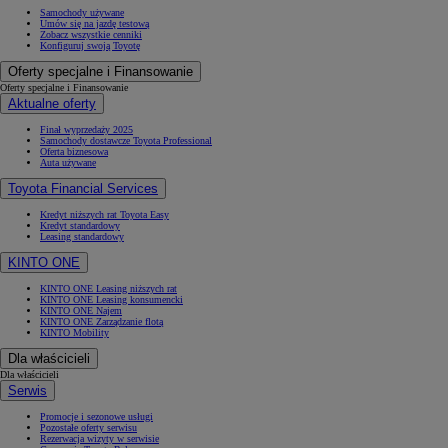
Samochody używane
Umów się na jazdę testową
Zobacz wszystkie cenniki
Konfiguruj swoją Toyotę
Oferty specjalne i Finansowanie
Oferty specjalne i Finansowanie
Aktualne oferty
Finał wyprzedaży 2025
Samochody dostawcze Toyota Professional
Oferta biznesowa
Auta używane
Toyota Financial Services
Kredyt niższych rat Toyota Easy
Kredyt standardowy
Leasing standardowy
KINTO ONE
KINTO ONE Leasing niższych rat
KINTO ONE Leasing konsumencki
KINTO ONE Najem
KINTO ONE Zarządzanie flotą
KINTO Mobility
Dla właścicieli
Dla właścicieli
Serwis
Promocje i sezonowe usługi
Pozostałe oferty serwisu
Rezerwacja wizyty w serwisie