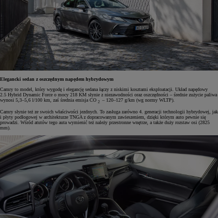
Elegancki sedan z oszczędnym napędem hybrydowym
Camry to model, który wygodę i elegancję sedana łączy z niskimi kosztami eksploatacji. Układ napędowy
2.5 Hybrid Dynamic Force o mocy 218 KM słynie z niezawodności oraz oszczędności – średnie zużycie paliwa
wynosi 5,3–5,6 l/100 km, zaś średnia emisja CO
– 120–127 g/km (wg normy WLTP).
2
Camry słynie też ze swoich właściwości jezdnych. To zasługa zarówno 4. generacji technologii hybrydowej, jak
i płyty podłogowej w architekturze TNGA z dopracowanym zawieszeniem, dzięki którym auto pewnie się
prowadzi. Wśród atutów tego auta wymienić też należy przestronne wnętrze, a także duży rozstaw osi (2825
mm).