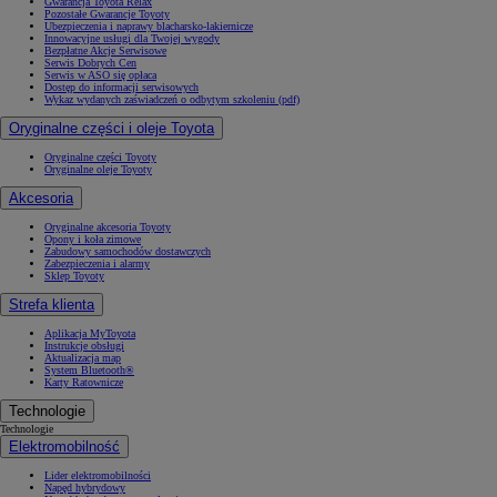
Gwarancja Toyota Relax
Pozostałe Gwarancje Toyoty
Ubezpieczenia i naprawy blacharsko-lakiernicze
Innowacyjne usługi dla Twojej wygody
Bezpłatne Akcje Serwisowe
Serwis Dobrych Cen
Serwis w ASO się opłaca
Dostęp do informacji serwisowych
Wykaz wydanych zaświadczeń o odbytym szkoleniu (pdf)
Oryginalne części i oleje Toyota
Oryginalne części Toyoty
Oryginalne oleje Toyoty
Akcesoria
Oryginalne akcesoria Toyoty
Opony i koła zimowe
Zabudowy samochodów dostawczych
Zabezpieczenia i alarmy
Sklep Toyoty
Strefa klienta
Aplikacja MyToyota
Instrukcje obsługi
Aktualizacja map
System Bluetooth®
Karty Ratownicze
Technologie
Technologie
Elektromobilność
Lider elektromobilności
Napęd hybrydowy