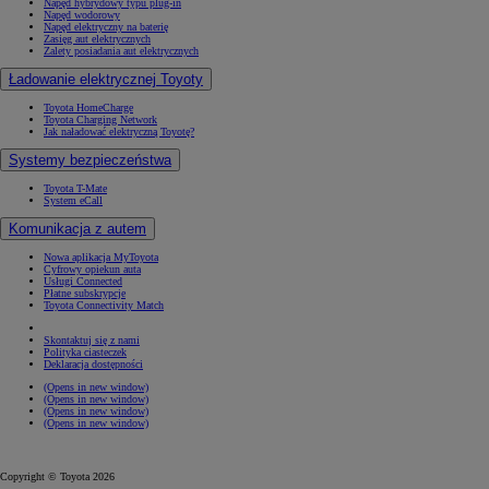
Napęd hybrydowy typu plug-in
Napęd wodorowy
Napęd elektryczny na baterię
Zasięg aut elektrycznych
Zalety posiadania aut elektrycznych
Ładowanie elektrycznej Toyoty
Toyota HomeCharge
Toyota Charging Network
Jak naładować elektryczną Toyotę?
Systemy bezpieczeństwa
Toyota T-Mate
System eCall
Komunikacja z autem
Nowa aplikacja MyToyota
Cyfrowy opiekun auta
Usługi Connected
Płatne subskrypcje
Toyota Connectivity Match
Skontaktuj się z nami
Polityka ciasteczek
Deklaracja dostępności
(Opens in new window)
(Opens in new window)
(Opens in new window)
(Opens in new window)
Copyright © Toyota 2026