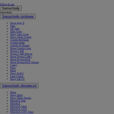
Napisz do nas
Samochody
Samochody
Samochody osobowe
Nowe Aygo X
Yaris
GR Yaris
Yaris Cross
Nowy Yaris Cross
Nowy Urban Cruiser
Corolla Hatchback
Corolla Sedan
Corolla TS Kombi
Nowa Corolla Cross
Toyota C-HR
Toyota C-HR Plug-in
Nowa Toyota C-HR+
Nowa Toyota bZ4X
Nowa Toyota bZ4X Touring
Camry
Prius
Mirai
Nowy RAV4
Land Cruiser
Nowy GR GT
Samochody dostawcze
Hilux
Nowy Hilux
Nowy Hilux Electric
PROACE Max
PROACE
PROACE Verso
PROACE CITY
PROACE CITY Verso