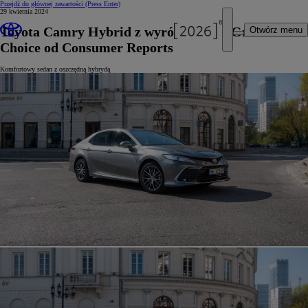
Przejdź do głównej zawartości
(Press Enter)
29 kwietnia 2024
Toyota Camry Hybrid z wyróżnieniem Green
Otwórz menu
Choice od Consumer Reports
Komfortowy sedan z oszczędną hybrydą