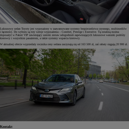
Luksusowy sedan Toyoty jest wyposażony w zaawansowane systemy bezpieczeństwa czynnego, multimediów
i łączności. Do wyboru są trzy wersje wyposażenia – Comfort, Prestige i Executive. Tą ostatnią można
doposażyć w Pakiet VIP zawierający szeroki zestaw udogodnień zapewniających luksusowe warunki podróży
kierowcy i wszystkim pasażerom, a także systemy wsparcia kierowcy.
W aktualnej ofercie wyprzedaży rocznika ceny sedana zaczynają się od 163 500 zł, zaś rabaty sięgają 20 900 zł.
Kontakt