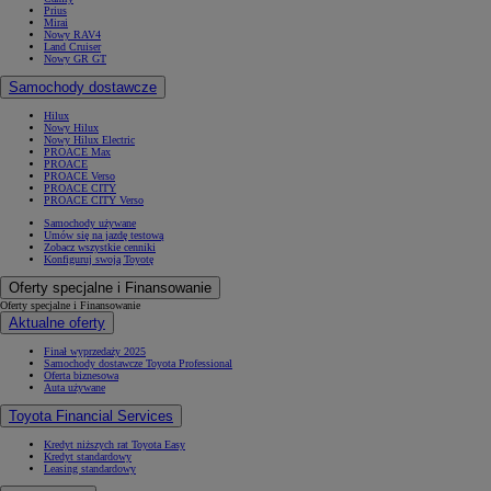
Prius
Mirai
Nowy RAV4
Land Cruiser
Nowy GR GT
Samochody dostawcze
Hilux
Nowy Hilux
Nowy Hilux Electric
PROACE Max
PROACE
PROACE Verso
PROACE CITY
PROACE CITY Verso
Samochody używane
Umów się na jazdę testową
Zobacz wszystkie cenniki
Konfiguruj swoją Toyotę
Oferty specjalne i Finansowanie
Oferty specjalne i Finansowanie
Aktualne oferty
Finał wyprzedaży 2025
Samochody dostawcze Toyota Professional
Oferta biznesowa
Auta używane
Toyota Financial Services
Kredyt niższych rat Toyota Easy
Kredyt standardowy
Leasing standardowy