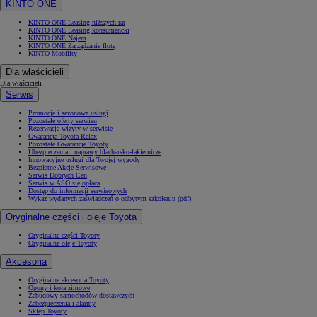
KINTO ONE
KINTO ONE Leasing niższych rat
KINTO ONE Leasing konsumencki
KINTO ONE Najem
KINTO ONE Zarządzanie flotą
KINTO Mobility
Dla właścicieli
Dla właścicieli
Serwis
Promocje i sezonowe usługi
Pozostałe oferty serwisu
Rezerwacja wizyty w serwisie
Gwarancja Toyota Relax
Pozostałe Gwarancje Toyoty
Ubezpieczenia i naprawy blacharsko-lakiernicze
Innowacyjne usługi dla Twojej wygody
Bezpłatne Akcje Serwisowe
Serwis Dobrych Cen
Serwis w ASO się opłaca
Dostęp do informacji serwisowych
Wykaz wydanych zaświadczeń o odbytym szkoleniu (pdf)
Oryginalne części i oleje Toyota
Oryginalne części Toyoty
Oryginalne oleje Toyoty
Akcesoria
Oryginalne akcesoria Toyoty
Opony i koła zimowe
Zabudowy samochodów dostawczych
Zabezpieczenia i alarmy
Sklep Toyoty