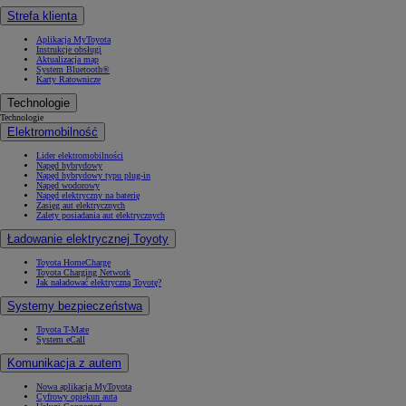
Strefa klienta
Aplikacja MyToyota
Instrukcje obsługi
Aktualizacja map
System Bluetooth®
Karty Ratownicze
Technologie
Technologie
Elektromobilność
Lider elektromobilności
Napęd hybrydowy
Napęd hybrydowy typu plug-in
Napęd wodorowy
Napęd elektryczny na baterię
Zasięg aut elektrycznych
Zalety posiadania aut elektrycznych
Ładowanie elektrycznej Toyoty
Toyota HomeCharge
Toyota Charging Network
Jak naładować elektryczną Toyotę?
Systemy bezpieczeństwa
Toyota T-Mate
System eCall
Komunikacja z autem
Nowa aplikacja MyToyota
Cyfrowy opiekun auta