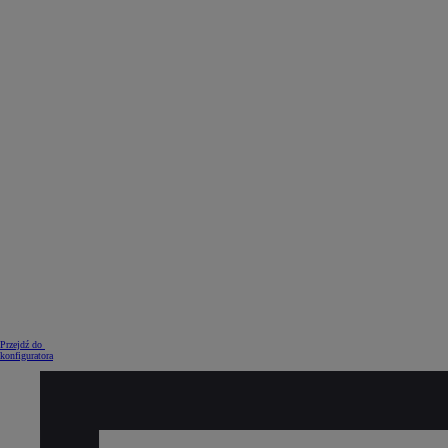
Od
105 300 zł
Corolla Hatchback
HYBRID
Przejdź do
konfiguratora