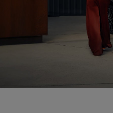
Od
81 900 zł
Yaris Cross
HYBRID