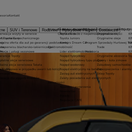
cesoria
Kontakt
Kluby dla dzieci i młodzieży
Ekobonus dla hybryd Toyoty
Oryginalne części i oleje Toyoty
KINTO ON
zne
SUV i Terenowe
Rodzinne
Hybrydowe Plug-in
Dostawcze
erwacja wizyty w serwisie
Oferta dla osób z niepełnosprawnościami
Toyota Kids
Oryginalne części
KI
at Toyota Easy
rta serwisu mechanicznego
Toyota Juniors
Oryginalne oleje
KI
owy
cjalna oferta dla aut po gwarancji podstawowej
Konkurs Dream Car
Program Sprzedaży Hurtowej Tr
K
dowy
rta serwisu blacharsko-lakierniczego
Elektromobilność
Trade
KI
mocje i usługi sezonowe
Lider elektromobilności
Akcesoria
KI
hu.
rancje Toyoty
Napęd hybrydowy
Oryginalne akcesoria To
płatne akcje serwisowe
Napęd hybrydowy typu plug-in
Opony i koła zimowe
balna akcja serwisowa Takata
Napęd wodorowy
Zabudowy samochodów 
 Toyoty
oc drogowa w przypadku awarii lub kolizji
Napęd elektryczny na baterię
Zabezpieczenia i alarmy
ormacje techniczne
Zasięg aut elektrycznych
Sklep Toyoty
owacje dla wygody Klientów
Zalety posiadania aut elektrycznych
Aktualności
Nowości i wydarzenia
Newsletter
Porady
Regulacje CAFE