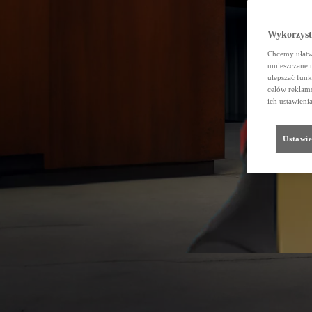
Wykorzystu
Chcemy ułatwi
umieszczane 
ulepszać funk
celów reklamo
ich ustawieni
Ustawie