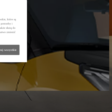
okie, które są
potrzeby i
także służą do
łatwo zmienić
uj wszystkie