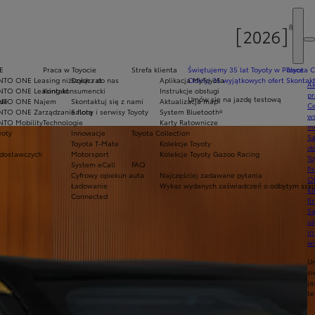
E
Praca w Toyocie
Strefa klienta
Świętujemy 35 lat Toyoty w Polsce
Toyota C
NTO ONE Leasing niższych rat
Dołącz do nas
Aplikacja MyToyota
Odkryj 35 wyjątkowych ofert
Skontakt
Ak
NTO ONE Leasing konsumencki
Kontakt
Instrukcje obsługi
pr
Umów się na jazdę testową
ade
INTO ONE Najem
Skontaktuj się z nami
Aktualizacja map
Ce
NTO ONE Zarządzanie flotą
Salony i serwisy Toyoty
System Bluetooth®
ws
NTO Mobility
Technologie
Karty Ratownicze
mo
yoty
Innowacje
Toyota Collection
S
Toyota T-Mate
Kolekcje Toyoty
do
dostawczych
Motorsport
Kolekcje Toyoty Gazoo Racing
To
System eCall
FAQ
Pr
Cyfrowy opiekun auta
Najczęściej zadawane pytania
Of
Ładowanie
Wykaz wydanych zaświadczeń o odbytym szkol
KI
Connected
fi
S
u
in
w
U
si
ja
te