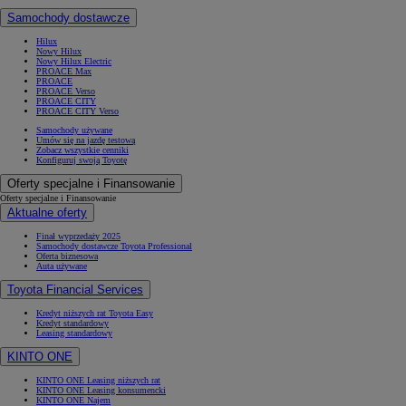
Samochody dostawcze
Hilux
Nowy Hilux
Nowy Hilux Electric
PROACE Max
PROACE
PROACE Verso
PROACE CITY
PROACE CITY Verso
Samochody używane
Umów się na jazdę testową
Zobacz wszystkie cenniki
Konfiguruj swoją Toyotę
Oferty specjalne i Finansowanie
Oferty specjalne i Finansowanie
Aktualne oferty
Finał wyprzedaży 2025
Samochody dostawcze Toyota Professional
Oferta biznesowa
Auta używane
Toyota Financial Services
Kredyt niższych rat Toyota Easy
Kredyt standardowy
Leasing standardowy
KINTO ONE
KINTO ONE Leasing niższych rat
KINTO ONE Leasing konsumencki
KINTO ONE Najem