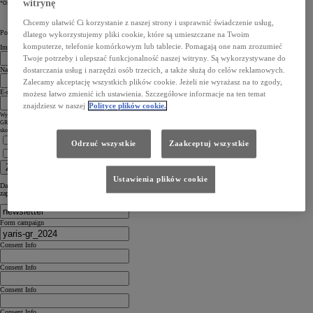
witrynę
*Oferty mogą obejmować finansowanie, ubezpieczenie lub umowy serwisowe.
Chcemy ułatwić Ci korzystanie z naszej strony i usprawnić świadczenie usług,
Powiedz nam coś o sobie
dlatego wykorzystujemy pliki cookie, które są umieszczane na Twoim
komputerze, telefonie komórkowym lub tablecie. Pomagają one nam zrozumieć
Imię
Twoje potrzeby i ulepszać funkcjonalność naszej witryny. Są wykorzystywane do
Nazwisko
dostarczania usług i narzędzi osób trzecich, a także służą do celów reklamowych.
Zalecamy akceptację wszystkich plików cookie. Jeżeli nie wyrażasz na to zgody,
E-mail
możesz łatwo zmienić ich ustawienia. Szczegółowe informacje na ten temat
znajdziesz w naszej
Polityce plików cookie.
Wypełniając niniejszy formularz, wyrażasz jednocześnie prośbę o przesyłanie Ci informacji handlowych związanych z nową Toyotą
GR Yaris oraz ewentualnie zaproszenia na jazdę testową ww. modelem. Podajesz swoje dane osobowe celem umożliwienia
skontaktowania się przez nas z Tobą mailowo lub telefonicznie (kontakt telefoniczny na etapie umawiania jazdy testowej).
Zapoznałem się z
Informacją o ochronie prywatności
Odrzuć wszystkie
Zaakceptuj wszystkie
Zapoznałem się z
Ogólną Polityką Prywatności i Ochrony Danych Osobowych Toyota
Zapisz się
Ustawienia plików cookie
Dane, które przesyłasz, nie będą użyte i dystrybuowane w żadnym innym projekcie niż ten, do którego się
zapisujesz. Więcej informacji znajdziesz w
polityce prywatności
.
Form campaign
Consent Info
Consent Info
Consent Info
Consent Info