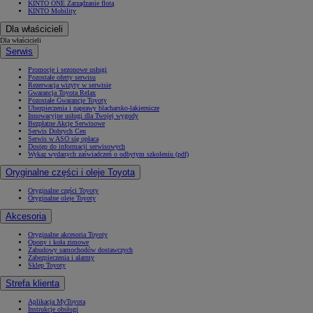
KINTO ONE Zarządzanie flotą
KINTO Mobility
Dla właścicieli
Dla właścicieli
Serwis
Promocje i sezonowe usługi
Pozostałe oferty serwisu
Rezerwacja wizyty w serwisie
Gwarancja Toyota Relax
Pozostałe Gwarancje Toyoty
Ubezpieczenia i naprawy blacharsko-lakiernicze
Innowacyjne usługi dla Twojej wygody
Bezpłatne Akcje Serwisowe
Serwis Dobrych Cen
Serwis w ASO się opłaca
Dostęp do informacji serwisowych
Wykaz wydanych zaświadczeń o odbytym szkoleniu (pdf)
Oryginalne części i oleje Toyota
Oryginalne części Toyoty
Oryginalne oleje Toyoty
Akcesoria
Oryginalne akcesoria Toyoty
Opony i koła zimowe
Zabudowy samochodów dostawczych
Zabezpieczenia i alarmy
Sklep Toyoty
Strefa klienta
Aplikacja MyToyota
Instrukcje obsługi