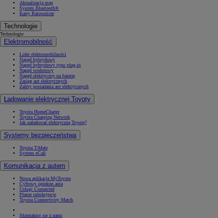
Aktualizacja map
System Bluetooth®
Karty Ratownicze
Technologie
Technologie
Elektromobilność
Lider elektromobilności
Napęd hybrydowy
Napęd hybrydowy typu plug-in
Napęd wodorowy
Napęd elektryczny na baterię
Zasięg aut elektrycznych
Zalety posiadania aut elektrycznych
Ładowanie elektrycznej Toyoty
Toyota HomeCharge
Toyota Charging Network
Jak naładować elektryczną Toyotę?
Systemy bezpieczeństwa
Toyota T-Mate
System eCall
Komunikacja z autem
Nowa aplikacja MyToyota
Cyfrowy opiekun auta
Usługi Connected
Płatne subskrypcje
Toyota Connectivity Match
Skontaktuj się z nami