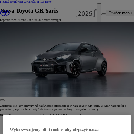
Przejdź do głównej zawartości
(Press Enter)
Nowa Toyota GR Yaris
Otwórz menu
Legenda trwa! Niech Ci nie umknie żaden szczegół.
Zarejestruj się, aby otrzymywać najświeższe informacje ze świata Toyoty GR Yaris, w tym wiadomości o
produktach, zapowiedzi i oferty* dostarczane prosto do Twojej skrzynki mailowej.
Niezwykłe auto powraca, lepsze niż kiedykolwiek. Miej oczy szeroko otwarte.
Wykorzystujemy pliki cookie, aby ulepszyć naszą