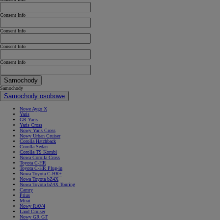
Consent Info
Consent Info
Consent Info
Consent Info
Samochody
Samochody
Samochody osobowe
Nowe Aygo X
Yaris
GR Yaris
Yaris Cross
Nowy Yaris Cross
Nowy Urban Cruiser
Corolla Hatchback
Corolla Sedan
Corolla TS Kombi
Nowa Corolla Cross
Toyota C-HR
Toyota C-HR Plug-in
Nowa Toyota C-HR+
Nowa Toyota bZ4X
Nowa Toyota bZ4X Touring
Camry
Prius
Mirai
Nowy RAV4
Land Cruiser
Nowy GR GT