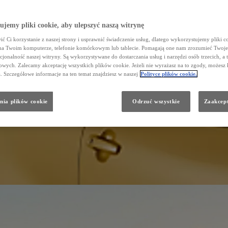
jemy pliki cookie, aby ulepszyć naszą witrynę
ć Ci korzystanie z naszej strony i usprawnić świadczenie usług, dlatego wykorzystujemy pliki co
na Twoim komputerze, telefonie komórkowym lub tablecie. Pomagają one nam zrozumieć Twoje 
cjonalność naszej witryny. Są wykorzystywane do dostarczania usług i narzędzi osób trzecich, a 
wych. Zalecamy akceptację wszystkich plików cookie. Jeżeli nie wyrażasz na to zgody, możesz 
a. Szczegółowe informacje na ten temat znajdziesz w naszej
Polityce plików cookie.
nia plików cookie
Odrzuć wszystkie
Zaakcept