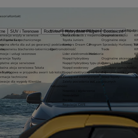
cesoria
Kontakt
Kluby dla dzieci i młodzieży
Ekobonus dla hybryd Toyoty
Oryginalne części i oleje Toyoty
KINTO ON
zne
SUV i Terenowe
Rodzinne
Hybrydowe Plug-in
Dostawcze
erwacja wizyty w serwisie
Oferta dla osób z niepełnosprawnościami
Toyota Kids
Oryginalne części
KI
at Toyota Easy
rta serwisu mechanicznego
Toyota Juniors
Oryginalne oleje
KI
owy
cjalna oferta dla aut po gwarancji podstawowej
Konkurs Dream Car
Program Sprzedaży Hurtowej Tr
K
dowy
rta serwisu blacharsko-lakierniczego
Elektromobilność
Trade
KI
mocje i usługi sezonowe
Lider elektromobilności
Akcesoria
KI
rancje Toyoty
Napęd hybrydowy
Oryginalne akcesoria To
płatne akcje serwisowe
Napęd hybrydowy typu plug-in
Opony i koła zimowe
balna akcja serwisowa Takata
Napęd wodorowy
Zabudowy samochodów 
 Toyoty
oc drogowa w przypadku awarii lub kolizji
Napęd elektryczny na baterię
Zabezpieczenia i alarmy
ormacje techniczne
Zasięg aut elektrycznych
Sklep Toyoty
owacje dla wygody Klientów
Zalety posiadania aut elektrycznych
Aktualności
Nowości i wydarzenia
Newsletter
Porady
Regulacje CAFE