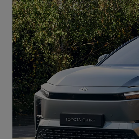
Od
105 300 zł
Corolla Hatchback
HYBRID