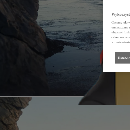
Wykorzystu
Chcemy ułatwi
umieszczane 
ulepszać funk
celów reklamo
ich ustawieni
Ustawie