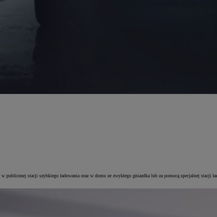
by: w publicznej stacji szybkiego ładowania oraz w domu ze zwykłego gniazdka lub za pomocą specjalnej sta