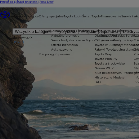
Przejdź do głównej zawartości
(Press Enter)
Nowe samochody
Oferty specjalne
Toyota Lubin
Świat Toyoty
Finansowanie
Serwis i ak
Sprawdź aktualne oferty
Kontakt i dojazd
Świat Toyoty
Oferta dla firm
Serwis
Wszystkie kategorie
Hybrydowe
Miejskie
Sportowe
Elektryc
Aktualne promocje
Dlaczego Toyota?
Toyota Financial Services
Rez
Nowe Aygo X
Samochody dostawcze Toyota Professional
O Toyocie
Kredyt niższych r
Ofe
HYBRID
Oferta biznesowa
Toyota w Europie
Kredyt standard
Spe
Auta używane
Fabryki Toyoty
Leasing standar
Ofe
Rok potęgi 8 premier
Toyota Way
Pro
Toyota Mobility
Gwa
Toyota a środowisko
Bez
Norma WLTP
Glo
Klub Rekordowych Przebiegów
Pom
Historyczne Modele
Inf
FAQ
Inn