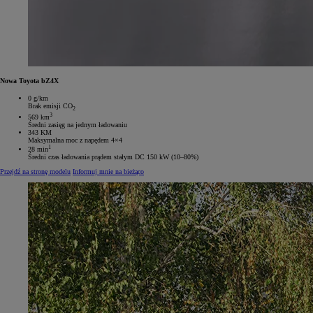
Nowa Toyota bZ4X
0 g/km
Brak emisji CO
2
3
569 km
Średni zasięg na jednym ładowaniu
343 KM
Maksymalna moc z napędem 4×4
1
28 min
Średni czas ładowania prądem stałym DC 150 kW (10–80%)
Przejdź na stronę modelu
Informuj mnie na bieżąco