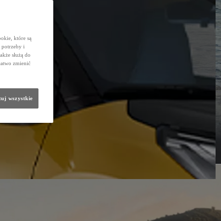
okie, które są
potrzeby i
także służą do
łatwo zmienić
uj wszystkie